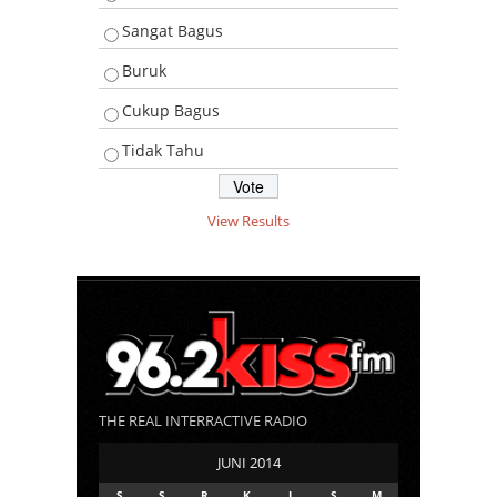
Sangat Bagus
Buruk
Cukup Bagus
Tidak Tahu
View Results
THE REAL INTERRACTIVE RADIO
JUNI 2014
S
S
R
K
J
S
M