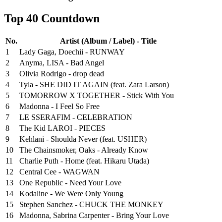
Top 40 Countdown
No.
Artist (Album / Label) - Title
1
Lady Gaga, Doechii - RUNWAY
2
Anyma, LISA - Bad Angel
3
Olivia Rodrigo - drop dead
4
Tyla - SHE DID IT AGAIN (feat. Zara Larson)
5
TOMORROW X TOGETHER - Stick With You
6
Madonna - I Feel So Free
7
LE SSERAFIM - CELEBRATION
8
The Kid LAROI - PIECES
9
Kehlani - Shoulda Never (feat. USHER)
10
The Chainsmoker, Oaks - Already Know
11
Charlie Puth - Home (feat. Hikaru Utada)
12
Central Cee - WAGWAN
13
One Republic - Need Your Love
14
Kodaline - We Were Only Young
15
Stephen Sanchez - CHUCK THE MONKEY
16
Madonna, Sabrina Carpenter - Bring Your Love