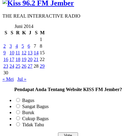
THE REAL INTERRACTIVE RADIO
Juni 2014
S
S
R
K
J
S
M
1
2
3
4
5
6
7
8
9
10
11
12
13
14
15
16
17
18
19
20
21
22
23
24
25
26
27
28
29
30
« Mei
Jul »
Pendapat Anda Tentang Website KISS FM Jember?
Bagus
Sangat Bagus
Buruk
Cukup Bagus
Tidak Tahu