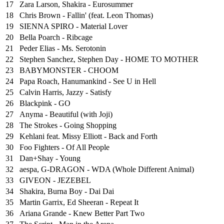
17
Zara Larson, Shakira - Eurosummer
18
Chris Brown - Fallin' (feat. Leon Thomas)
19
SIENNA SPIRO - Material Lover
20
Bella Poarch - Ribcage
21
Peder Elias - Ms. Serotonin
22
Stephen Sanchez, Stephen Day - HOME TO MOTHER
23
BABYMONSTER - CHOOM
24
Papa Roach, Hanumankind - See U in Hell
25
⁠Calvin Harris, Jazzy - Satisfy
26
Blackpink - GO
27
Anyma - Beautiful (with Joji)
28
The Strokes - Going Shopping
29
Kehlani feat. Missy Elliott - Back and Forth
30
Foo Fighters - Of All People
31
Dan+Shay - Young
32
aespa, G-DRAGON - WDA (Whole Different Animal)
33
GIVEON - JEZEBEL
34
Shakira, Burna Boy - Dai Dai
35
Martin Garrix, Ed Sheeran - Repeat It
36
Ariana Grande - Knew Better Part Two