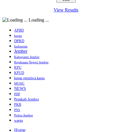
View Results
Loading ...
APBD
berita
DPRD
Indonesia
Jember
Kabupaten Jember
Kejaksaan Negeri Jember
KPU
KPUD
kupas peristiwa kasus
MUSIC
NEWS
PDP
Pemkab Jember
PKB
PNS
Polres Jember
warga
Home