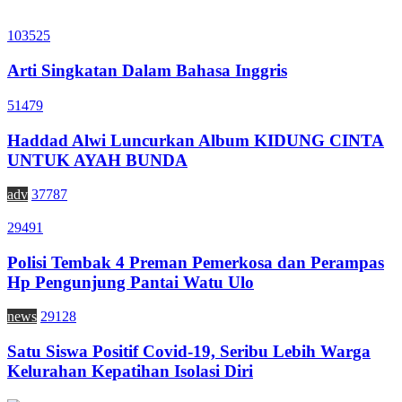
103525
Arti Singkatan Dalam Bahasa Inggris
51479
Haddad Alwi Luncurkan Album KIDUNG CINTA
UNTUK AYAH BUNDA
adv
37787
29491
Polisi Tembak 4 Preman Pemerkosa dan Perampas
Hp Pengunjung Pantai Watu Ulo
news
29128
Satu Siswa Positif Covid-19, Seribu Lebih Warga
Kelurahan Kepatihan Isolasi Diri