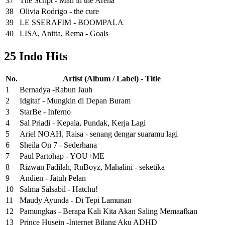
37
The Script - Man in the Arena
38
Olivia Rodrigo - the cure
39
LE SSERAFIM - BOOMPALA
40
LISA, Anitta, Rema - Goals
25 Indo Hits
No.
Artist (Album / Label) - Title
1
Bernadya -Rabun Jauh
2
Idgitaf - Mungkin di Depan Buram
3
StarBe - Inferno
4
Sal Priadi - Kepala, Pundak, Kerja Lagi
5
Ariel NOAH, Raisa - senang dengar suaramu lagi
6
Sheila On 7 - Sederhana
7
Paul Partohap - YOU+ME
8
Rizwan Fadilah, RnBoyz, Mahalini - seketika
9
Andien - Jatuh Pelan
10
Salma Salsabil - Hatchu!
11
Maudy Ayunda - Di Tepi Lamunan
12
Pamungkas - Berapa Kali Kita Akan Saling Memaafkan
13
Prince Husein -Internet Bilang Aku ADHD