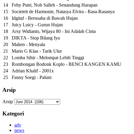
14
Feby Putri, Noh Salleh - Senandung Harapan
15
Societeit de Harmonie, Natasya Elvira - Rasa-Rasanya
16
Idgitaf - Berusaha di Bawah Hujan
17
Juicy Luicy - Gurun Hujan
18
Arsy Widianto, Wijaya 80 - Ini Adalah Cinta
19
DIKTA - Stop Bilang Iya
20
Mahen - Menyala
21
Mario G Klau - Tarik Ulur
22
Lomba Sihir - Melompat Lebih Tinggi
23
Rombongan Bodonk Koplo - BENCI KANGEN KAMU
24
Adrian Khalif - 2001x
25
Fanny Soegi - Palum
Arsip
Arsip
Kategori
adv
news