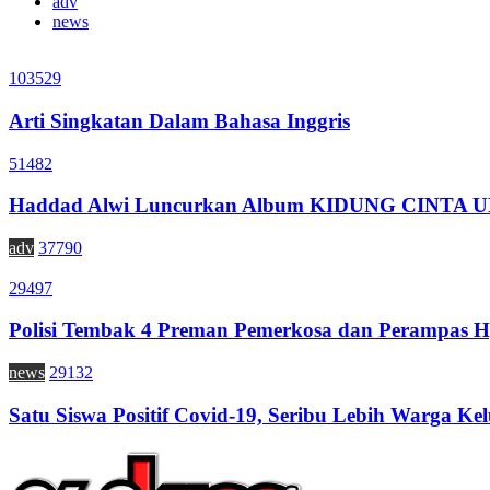
adv
news
103529
Arti Singkatan Dalam Bahasa Inggris
51482
Haddad Alwi Luncurkan Album KIDUNG CINTA
adv
37790
29497
Polisi Tembak 4 Preman Pemerkosa dan Perampas H
news
29132
Satu Siswa Positif Covid-19, Seribu Lebih Warga Kel