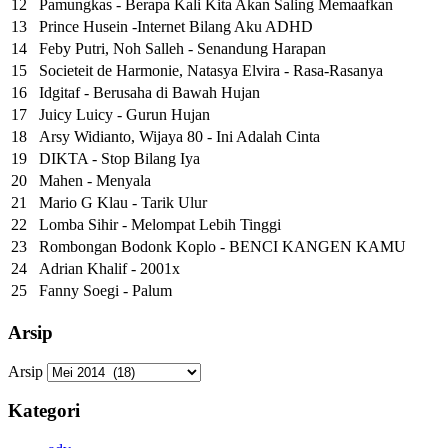
12
Pamungkas - Berapa Kali Kita Akan Saling Memaafkan
13
Prince Husein -Internet Bilang Aku ADHD
14
Feby Putri, Noh Salleh - Senandung Harapan
15
Societeit de Harmonie, Natasya Elvira - Rasa-Rasanya
16
Idgitaf - Berusaha di Bawah Hujan
17
Juicy Luicy - Gurun Hujan
18
Arsy Widianto, Wijaya 80 - Ini Adalah Cinta
19
DIKTA - Stop Bilang Iya
20
Mahen - Menyala
21
Mario G Klau - Tarik Ulur
22
Lomba Sihir - Melompat Lebih Tinggi
23
Rombongan Bodonk Koplo - BENCI KANGEN KAMU
24
Adrian Khalif - 2001x
25
Fanny Soegi - Palum
Arsip
Arsip
Kategori