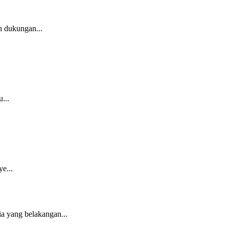
n dukungan...
...
e...
a yang belakangan...