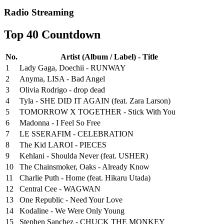
Radio Streaming
Top 40 Countdown
No.
Artist (Album / Label) - Title
1
Lady Gaga, Doechii - RUNWAY
2
Anyma, LISA - Bad Angel
3
Olivia Rodrigo - drop dead
4
Tyla - SHE DID IT AGAIN (feat. Zara Larson)
5
TOMORROW X TOGETHER - Stick With You
6
Madonna - I Feel So Free
7
LE SSERAFIM - CELEBRATION
8
The Kid LAROI - PIECES
9
Kehlani - Shoulda Never (feat. USHER)
10
The Chainsmoker, Oaks - Already Know
11
Charlie Puth - Home (feat. Hikaru Utada)
12
Central Cee - WAGWAN
13
One Republic - Need Your Love
14
Kodaline - We Were Only Young
15
Stephen Sanchez - CHUCK THE MONKEY