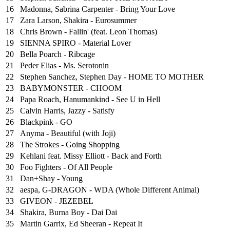
16
Madonna, Sabrina Carpenter - Bring Your Love
17
Zara Larson, Shakira - Eurosummer
18
Chris Brown - Fallin' (feat. Leon Thomas)
19
SIENNA SPIRO - Material Lover
20
Bella Poarch - Ribcage
21
Peder Elias - Ms. Serotonin
22
Stephen Sanchez, Stephen Day - HOME TO MOTHER
23
BABYMONSTER - CHOOM
24
Papa Roach, Hanumankind - See U in Hell
25
⁠Calvin Harris, Jazzy - Satisfy
26
Blackpink - GO
27
Anyma - Beautiful (with Joji)
28
The Strokes - Going Shopping
29
Kehlani feat. Missy Elliott - Back and Forth
30
Foo Fighters - Of All People
31
Dan+Shay - Young
32
aespa, G-DRAGON - WDA (Whole Different Animal)
33
GIVEON - JEZEBEL
34
Shakira, Burna Boy - Dai Dai
35
Martin Garrix, Ed Sheeran - Repeat It