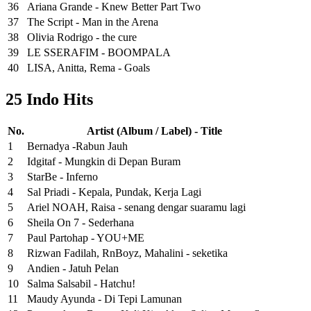
36
Ariana Grande - Knew Better Part Two
37
The Script - Man in the Arena
38
Olivia Rodrigo - the cure
39
LE SSERAFIM - BOOMPALA
40
LISA, Anitta, Rema - Goals
25 Indo Hits
No.
Artist (Album / Label) - Title
1
Bernadya -Rabun Jauh
2
Idgitaf - Mungkin di Depan Buram
3
StarBe - Inferno
4
Sal Priadi - Kepala, Pundak, Kerja Lagi
5
Ariel NOAH, Raisa - senang dengar suaramu lagi
6
Sheila On 7 - Sederhana
7
Paul Partohap - YOU+ME
8
Rizwan Fadilah, RnBoyz, Mahalini - seketika
9
Andien - Jatuh Pelan
10
Salma Salsabil - Hatchu!
11
Maudy Ayunda - Di Tepi Lamunan