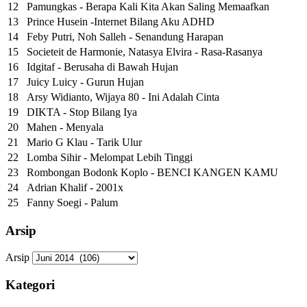
12
Pamungkas - Berapa Kali Kita Akan Saling Memaafkan
13
Prince Husein -Internet Bilang Aku ADHD
14
Feby Putri, Noh Salleh - Senandung Harapan
15
Societeit de Harmonie, Natasya Elvira - Rasa-Rasanya
16
Idgitaf - Berusaha di Bawah Hujan
17
Juicy Luicy - Gurun Hujan
18
Arsy Widianto, Wijaya 80 - Ini Adalah Cinta
19
DIKTA - Stop Bilang Iya
20
Mahen - Menyala
21
Mario G Klau - Tarik Ulur
22
Lomba Sihir - Melompat Lebih Tinggi
23
Rombongan Bodonk Koplo - BENCI KANGEN KAMU
24
Adrian Khalif - 2001x
25
Fanny Soegi - Palum
Arsip
Arsip
Kategori