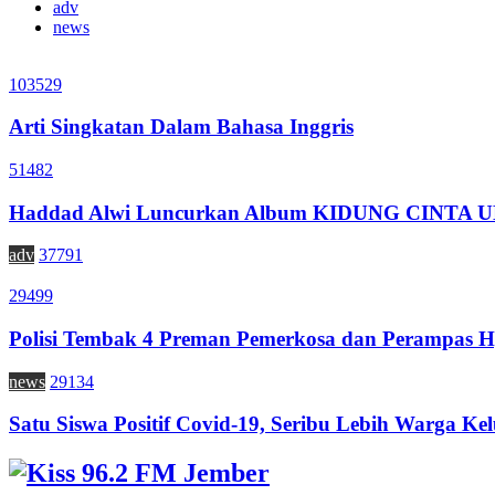
adv
news
103529
Arti Singkatan Dalam Bahasa Inggris
51482
Haddad Alwi Luncurkan Album KIDUNG CINTA
adv
37791
29499
Polisi Tembak 4 Preman Pemerkosa dan Perampas H
news
29134
Satu Siswa Positif Covid-19, Seribu Lebih Warga Kel