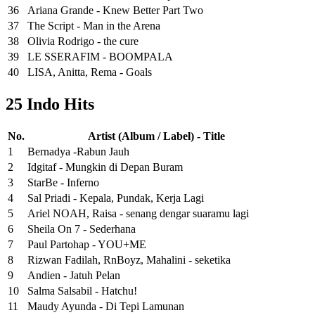
36
Ariana Grande - Knew Better Part Two
37
The Script - Man in the Arena
38
Olivia Rodrigo - the cure
39
LE SSERAFIM - BOOMPALA
40
LISA, Anitta, Rema - Goals
25 Indo Hits
No.
Artist (Album / Label) - Title
1
Bernadya -Rabun Jauh
2
Idgitaf - Mungkin di Depan Buram
3
StarBe - Inferno
4
Sal Priadi - Kepala, Pundak, Kerja Lagi
5
Ariel NOAH, Raisa - senang dengar suaramu lagi
6
Sheila On 7 - Sederhana
7
Paul Partohap - YOU+ME
8
Rizwan Fadilah, RnBoyz, Mahalini - seketika
9
Andien - Jatuh Pelan
10
Salma Salsabil - Hatchu!
11
Maudy Ayunda - Di Tepi Lamunan