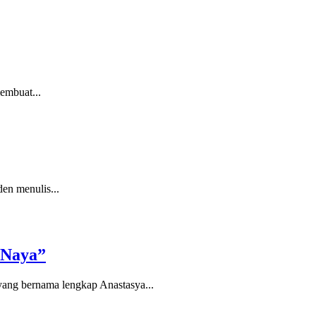
embuat...
en menulis...
“Naya”
yang bernama lengkap Anastasya...