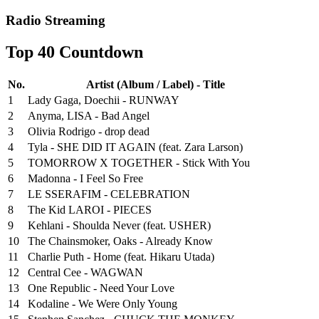
Radio Streaming
Top 40 Countdown
No.
Artist (Album / Label) - Title
1
Lady Gaga, Doechii - RUNWAY
2
Anyma, LISA - Bad Angel
3
Olivia Rodrigo - drop dead
4
Tyla - SHE DID IT AGAIN (feat. Zara Larson)
5
TOMORROW X TOGETHER - Stick With You
6
Madonna - I Feel So Free
7
LE SSERAFIM - CELEBRATION
8
The Kid LAROI - PIECES
9
Kehlani - Shoulda Never (feat. USHER)
10
The Chainsmoker, Oaks - Already Know
11
Charlie Puth - Home (feat. Hikaru Utada)
12
Central Cee - WAGWAN
13
One Republic - Need Your Love
14
Kodaline - We Were Only Young