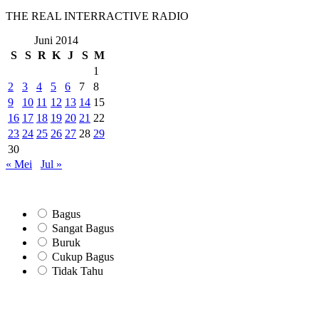
THE REAL INTERRACTIVE RADIO
Juni 2014
S
S
R
K
J
S
M
1
2
3
4
5
6
7
8
9
10
11
12
13
14
15
16
17
18
19
20
21
22
23
24
25
26
27
28
29
30
« Mei
Jul »
Bagus
Sangat Bagus
Buruk
Cukup Bagus
Tidak Tahu