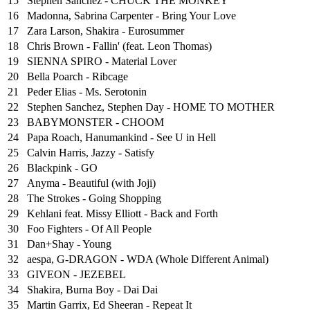
15
Stephen Sanchez - CHUCK THE MONKEY
16
Madonna, Sabrina Carpenter - Bring Your Love
17
Zara Larson, Shakira - Eurosummer
18
Chris Brown - Fallin' (feat. Leon Thomas)
19
SIENNA SPIRO - Material Lover
20
Bella Poarch - Ribcage
21
Peder Elias - Ms. Serotonin
22
Stephen Sanchez, Stephen Day - HOME TO MOTHER
23
BABYMONSTER - CHOOM
24
Papa Roach, Hanumankind - See U in Hell
25
⁠Calvin Harris, Jazzy - Satisfy
26
Blackpink - GO
27
Anyma - Beautiful (with Joji)
28
The Strokes - Going Shopping
29
Kehlani feat. Missy Elliott - Back and Forth
30
Foo Fighters - Of All People
31
Dan+Shay - Young
32
aespa, G-DRAGON - WDA (Whole Different Animal)
33
GIVEON - JEZEBEL
34
Shakira, Burna Boy - Dai Dai
35
Martin Garrix, Ed Sheeran - Repeat It