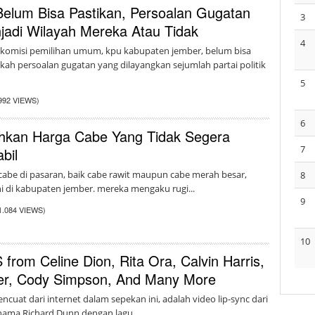
elum Bisa Pastikan, Persoalan Gugatan
3
adi Wilayah Mereka Atau Tidak
4
 komisi pemilihan umum, kpu kabupaten jember, belum bisa
ah persoalan gugatan yang dilayangkan sejumlah partai politik
5
992 VIEWS)
6
uhkan Harga Cabe Yang Tidak Segera
7
bil
cabe di pasaran, baik cabe rawit maupun cabe merah besar,
8
i di kabupaten jember. mereka mengaku rugi...
9
1.084 VIEWS)
10
rom Celine Dion, Rita Ora, Calvin Harris,
ber, Cody Simpson, And Many More
cuat dari internet dalam sepekan ini, adalah video lip-sync dari
nama Richard Dunn dengan lagu...