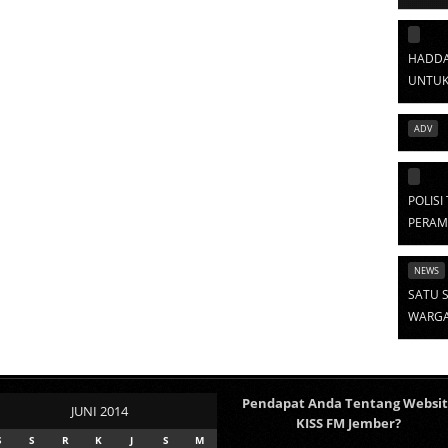
HADDA
UNTUK
ADV
POLIS
PERAM
NEWS
SATU S
WARGA 
Pendapat Anda Tentang Websi
JUNI 2014
KISS FM Jember?
S
S
R
K
J
S
M