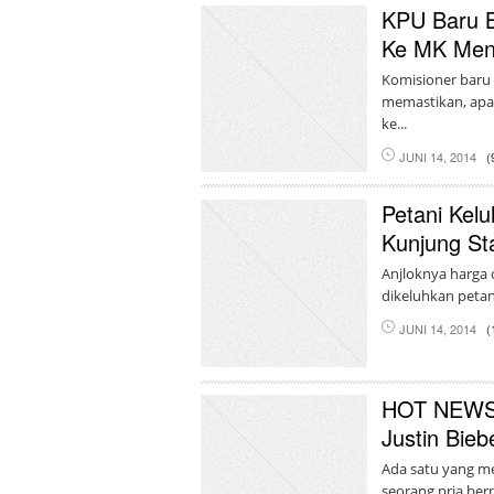
KPU Baru B
Ke MK Menj
Komisioner baru
memastikan, apak
ke...
JUNI 14, 2014
(
Petani Kel
Kunjung Sta
Anjloknya harga 
dikeluhkan petan
JUNI 14, 2014
(
HOT NEWS f
Justin Bie
Ada satu yang men
seorang pria ber