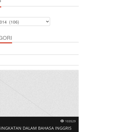
P
GORI
103529
SINGKATAN DALAM BAHASA INGGRIS