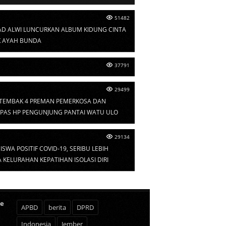
51482
D ALWI LUNCURKAN ALBUM KIDUNG CINTA
 AYAH BUNDA
37791
29499
I TEMBAK 4 PREMAN PEMERKOSA DAN
PAS HP PENGUNJUNG PANTAI WATU ULO
29134
ISWA POSITIF COVID-19, SERIBU LEBIH
KELURAHAN KEPATIHAN ISOLASI DIRI
te
APBD
berita
DPRD
Indonesia
Jember