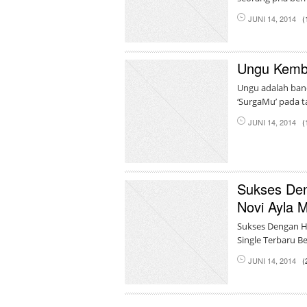
JUNI 14, 2014
(
Ungu Kembal
Ungu adalah band
‘SurgaMu’ pada t
JUNI 14, 2014
(
Sukses Den
Novi Ayla M
Sukses Dengan Hi
Single Terbaru Be
JUNI 14, 2014
(