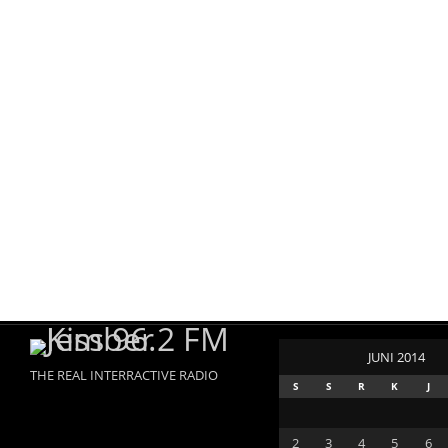
JUNI 2014
THE REAL INTERRACTIVE RADIO
S
S
R
K
J
2
3
4
5
6