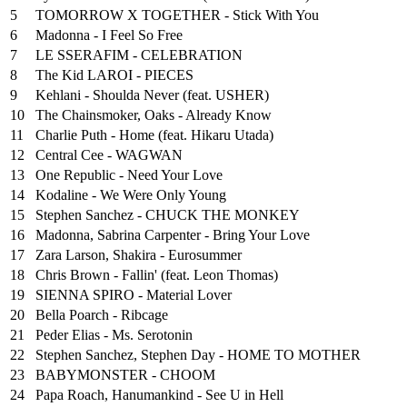
5
TOMORROW X TOGETHER - Stick With You
6
Madonna - I Feel So Free
7
LE SSERAFIM - CELEBRATION
8
The Kid LAROI - PIECES
9
Kehlani - Shoulda Never (feat. USHER)
10
The Chainsmoker, Oaks - Already Know
11
Charlie Puth - Home (feat. Hikaru Utada)
12
Central Cee - WAGWAN
13
One Republic - Need Your Love
14
Kodaline - We Were Only Young
15
Stephen Sanchez - CHUCK THE MONKEY
16
Madonna, Sabrina Carpenter - Bring Your Love
17
Zara Larson, Shakira - Eurosummer
18
Chris Brown - Fallin' (feat. Leon Thomas)
19
SIENNA SPIRO - Material Lover
20
Bella Poarch - Ribcage
21
Peder Elias - Ms. Serotonin
22
Stephen Sanchez, Stephen Day - HOME TO MOTHER
23
BABYMONSTER - CHOOM
24
Papa Roach, Hanumankind - See U in Hell