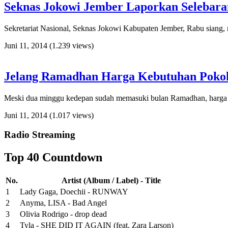
Seknas Jokowi Jember Laporkan Selebara
Sekretariat Nasional, Seknas Jokowi Kabupaten Jember, Rabu siang,
Juni 11, 2014
(1.239 views)
Jelang Ramadhan Harga Kebutuhan Pokok
Meski dua minggu kedepan sudah memasuki bulan Ramadhan, harga keb
Juni 11, 2014
(1.017 views)
Radio Streaming
Top 40 Countdown
No.
Artist (Album / Label) - Title
1
Lady Gaga, Doechii - RUNWAY
2
Anyma, LISA - Bad Angel
3
Olivia Rodrigo - drop dead
4
Tyla - SHE DID IT AGAIN (feat. Zara Larson)