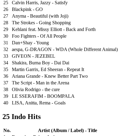
25
⁠Calvin Harris, Jazzy - Satisfy
26
Blackpink - GO
27
Anyma - Beautiful (with Joji)
28
The Strokes - Going Shopping
29
Kehlani feat. Missy Elliott - Back and Forth
30
Foo Fighters - Of All People
31
Dan+Shay - Young
32
aespa, G-DRAGON - WDA (Whole Different Animal)
33
GIVEON - JEZEBEL
34
Shakira, Burna Boy - Dai Dai
35
Martin Garrix, Ed Sheeran - Repeat It
36
Ariana Grande - Knew Better Part Two
37
The Script - Man in the Arena
38
Olivia Rodrigo - the cure
39
LE SSERAFIM - BOOMPALA
40
LISA, Anitta, Rema - Goals
25 Indo Hits
No.
Artist (Album / Label) - Title