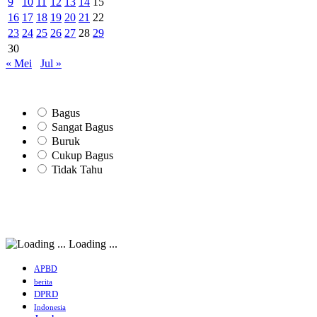
9
10
11
12
13
14
15
16
17
18
19
20
21
22
23
24
25
26
27
28
29
30
« Mei
Jul »
Bagus
Sangat Bagus
Buruk
Cukup Bagus
Tidak Tahu
Loading ...
APBD
berita
DPRD
Indonesia