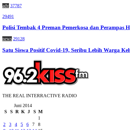
adv
37787
29491
Polisi Tembak 4 Preman Pemerkosa dan Perampas H
news
29128
Satu Siswa Positif Covid-19, Seribu Lebih Warga Kel
THE REAL INTERRACTIVE RADIO
Juni 2014
S
S
R
K
J
S
M
1
2
3
4
5
6
7
8