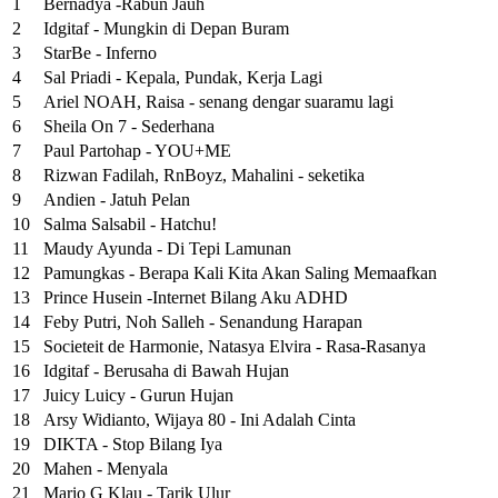
1
Bernadya -Rabun Jauh
2
Idgitaf - Mungkin di Depan Buram
3
StarBe - Inferno
4
Sal Priadi - Kepala, Pundak, Kerja Lagi
5
Ariel NOAH, Raisa - senang dengar suaramu lagi
6
Sheila On 7 - Sederhana
7
Paul Partohap - YOU+ME
8
Rizwan Fadilah, RnBoyz, Mahalini - seketika
9
Andien - Jatuh Pelan
10
Salma Salsabil - Hatchu!
11
Maudy Ayunda - Di Tepi Lamunan
12
Pamungkas - Berapa Kali Kita Akan Saling Memaafkan
13
Prince Husein -Internet Bilang Aku ADHD
14
Feby Putri, Noh Salleh - Senandung Harapan
15
Societeit de Harmonie, Natasya Elvira - Rasa-Rasanya
16
Idgitaf - Berusaha di Bawah Hujan
17
Juicy Luicy - Gurun Hujan
18
Arsy Widianto, Wijaya 80 - Ini Adalah Cinta
19
DIKTA - Stop Bilang Iya
20
Mahen - Menyala
21
Mario G Klau - Tarik Ulur