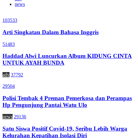
news
103533
Arti Singkatan Dalam Bahasa Inggris
51483
Haddad Alwi Luncurkan Album KIDUNG CINTA
UNTUK AYAH BUNDA
adv
37792
29504
Polisi Tembak 4 Preman Pemerkosa dan Perampas
Hp Pengunjung Pantai Watu Ulo
news
29136
Satu Siswa Positif Covid-19, Seribu Lebih Warga
Kelurahan Kepatihan Isolasi Diri