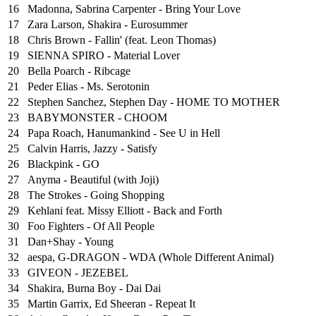
16
Madonna, Sabrina Carpenter - Bring Your Love
17
Zara Larson, Shakira - Eurosummer
18
Chris Brown - Fallin' (feat. Leon Thomas)
19
SIENNA SPIRO - Material Lover
20
Bella Poarch - Ribcage
21
Peder Elias - Ms. Serotonin
22
Stephen Sanchez, Stephen Day - HOME TO MOTHER
23
BABYMONSTER - CHOOM
24
Papa Roach, Hanumankind - See U in Hell
25
⁠Calvin Harris, Jazzy - Satisfy
26
Blackpink - GO
27
Anyma - Beautiful (with Joji)
28
The Strokes - Going Shopping
29
Kehlani feat. Missy Elliott - Back and Forth
30
Foo Fighters - Of All People
31
Dan+Shay - Young
32
aespa, G-DRAGON - WDA (Whole Different Animal)
33
GIVEON - JEZEBEL
34
Shakira, Burna Boy - Dai Dai
35
Martin Garrix, Ed Sheeran - Repeat It