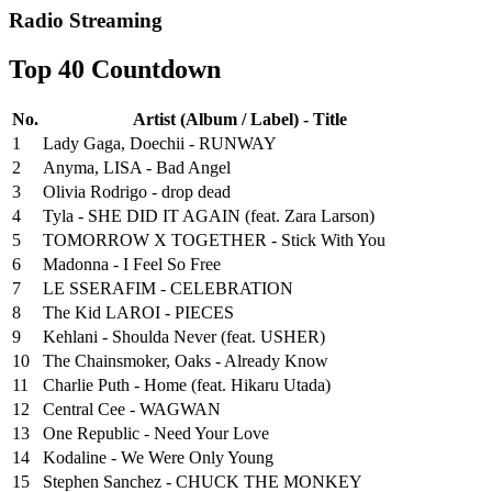
Radio Streaming
Top 40 Countdown
No.
Artist (Album / Label) - Title
1
Lady Gaga, Doechii - RUNWAY
2
Anyma, LISA - Bad Angel
3
Olivia Rodrigo - drop dead
4
Tyla - SHE DID IT AGAIN (feat. Zara Larson)
5
TOMORROW X TOGETHER - Stick With You
6
Madonna - I Feel So Free
7
LE SSERAFIM - CELEBRATION
8
The Kid LAROI - PIECES
9
Kehlani - Shoulda Never (feat. USHER)
10
The Chainsmoker, Oaks - Already Know
11
Charlie Puth - Home (feat. Hikaru Utada)
12
Central Cee - WAGWAN
13
One Republic - Need Your Love
14
Kodaline - We Were Only Young
15
Stephen Sanchez - CHUCK THE MONKEY