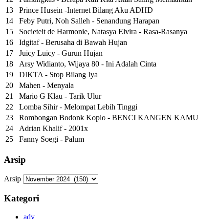
13
Prince Husein -Internet Bilang Aku ADHD
14
Feby Putri, Noh Salleh - Senandung Harapan
15
Societeit de Harmonie, Natasya Elvira - Rasa-Rasanya
16
Idgitaf - Berusaha di Bawah Hujan
17
Juicy Luicy - Gurun Hujan
18
Arsy Widianto, Wijaya 80 - Ini Adalah Cinta
19
DIKTA - Stop Bilang Iya
20
Mahen - Menyala
21
Mario G Klau - Tarik Ulur
22
Lomba Sihir - Melompat Lebih Tinggi
23
Rombongan Bodonk Koplo - BENCI KANGEN KAMU
24
Adrian Khalif - 2001x
25
Fanny Soegi - Palum
Arsip
Arsip
Kategori
adv