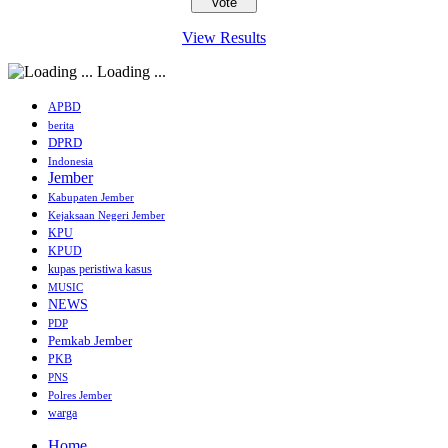
View Results
Loading ...
APBD
berita
DPRD
Indonesia
Jember
Kabupaten Jember
Kejaksaan Negeri Jember
KPU
KPUD
kupas peristiwa kasus
MUSIC
NEWS
PDP
Pemkab Jember
PKB
PNS
Polres Jember
warga
Home