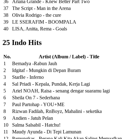
36
Ariana Grande - Knew Better Part Two
37
The Script - Man in the Arena
38
Olivia Rodrigo - the cure
39
LE SSERAFIM - BOOMPALA
40
LISA, Anitta, Rema - Goals
25 Indo Hits
No.
Artist (Album / Label) - Title
1
Bernadya -Rabun Jauh
2
Idgitaf - Mungkin di Depan Buram
3
StarBe - Inferno
4
Sal Priadi - Kepala, Pundak, Kerja Lagi
5
Ariel NOAH, Raisa - senang dengar suaramu lagi
6
Sheila On 7 - Sederhana
7
Paul Partohap - YOU+ME
8
Rizwan Fadilah, RnBoyz, Mahalini - seketika
9
Andien - Jatuh Pelan
10
Salma Salsabil - Hatchu!
11
Maudy Ayunda - Di Tepi Lamunan
12
Pamungkas - Berapa Kali Kita Akan Saling Memaafkan