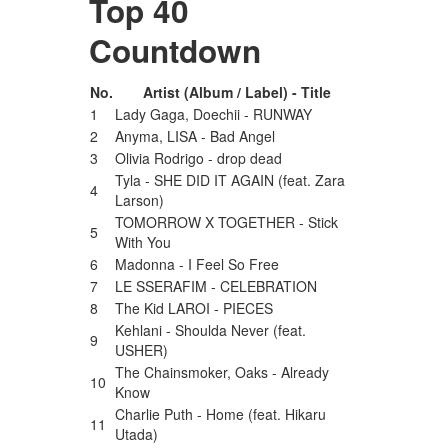
Top 40
Countdown
No.
Artist (Album / Label) - Title
1
Lady Gaga, Doechii - RUNWAY
2
Anyma, LISA - Bad Angel
3
Olivia Rodrigo - drop dead
Tyla - SHE DID IT AGAIN (feat. Zara
4
Larson)
TOMORROW X TOGETHER - Stick
5
With You
6
Madonna - I Feel So Free
7
LE SSERAFIM - CELEBRATION
8
The Kid LAROI - PIECES
Kehlani - Shoulda Never (feat.
9
USHER)
The Chainsmoker, Oaks - Already
10
Know
Charlie Puth - Home (feat. Hikaru
11
Utada)