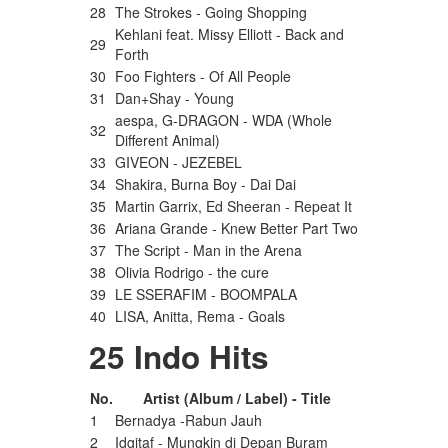
28
The Strokes - Going Shopping
Kehlani feat. Missy Elliott - Back and
29
Forth
30
Foo Fighters - Of All People
31
Dan+Shay - Young
aespa, G-DRAGON - WDA (Whole
32
Different Animal)
33
GIVEON - JEZEBEL
34
Shakira, Burna Boy - Dai Dai
35
Martin Garrix, Ed Sheeran - Repeat It
36
Ariana Grande - Knew Better Part Two
37
The Script - Man in the Arena
38
Olivia Rodrigo - the cure
39
LE SSERAFIM - BOOMPALA
40
LISA, Anitta, Rema - Goals
25 Indo Hits
No.
Artist (Album / Label) - Title
1
Bernadya -Rabun Jauh
2
Idgitaf - Mungkin di Depan Buram