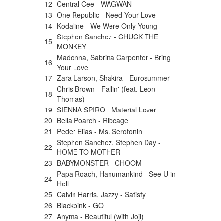
12
Central Cee - WAGWAN
13
One Republic - Need Your Love
14
Kodaline - We Were Only Young
Stephen Sanchez - CHUCK THE
15
MONKEY
Madonna, Sabrina Carpenter - Bring
16
Your Love
17
Zara Larson, Shakira - Eurosummer
Chris Brown - Fallin' (feat. Leon
18
Thomas)
19
SIENNA SPIRO - Material Lover
20
Bella Poarch - Ribcage
21
Peder Elias - Ms. Serotonin
Stephen Sanchez, Stephen Day -
22
HOME TO MOTHER
23
BABYMONSTER - CHOOM
Papa Roach, Hanumankind - See U in
24
Hell
25
⁠Calvin Harris, Jazzy - Satisfy
26
Blackpink - GO
27
Anyma - Beautiful (with Joji)