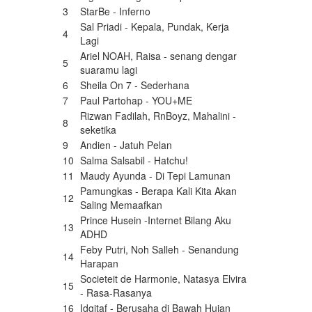
3
StarBe - Inferno
Sal Priadi - Kepala, Pundak, Kerja
4
Lagi
Ariel NOAH, Raisa - senang dengar
5
suaramu lagi
6
Sheila On 7 - Sederhana
7
Paul Partohap - YOU+ME
Rizwan Fadilah, RnBoyz, Mahalini -
8
seketika
9
Andien - Jatuh Pelan
10
Salma Salsabil - Hatchu!
11
Maudy Ayunda - Di Tepi Lamunan
Pamungkas - Berapa Kali Kita Akan
12
Saling Memaafkan
Prince Husein -Internet Bilang Aku
13
ADHD
Feby Putri, Noh Salleh - Senandung
14
Harapan
Societeit de Harmonie, Natasya Elvira
15
- Rasa-Rasanya
16
Idgitaf - Berusaha di Bawah Hujan