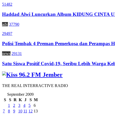
51482
Haddad Alwi Luncurkan Album KIDUNG CINTA
adv
37790
29497
Polisi Tembak 4 Preman Pemerkosa dan Perampas H
news
29131
Satu Siswa Positif Covid-19, Seribu Lebih Warga Kel
THE REAL INTERRACTIVE RADIO
September 2009
S
S
R
K
J
S
M
1
2
3
4
5
6
7
8
9
10
11
12
13