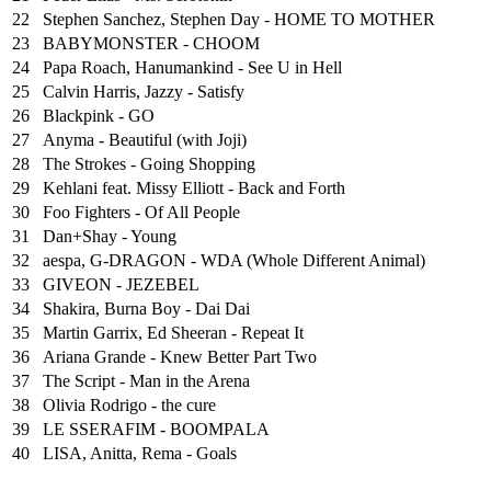
22
Stephen Sanchez, Stephen Day - HOME TO MOTHER
23
BABYMONSTER - CHOOM
24
Papa Roach, Hanumankind - See U in Hell
25
⁠Calvin Harris, Jazzy - Satisfy
26
Blackpink - GO
27
Anyma - Beautiful (with Joji)
28
The Strokes - Going Shopping
29
Kehlani feat. Missy Elliott - Back and Forth
30
Foo Fighters - Of All People
31
Dan+Shay - Young
32
aespa, G-DRAGON - WDA (Whole Different Animal)
33
GIVEON - JEZEBEL
34
Shakira, Burna Boy - Dai Dai
35
Martin Garrix, Ed Sheeran - Repeat It
36
Ariana Grande - Knew Better Part Two
37
The Script - Man in the Arena
38
Olivia Rodrigo - the cure
39
LE SSERAFIM - BOOMPALA
40
LISA, Anitta, Rema - Goals