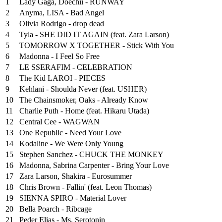
1
Lady Gaga, Doechii - RUNWAY
2
Anyma, LISA - Bad Angel
3
Olivia Rodrigo - drop dead
4
Tyla - SHE DID IT AGAIN (feat. Zara Larson)
5
TOMORROW X TOGETHER - Stick With You
6
Madonna - I Feel So Free
7
LE SSERAFIM - CELEBRATION
8
The Kid LAROI - PIECES
9
Kehlani - Shoulda Never (feat. USHER)
10
The Chainsmoker, Oaks - Already Know
11
Charlie Puth - Home (feat. Hikaru Utada)
12
Central Cee - WAGWAN
13
One Republic - Need Your Love
14
Kodaline - We Were Only Young
15
Stephen Sanchez - CHUCK THE MONKEY
16
Madonna, Sabrina Carpenter - Bring Your Love
17
Zara Larson, Shakira - Eurosummer
18
Chris Brown - Fallin' (feat. Leon Thomas)
19
SIENNA SPIRO - Material Lover
20
Bella Poarch - Ribcage
21
Peder Elias - Ms. Serotonin