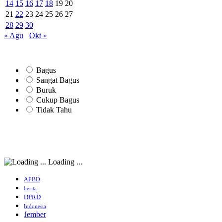
14
15
16
17
18
19
20
21
22
23
24
25
26
27
28
29
30
« Agu
Okt »
Bagus
Sangat Bagus
Buruk
Cukup Bagus
Tidak Tahu
Loading ...
APBD
berita
DPRD
Indonesia
Jember