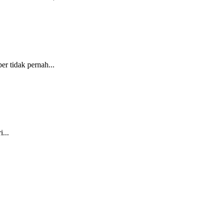
r tidak pernah...
...