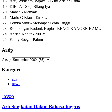
18
Arsy Widianto, Wijaya 80 - Ini Adalah Cinta
19
DIKTA - Stop Bilang Iya
20
Mahen - Menyala
21
Mario G Klau - Tarik Ulur
22
Lomba Sihir - Melompat Lebih Tinggi
23
Rombongan Bodonk Koplo - BENCI KANGEN KAMU
24
Adrian Khalif - 2001x
25
Fanny Soegi - Palum
Arsip
Arsip
Kategori
adv
news
103529
Arti Singkatan Dalam Bahasa Inggris