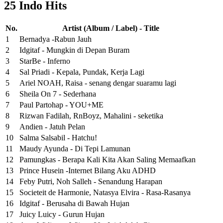
25 Indo Hits
No.
Artist (Album / Label) - Title
1
Bernadya -Rabun Jauh
2
Idgitaf - Mungkin di Depan Buram
3
StarBe - Inferno
4
Sal Priadi - Kepala, Pundak, Kerja Lagi
5
Ariel NOAH, Raisa - senang dengar suaramu lagi
6
Sheila On 7 - Sederhana
7
Paul Partohap - YOU+ME
8
Rizwan Fadilah, RnBoyz, Mahalini - seketika
9
Andien - Jatuh Pelan
10
Salma Salsabil - Hatchu!
11
Maudy Ayunda - Di Tepi Lamunan
12
Pamungkas - Berapa Kali Kita Akan Saling Memaafkan
13
Prince Husein -Internet Bilang Aku ADHD
14
Feby Putri, Noh Salleh - Senandung Harapan
15
Societeit de Harmonie, Natasya Elvira - Rasa-Rasanya
16
Idgitaf - Berusaha di Bawah Hujan
17
Juicy Luicy - Gurun Hujan