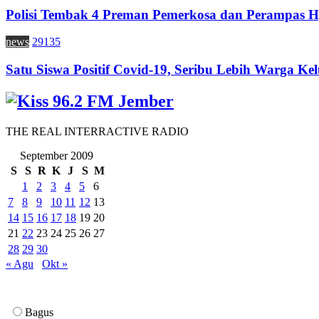
Polisi Tembak 4 Preman Pemerkosa dan Perampas H
news
29135
Satu Siswa Positif Covid-19, Seribu Lebih Warga Kel
THE REAL INTERRACTIVE RADIO
September 2009
S
S
R
K
J
S
M
1
2
3
4
5
6
7
8
9
10
11
12
13
14
15
16
17
18
19
20
21
22
23
24
25
26
27
28
29
30
« Agu
Okt »
Bagus