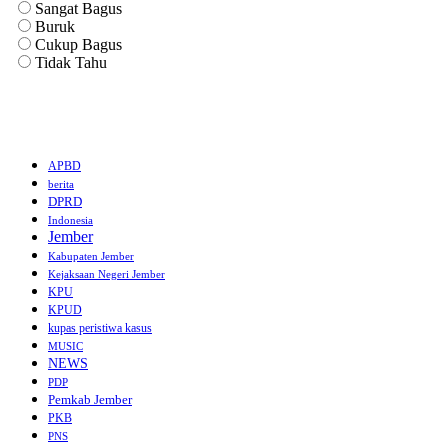
Sangat Bagus
Buruk
Cukup Bagus
Tidak Tahu
APBD
berita
DPRD
Indonesia
Jember
Kabupaten Jember
Kejaksaan Negeri Jember
KPU
KPUD
kupas peristiwa kasus
MUSIC
NEWS
PDP
Pemkab Jember
PKB
PNS