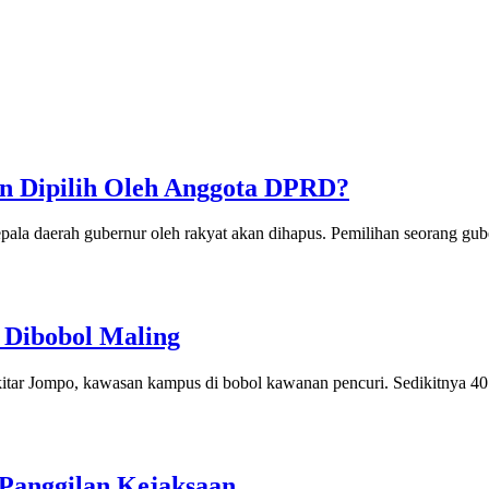
 Dipilih Oleh Anggota DPRD?
ala daerah gubernur oleh rakyat akan dihapus. Pemilihan seorang gube
 Dibobol Maling
kitar Jompo, kawasan kampus di bobol kawanan pencuri. Sedikitnya 40 u
Panggilan Kejaksaan