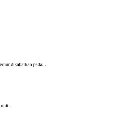
rnur dikabarkan pada...
nit...