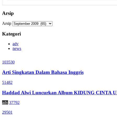
Arsip
Arsip
Kategori
adv
news
103530
Arti Singkatan Dalam Bahasa Inggris
51482
Haddad Alwi Luncurkan Album KIDUNG CINTA
adv
37792
29501