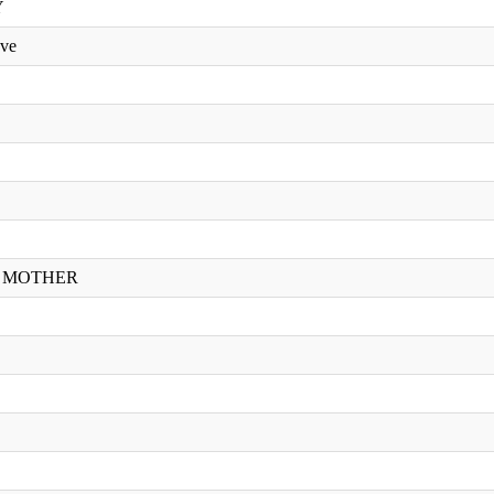
Y
ove
TO MOTHER