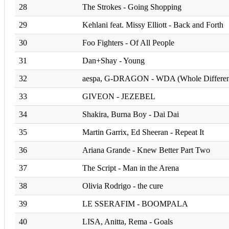
28
The Strokes - Going Shopping
29
Kehlani feat. Missy Elliott - Back and Forth
30
Foo Fighters - Of All People
31
Dan+Shay - Young
32
aespa, G-DRAGON - WDA (Whole Differen
33
GIVEON - JEZEBEL
34
Shakira, Burna Boy - Dai Dai
35
Martin Garrix, Ed Sheeran - Repeat It
36
Ariana Grande - Knew Better Part Two
37
The Script - Man in the Arena
38
Olivia Rodrigo - the cure
39
LE SSERAFIM - BOOMPALA
40
LISA, Anitta, Rema - Goals