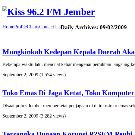
Home
Profile
Charts
Contact Us
Daily Archives:
09/02/2009
Mungkinkah Kedepan Kepala Daerah Akan
Beberapa waktu lalu, mencuat kabar mengenai pemilihan langsung kep
September 2, 2009
(1.554 views)
Toko Emas Di Jaga Ketat, Toko Komputer
Disaat polres Jember memperketat penjagaan di di toko-toko emas se
September 2, 2009
(3.282 views)
Tersangka Dugaan Korupsi P2SEM Peuhi 