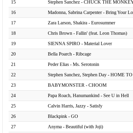
15
Stephen Sanchez - CHUCK THE MONKE
16
Madonna, Sabrina Carpenter - Bring Your L
17
Zara Larson, Shakira - Eurosummer
18
Chris Brown - Fallin' (feat. Leon Thomas)
19
SIENNA SPIRO - Material Lover
20
Bella Poarch - Ribcage
21
Peder Elias - Ms. Serotonin
22
Stephen Sanchez, Stephen Day - HOME 
23
BABYMONSTER - CHOOM
24
Papa Roach, Hanumankind - See U in Hell
25
⁠Calvin Harris, Jazzy - Satisfy
26
Blackpink - GO
27
Anyma - Beautiful (with Joji)