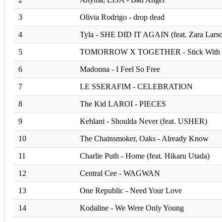
3
Olivia Rodrigo - drop dead
4
Tyla - SHE DID IT AGAIN (feat. Zara Lars
5
TOMORROW X TOGETHER - Stick With 
6
Madonna - I Feel So Free
7
LE SSERAFIM - CELEBRATION
8
The Kid LAROI - PIECES
9
Kehlani - Shoulda Never (feat. USHER)
10
The Chainsmoker, Oaks - Already Know
11
Charlie Puth - Home (feat. Hikaru Utada)
12
Central Cee - WAGWAN
13
One Republic - Need Your Love
14
Kodaline - We Were Only Young