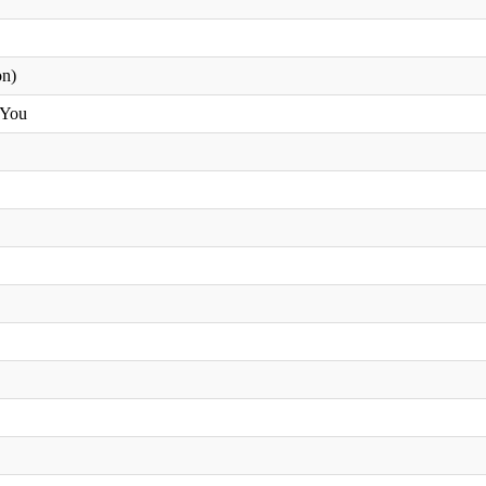
on)
You