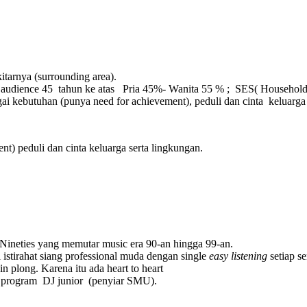
tarnya (surrounding area).
 audience 45 tahun ke atas Pria 45%- Wanita 55 % ; SES( Household
gai kebutuhan (punya need for achievement), peduli dan cinta keluarga
nt) peduli dan cinta keluarga serta lingkungan.
 Nineties yang memutar music era 90-an hingga 99-an.
tirahat siang professional muda dengan single
easy listening
setiap s
n plong. Karena itu ada heart to heart
 program DJ junior (penyiar SMU).