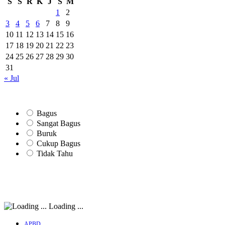
S
S
R
K
J
S
M
1
2
3
4
5
6
7
8
9
10
11
12
13
14
15
16
17
18
19
20
21
22
23
24
25
26
27
28
29
30
31
« Jul
Bagus
Sangat Bagus
Buruk
Cukup Bagus
Tidak Tahu
Loading ...
APBD