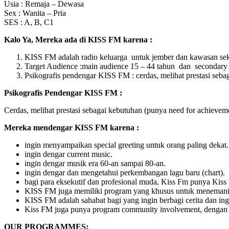
Usia : Remaja – Dewasa
Sex : Wanita – Pria
SES : A, B, C1
Kalo Ya, Mereka ada di KISS FM karena :
KISS FM adalah radio keluarga untuk jember dan kawasan seki
Target Audience :main audience 15 – 44 tahun dan secondary
Psikografis pendengar KISS FM : cerdas, melihat prestasi seba
Psikografis Pendengar KISS FM :
Cerdas, melihat prestasi sebagai kebutuhan (punya need for achieveme
Mereka mendengar KISS FM karena :
ingin menyampaikan special greeting untuk orang paling dekat.
ingin dengar current music.
ingin dengar musik era 60-an sampai 80-an.
ingin dengar dan mengetahui perkembangan lagu baru (chart).
bagi para eksekutif dan profesional muda, Kiss Fm punya Kiss
KISS FM juga memiliki program yang khusus untuk menemani is
KISS FM adalah sahabat bagi yang ingin berbagi cerita dan ingi
Kiss FM juga punya program community involvement, dengan
OUR PROGRAMMES: