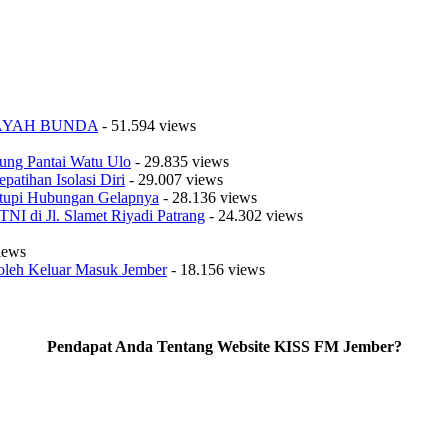
K AYAH BUNDA
- 51.594 views
ung Pantai Watu Ulo
- 29.835 views
patihan Isolasi Diri
- 29.007 views
tupi Hubungan Gelapnya
- 28.136 views
I di Jl. Slamet Riyadi Patrang
- 24.302 views
iews
oleh Keluar Masuk Jember
- 18.156 views
Pendapat Anda Tentang Website KISS FM Jember?