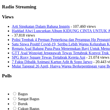
Radio Streaming
Views
Arti Singkatan Dalam Bahasa Inggris
- 107.460 views
Haddad Alwi Luncurkan Album KIDUNG CINTA UNTU
- 37.818 views
Polisi Tembak 4 Preman Pemerkosa dan Perampas Hp Pengunj
Satu Siswa Positif Covid-19, Seribu Lebih Warga Kelurahan Ke
Remaja Asal Balung Pura-Pura Menemukan Bayi Untuk Menu
GTT Asal Wonojati Jenggawah Tewas Tertabrak Konvoi Truk TN
SPG Roxy Square Tewas Tertabrak Kereta Api
- 21.074 views
7 Fakta Dibalik Animasi Kartun Adit & Sopo Jarwo
- 20.443 v
Mulai Tanggal 26 April, Hanya Warga Berkepentingan yang B
Polls
Bagus
Sangat Bagus
Buruk
Cukup Bagus