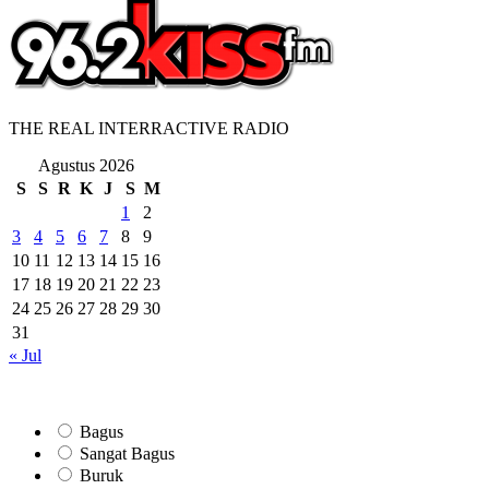
THE REAL INTERRACTIVE RADIO
Agustus 2026
S
S
R
K
J
S
M
1
2
3
4
5
6
7
8
9
10
11
12
13
14
15
16
17
18
19
20
21
22
23
24
25
26
27
28
29
30
31
« Jul
Bagus
Sangat Bagus
Buruk