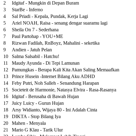
2
Idgitaf - Mungkin di Depan Buram
3
StarBe - Inferno
4
Sal Priadi - Kepala, Pundak, Kerja Lagi
5
Ariel NOAH, Raisa - senang dengar suaramu lagi
6
Sheila On 7 - Sederhana
7
Paul Partohap - YOU+ME
8
Rizwan Fadilah, RnBoyz, Mahalini - seketika
9
Andien - Jatuh Pelan
10
Salma Salsabil - Hatchu!
11
Maudy Ayunda - Di Tepi Lamunan
12
Pamungkas - Berapa Kali Kita Akan Saling Memaafkan
13
Prince Husein -Internet Bilang Aku ADHD
14
Feby Putri, Noh Salleh - Senandung Harapan
15
Societeit de Harmonie, Natasya Elvira - Rasa-Rasanya
16
Idgitaf - Berusaha di Bawah Hujan
17
Juicy Luicy - Gurun Hujan
18
Arsy Widianto, Wijaya 80 - Ini Adalah Cinta
19
DIKTA - Stop Bilang Iya
20
Mahen - Menyala
21
Mario G Klau - Tarik Ulur