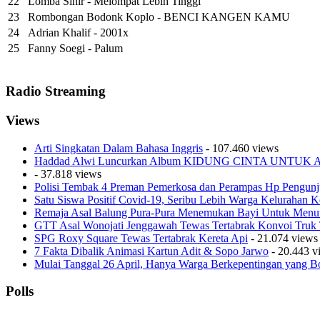
22
Lomba Sihir - Melompat Lebih Tinggi
23
Rombongan Bodonk Koplo - BENCI KANGEN KAMU
24
Adrian Khalif - 2001x
25
Fanny Soegi - Palum
Radio Streaming
Views
Arti Singkatan Dalam Bahasa Inggris
- 107.460 views
Haddad Alwi Luncurkan Album KIDUNG CINTA UNTU
- 37.818 views
Polisi Tembak 4 Preman Pemerkosa dan Perampas Hp Pengunj
Satu Siswa Positif Covid-19, Seribu Lebih Warga Kelurahan Ke
Remaja Asal Balung Pura-Pura Menemukan Bayi Untuk Menu
GTT Asal Wonojati Jenggawah Tewas Tertabrak Konvoi Truk TN
SPG Roxy Square Tewas Tertabrak Kereta Api
- 21.074 views
7 Fakta Dibalik Animasi Kartun Adit & Sopo Jarwo
- 20.443 v
Mulai Tanggal 26 April, Hanya Warga Berkepentingan yang B
Polls