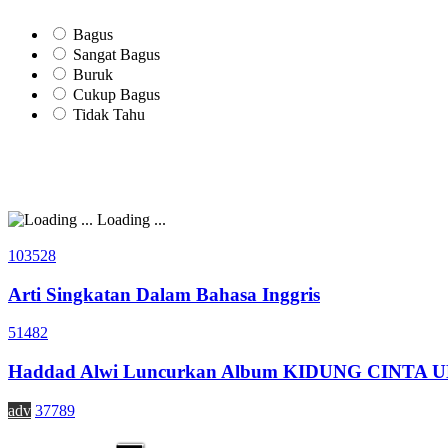
Bagus
Sangat Bagus
Buruk
Cukup Bagus
Tidak Tahu
Loading ...
103528
Arti Singkatan Dalam Bahasa Inggris
51482
Haddad Alwi Luncurkan Album KIDUNG CINTA
adv
37789