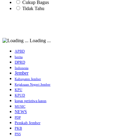
Cukup Bagus
Tidak Tahu
Loading ...
APBD
berita
DPRD
Indonesia
Jember
Kabupaten Jember
Kejaksaan Negeri Jember
KPU
KPUD
kupas peristiwa kasus
MUSIC
NEWS
PDP
Pemkab Jember
PKB
PNS