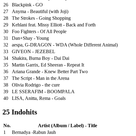
26
Blackpink - GO
27
Anyma - Beautiful (with Joji)
28
The Strokes - Going Shopping
29
Kehlani feat. Missy Elliott - Back and Forth
30
Foo Fighters - Of All People
31
Dan+Shay - Young
32
aespa, G-DRAGON - WDA (Whole Different Animal)
33
GIVEON - JEZEBEL
34
Shakira, Burna Boy - Dai Dai
35
Martin Garrix, Ed Sheeran - Repeat It
36
Ariana Grande - Knew Better Part Two
37
The Script - Man in the Arena
38
Olivia Rodrigo - the cure
39
LE SSERAFIM - BOOMPALA
40
LISA, Anitta, Rema - Goals
25 Indohits
No.
Artist (Album / Label) - Title
1
Bernadya -Rabun Jauh