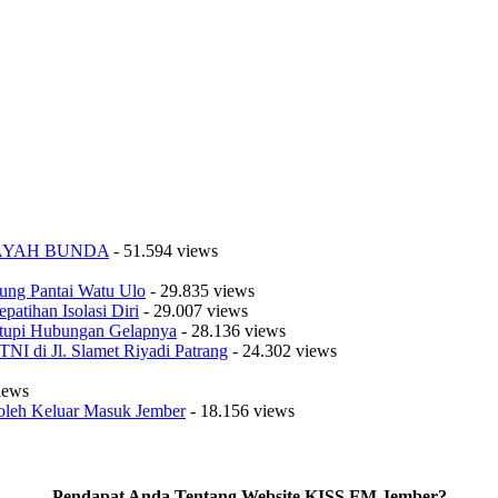
K AYAH BUNDA
- 51.594 views
ung Pantai Watu Ulo
- 29.835 views
patihan Isolasi Diri
- 29.007 views
tupi Hubungan Gelapnya
- 28.136 views
I di Jl. Slamet Riyadi Patrang
- 24.302 views
iews
oleh Keluar Masuk Jember
- 18.156 views
Pendapat Anda Tentang Website KISS FM Jember?