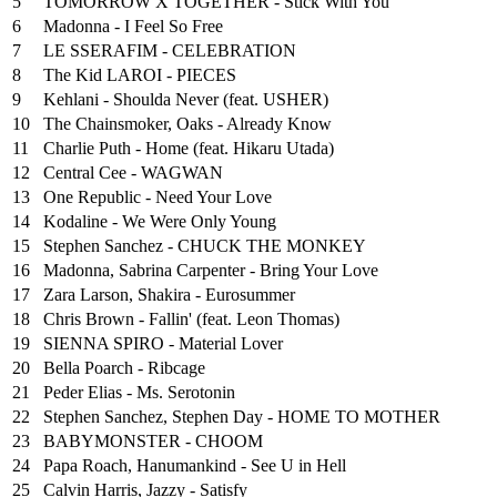
5
TOMORROW X TOGETHER - Stick With You
6
Madonna - I Feel So Free
7
LE SSERAFIM - CELEBRATION
8
The Kid LAROI - PIECES
9
Kehlani - Shoulda Never (feat. USHER)
10
The Chainsmoker, Oaks - Already Know
11
Charlie Puth - Home (feat. Hikaru Utada)
12
Central Cee - WAGWAN
13
One Republic - Need Your Love
14
Kodaline - We Were Only Young
15
Stephen Sanchez - CHUCK THE MONKEY
16
Madonna, Sabrina Carpenter - Bring Your Love
17
Zara Larson, Shakira - Eurosummer
18
Chris Brown - Fallin' (feat. Leon Thomas)
19
SIENNA SPIRO - Material Lover
20
Bella Poarch - Ribcage
21
Peder Elias - Ms. Serotonin
22
Stephen Sanchez, Stephen Day - HOME TO MOTHER
23
BABYMONSTER - CHOOM
24
Papa Roach, Hanumankind - See U in Hell
25
⁠Calvin Harris, Jazzy - Satisfy