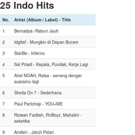
25 Indo Hits
No.
Artist (Album / Label) - Title
1
Bernadya -Rabun Jauh
2
Idgitaf - Mungkin di Depan Buram
3
StarBe - Inferno
4
Sal Priadi - Kepala, Pundak, Kerja Lagi
5
Ariel NOAH, Raisa - senang dengar
suaramu lagi
6
Sheila On 7 - Sederhana
7
Paul Partohap - YOU+ME
8
Rizwan Fadilah, RnBoyz, Mahalini -
seketika
9
Andien - Jatuh Pelan