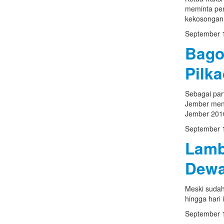
meminta pen
kekosongan s
September 
Bago
Pilk
Sebagai par
Jember meng
Jember 2010
September 
Lamb
Dew
Meski sudah
hingga hari
September 