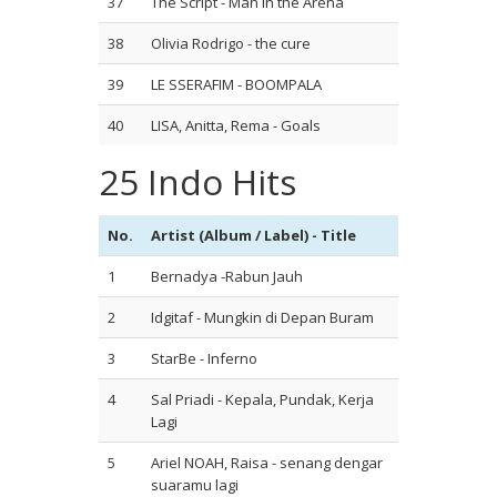
37
The Script - Man in the Arena
38
Olivia Rodrigo - the cure
39
LE SSERAFIM - BOOMPALA
40
LISA, Anitta, Rema - Goals
25 Indo Hits
No.
Artist (Album / Label) - Title
1
Bernadya -Rabun Jauh
2
Idgitaf - Mungkin di Depan Buram
3
StarBe - Inferno
4
Sal Priadi - Kepala, Pundak, Kerja
Lagi
5
Ariel NOAH, Raisa - senang dengar
suaramu lagi