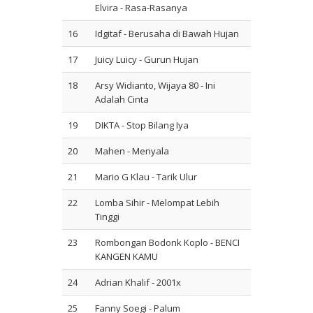
Elvira - Rasa-Rasanya
16
Idgitaf - Berusaha di Bawah Hujan
17
Juicy Luicy - Gurun Hujan
18
Arsy Widianto, Wijaya 80 - Ini
Adalah Cinta
19
DIKTA - Stop Bilang Iya
20
Mahen - Menyala
21
Mario G Klau - Tarik Ulur
22
Lomba Sihir - Melompat Lebih
Tinggi
23
Rombongan Bodonk Koplo - BENCI
KANGEN KAMU
24
Adrian Khalif - 2001x
25
Fanny Soegi - Palum