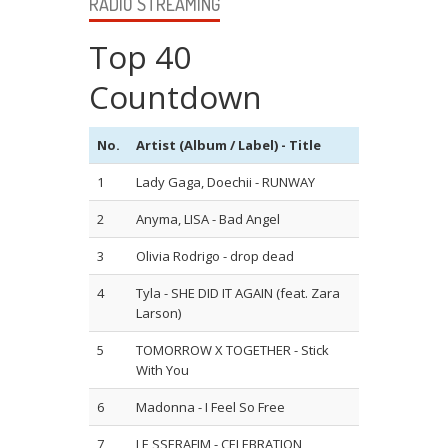
RADIO STREAMING
Top 40
Countdown
No.
Artist (Album / Label) - Title
1
Lady Gaga, Doechii - RUNWAY
2
Anyma, LISA - Bad Angel
3
Olivia Rodrigo - drop dead
4
Tyla - SHE DID IT AGAIN (feat. Zara
Larson)
5
TOMORROW X TOGETHER - Stick
With You
6
Madonna - I Feel So Free
7
LE SSERAFIM - CELEBRATION