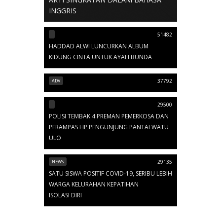
INGGRIS
51482
HADDAD ALWI LUNCURKAN ALBUM
KIDUNG CINTA UNTUK AYAH BUNDA
ADV
37792
29500
POLISI TEMBAK 4 PREMAN PEMERKOSA DAN
PERAMPAS HP PENGUNJUNG PANTAI WATU
ULO
NEWS
29135
SATU SISWA POSITIF COVID-19, SERIBU LEBIH
WARGA KELURAHAN KEPATIHAN
ISOLASI DIRI