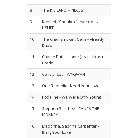
8
The Kid LAROI - PIECES
9
Kehlani - Shoulda Never (feat.
USHER)
10
The Chainsmoker, Oaks - Already
Know
11
Charlie Puth - Home (feat. Hikaru
Utada)
12
Central Cee - WAGWAN
13
One Republic - Need Your Love
14
Kodaline - We Were Only Young
15
Stephen Sanchez - CHUCK THE
MONKEY
16
Madonna, Sabrina Carpenter -
Bring Your Love