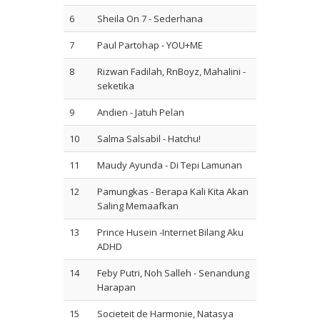
6
Sheila On 7 - Sederhana
7
Paul Partohap - YOU+ME
8
Rizwan Fadilah, RnBoyz, Mahalini -
seketika
9
Andien - Jatuh Pelan
10
Salma Salsabil - Hatchu!
11
Maudy Ayunda - Di Tepi Lamunan
12
Pamungkas - Berapa Kali Kita Akan
Saling Memaafkan
13
Prince Husein -Internet Bilang Aku
ADHD
14
Feby Putri, Noh Salleh - Senandung
Harapan
15
Societeit de Harmonie, Natasya