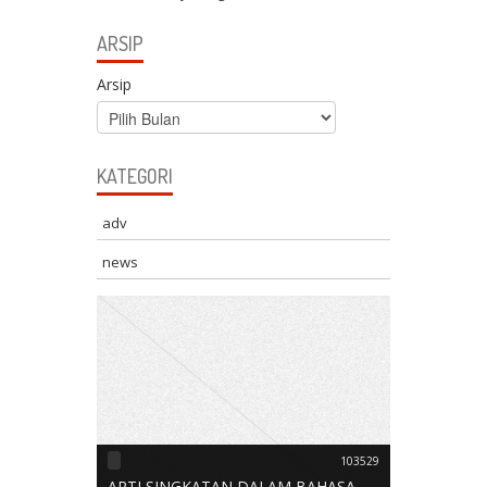
ARSIP
Arsip
KATEGORI
adv
news
103529
ARTI SINGKATAN DALAM BAHASA