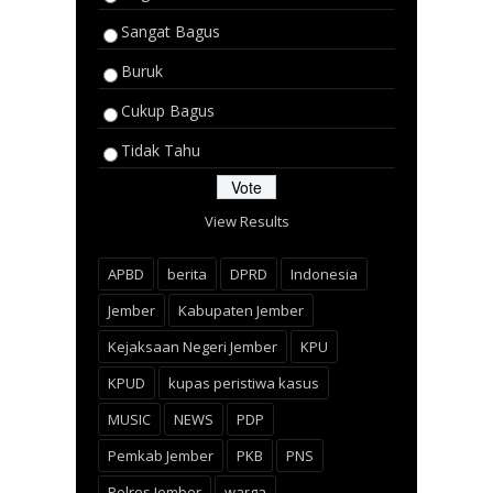
Sangat Bagus
Buruk
Cukup Bagus
Tidak Tahu
View Results
APBD
berita
DPRD
Indonesia
Jember
Kabupaten Jember
Kejaksaan Negeri Jember
KPU
KPUD
kupas peristiwa kasus
MUSIC
NEWS
PDP
Pemkab Jember
PKB
PNS
Polres Jember
warga