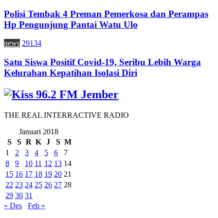
Polisi Tembak 4 Preman Pemerkosa dan Perampas
Hp Pengunjung Pantai Watu Ulo
news
29134
Satu Siswa Positif Covid-19, Seribu Lebih Warga
Kelurahan Kepatihan Isolasi Diri
THE REAL INTERRACTIVE RADIO
Januari 2018
S
S
R
K
J
S
M
1
2
3
4
5
6
7
8
9
10
11
12
13
14
15
16
17
18
19
20
21
22
23
24
25
26
27
28
29
30
31
« Des
Feb »