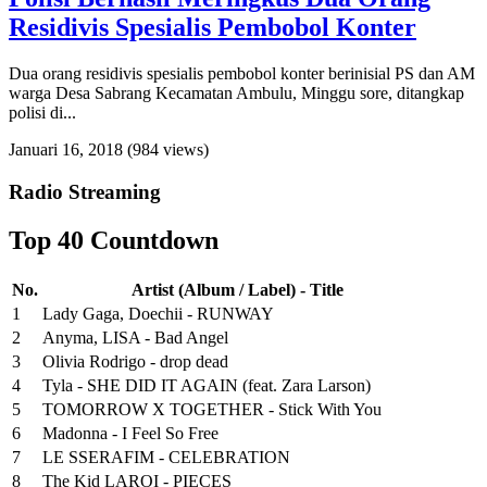
Residivis Spesialis Pembobol Konter
Dua orang residivis spesialis pembobol konter berinisial PS dan AM
warga Desa Sabrang Kecamatan Ambulu, Minggu sore, ditangkap
polisi di...
Januari 16, 2018
(984 views)
Radio Streaming
Top 40 Countdown
No.
Artist (Album / Label) - Title
1
Lady Gaga, Doechii - RUNWAY
2
Anyma, LISA - Bad Angel
3
Olivia Rodrigo - drop dead
4
Tyla - SHE DID IT AGAIN (feat. Zara Larson)
5
TOMORROW X TOGETHER - Stick With You
6
Madonna - I Feel So Free
7
LE SSERAFIM - CELEBRATION
8
The Kid LAROI - PIECES