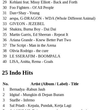
29
Kehlani feat. Missy Elliott - Back and Forth
30
Foo Fighters - Of All People
31
Dan+Shay - Young
32
aespa, G-DRAGON - WDA (Whole Different Animal)
33
GIVEON - JEZEBEL
34
Shakira, Burna Boy - Dai Dai
35
Martin Garrix, Ed Sheeran - Repeat It
36
Ariana Grande - Knew Better Part Two
37
The Script - Man in the Arena
38
Olivia Rodrigo - the cure
39
LE SSERAFIM - BOOMPALA
40
LISA, Anitta, Rema - Goals
25 Indo Hits
No.
Artist (Album / Label) - Title
1
Bernadya -Rabun Jauh
2
Idgitaf - Mungkin di Depan Buram
3
StarBe - Inferno
4
Sal Priadi - Kepala, Pundak, Kerja Lagi