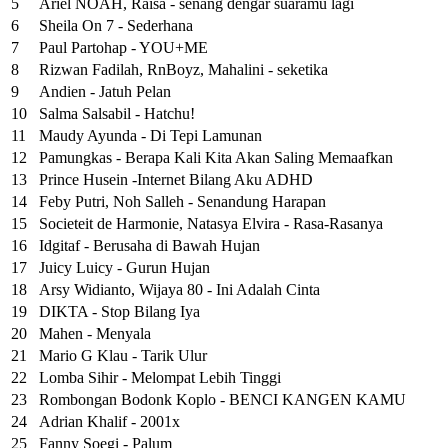
5
Ariel NOAH, Raisa - senang dengar suaramu lagi
6
Sheila On 7 - Sederhana
7
Paul Partohap - YOU+ME
8
Rizwan Fadilah, RnBoyz, Mahalini - seketika
9
Andien - Jatuh Pelan
10
Salma Salsabil - Hatchu!
11
Maudy Ayunda - Di Tepi Lamunan
12
Pamungkas - Berapa Kali Kita Akan Saling Memaafkan
13
Prince Husein -Internet Bilang Aku ADHD
14
Feby Putri, Noh Salleh - Senandung Harapan
15
Societeit de Harmonie, Natasya Elvira - Rasa-Rasanya
16
Idgitaf - Berusaha di Bawah Hujan
17
Juicy Luicy - Gurun Hujan
18
Arsy Widianto, Wijaya 80 - Ini Adalah Cinta
19
DIKTA - Stop Bilang Iya
20
Mahen - Menyala
21
Mario G Klau - Tarik Ulur
22
Lomba Sihir - Melompat Lebih Tinggi
23
Rombongan Bodonk Koplo - BENCI KANGEN KAMU
24
Adrian Khalif - 2001x
25
Fanny Soegi - Palum