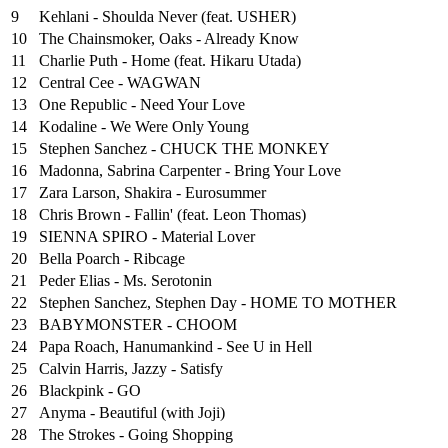
9
Kehlani - Shoulda Never (feat. USHER)
10
The Chainsmoker, Oaks - Already Know
11
Charlie Puth - Home (feat. Hikaru Utada)
12
Central Cee - WAGWAN
13
One Republic - Need Your Love
14
Kodaline - We Were Only Young
15
Stephen Sanchez - CHUCK THE MONKEY
16
Madonna, Sabrina Carpenter - Bring Your Love
17
Zara Larson, Shakira - Eurosummer
18
Chris Brown - Fallin' (feat. Leon Thomas)
19
SIENNA SPIRO - Material Lover
20
Bella Poarch - Ribcage
21
Peder Elias - Ms. Serotonin
22
Stephen Sanchez, Stephen Day - HOME TO MOTHER
23
BABYMONSTER - CHOOM
24
Papa Roach, Hanumankind - See U in Hell
25
⁠Calvin Harris, Jazzy - Satisfy
26
Blackpink - GO
27
Anyma - Beautiful (with Joji)
28
The Strokes - Going Shopping