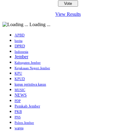
View Results
Loading ...
APBD
berita
DPRD
Indonesia
Jember
Kabupaten Jember
Kejaksaan Negeri Jember
KPU
KPUD
kupas peristiwa kasus
MUSIC
NEWS
PDP
Pemkab Jember
PKB
PNS
Polres Jember
warga