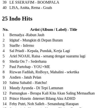
39
LE SSERAFIM - BOOMPALA
40
LISA, Anitta, Rema - Goals
25 Indo Hits
No.
Artist (Album / Label) - Title
1
Bernadya -Rabun Jauh
2
Idgitaf - Mungkin di Depan Buram
3
StarBe - Inferno
4
Sal Priadi - Kepala, Pundak, Kerja Lagi
5
Ariel NOAH, Raisa - senang dengar suaramu lagi
6
Sheila On 7 - Sederhana
7
Paul Partohap - YOU+ME
8
Rizwan Fadilah, RnBoyz, Mahalini - seketika
9
Andien - Jatuh Pelan
10
Salma Salsabil - Hatchu!
11
Maudy Ayunda - Di Tepi Lamunan
12
Pamungkas - Berapa Kali Kita Akan Saling Memaafkan
13
Prince Husein -Internet Bilang Aku ADHD
14
Feby Putri, Noh Salleh - Senandung Harapan