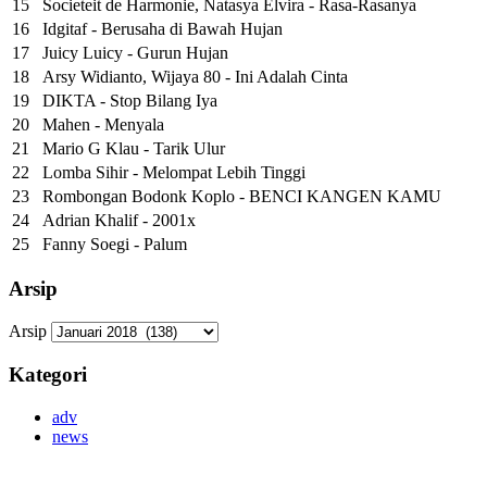
15
Societeit de Harmonie, Natasya Elvira - Rasa-Rasanya
16
Idgitaf - Berusaha di Bawah Hujan
17
Juicy Luicy - Gurun Hujan
18
Arsy Widianto, Wijaya 80 - Ini Adalah Cinta
19
DIKTA - Stop Bilang Iya
20
Mahen - Menyala
21
Mario G Klau - Tarik Ulur
22
Lomba Sihir - Melompat Lebih Tinggi
23
Rombongan Bodonk Koplo - BENCI KANGEN KAMU
24
Adrian Khalif - 2001x
25
Fanny Soegi - Palum
Arsip
Arsip
Kategori
adv
news