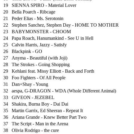
19
SIENNA SPIRO - Material Lover
20
Bella Poarch - Ribcage
21
Peder Elias - Ms. Serotonin
22
Stephen Sanchez, Stephen Day - HOME TO MOTHER
23
BABYMONSTER - CHOOM
24
Papa Roach, Hanumankind - See U in Hell
25
⁠Calvin Harris, Jazzy - Satisfy
26
Blackpink - GO
27
Anyma - Beautiful (with Joji)
28
The Strokes - Going Shopping
29
Kehlani feat. Missy Elliott - Back and Forth
30
Foo Fighters - Of All People
31
Dan+Shay - Young
32
aespa, G-DRAGON - WDA (Whole Different Animal)
33
GIVEON - JEZEBEL
34
Shakira, Burna Boy - Dai Dai
35
Martin Garrix, Ed Sheeran - Repeat It
36
Ariana Grande - Knew Better Part Two
37
The Script - Man in the Arena
38
Olivia Rodrigo - the cure