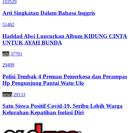
103529
Arti Singkatan Dalam Bahasa Inggris
51482
Haddad Alwi Luncurkan Album KIDUNG CINTA
UNTUK AYAH BUNDA
adv
37791
29499
Polisi Tembak 4 Preman Pemerkosa dan Perampas
Hp Pengunjung Pantai Watu Ulo
news
29133
Satu Siswa Positif Covid-19, Seribu Lebih Warga
Kelurahan Kepatihan Isolasi Diri