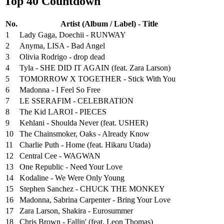
Top 40 Countdown
No.
Artist (Album / Label) - Title
1
Lady Gaga, Doechii - RUNWAY
2
Anyma, LISA - Bad Angel
3
Olivia Rodrigo - drop dead
4
Tyla - SHE DID IT AGAIN (feat. Zara Larson)
5
TOMORROW X TOGETHER - Stick With You
6
Madonna - I Feel So Free
7
LE SSERAFIM - CELEBRATION
8
The Kid LAROI - PIECES
9
Kehlani - Shoulda Never (feat. USHER)
10
The Chainsmoker, Oaks - Already Know
11
Charlie Puth - Home (feat. Hikaru Utada)
12
Central Cee - WAGWAN
13
One Republic - Need Your Love
14
Kodaline - We Were Only Young
15
Stephen Sanchez - CHUCK THE MONKEY
16
Madonna, Sabrina Carpenter - Bring Your Love
17
Zara Larson, Shakira - Eurosummer
18
Chris Brown - Fallin' (feat. Leon Thomas)