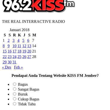
THE REAL INTERRACTIVE RADIO
Januari 2018
S
S
R
K
J
S
M
1
2
3
4
5
6
7
8
9
10
11
12
13
14
15
16
17
18
19
20
21
22
23
24
25
26
27
28
29
30
31
« Des
Feb »
Pendapat Anda Tentang Website KISS FM Jember?
Bagus
Sangat Bagus
Buruk
Cukup Bagus
Tidak Tahu