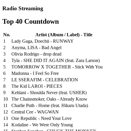
Radio Streaming
Top 40 Countdown
No.
Artist (Album / Label) - Title
1
Lady Gaga, Doechii - RUNWAY
2
Anyma, LISA - Bad Angel
3
Olivia Rodrigo - drop dead
4
Tyla - SHE DID IT AGAIN (feat. Zara Larson)
5
TOMORROW X TOGETHER - Stick With You
6
Madonna - I Feel So Free
7
LE SSERAFIM - CELEBRATION
8
The Kid LAROI - PIECES
9
Kehlani - Shoulda Never (feat. USHER)
10
The Chainsmoker, Oaks - Already Know
11
Charlie Puth - Home (feat. Hikaru Utada)
12
Central Cee - WAGWAN
13
One Republic - Need Your Love
14
Kodaline - We Were Only Young