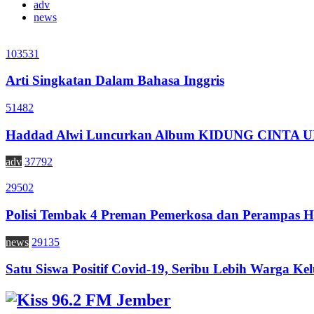
adv
news
103531
Arti Singkatan Dalam Bahasa Inggris
51482
Haddad Alwi Luncurkan Album KIDUNG CINTA
adv
37792
29502
Polisi Tembak 4 Preman Pemerkosa dan Perampas H
news
29135
Satu Siswa Positif Covid-19, Seribu Lebih Warga Kel