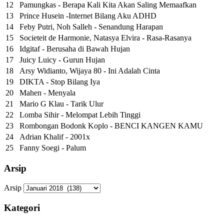
12
Pamungkas - Berapa Kali Kita Akan Saling Memaafkan
13
Prince Husein -Internet Bilang Aku ADHD
14
Feby Putri, Noh Salleh - Senandung Harapan
15
Societeit de Harmonie, Natasya Elvira - Rasa-Rasanya
16
Idgitaf - Berusaha di Bawah Hujan
17
Juicy Luicy - Gurun Hujan
18
Arsy Widianto, Wijaya 80 - Ini Adalah Cinta
19
DIKTA - Stop Bilang Iya
20
Mahen - Menyala
21
Mario G Klau - Tarik Ulur
22
Lomba Sihir - Melompat Lebih Tinggi
23
Rombongan Bodonk Koplo - BENCI KANGEN KAMU
24
Adrian Khalif - 2001x
25
Fanny Soegi - Palum
Arsip
Arsip
Kategori