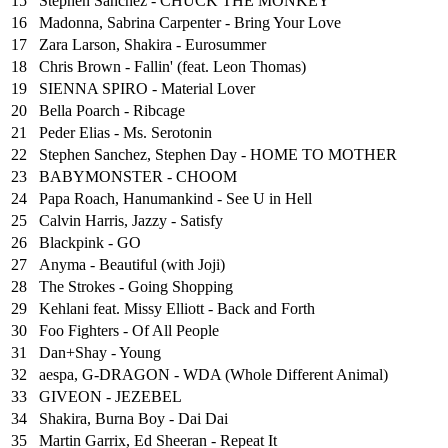
15
Stephen Sanchez - CHUCK THE MONKEY
16
Madonna, Sabrina Carpenter - Bring Your Love
17
Zara Larson, Shakira - Eurosummer
18
Chris Brown - Fallin' (feat. Leon Thomas)
19
SIENNA SPIRO - Material Lover
20
Bella Poarch - Ribcage
21
Peder Elias - Ms. Serotonin
22
Stephen Sanchez, Stephen Day - HOME TO MOTHER
23
BABYMONSTER - CHOOM
24
Papa Roach, Hanumankind - See U in Hell
25
⁠Calvin Harris, Jazzy - Satisfy
26
Blackpink - GO
27
Anyma - Beautiful (with Joji)
28
The Strokes - Going Shopping
29
Kehlani feat. Missy Elliott - Back and Forth
30
Foo Fighters - Of All People
31
Dan+Shay - Young
32
aespa, G-DRAGON - WDA (Whole Different Animal)
33
GIVEON - JEZEBEL
34
Shakira, Burna Boy - Dai Dai
35
Martin Garrix, Ed Sheeran - Repeat It