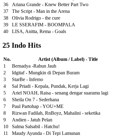
36
Ariana Grande - Knew Better Part Two
37
The Script - Man in the Arena
38
Olivia Rodrigo - the cure
39
LE SSERAFIM - BOOMPALA
40
LISA, Anitta, Rema - Goals
25 Indo Hits
No.
Artist (Album / Label) - Title
1
Bernadya -Rabun Jauh
2
Idgitaf - Mungkin di Depan Buram
3
StarBe - Inferno
4
Sal Priadi - Kepala, Pundak, Kerja Lagi
5
Ariel NOAH, Raisa - senang dengar suaramu lagi
6
Sheila On 7 - Sederhana
7
Paul Partohap - YOU+ME
8
Rizwan Fadilah, RnBoyz, Mahalini - seketika
9
Andien - Jatuh Pelan
10
Salma Salsabil - Hatchu!
11
Maudy Ayunda - Di Tepi Lamunan