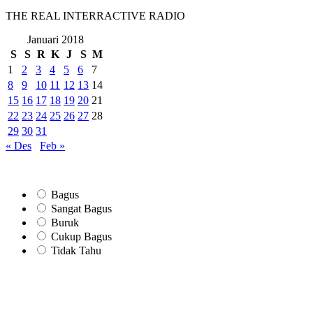
THE REAL INTERRACTIVE RADIO
Januari 2018
S
S
R
K
J
S
M
1
2
3
4
5
6
7
8
9
10
11
12
13
14
15
16
17
18
19
20
21
22
23
24
25
26
27
28
29
30
31
« Des
Feb »
Bagus
Sangat Bagus
Buruk
Cukup Bagus
Tidak Tahu