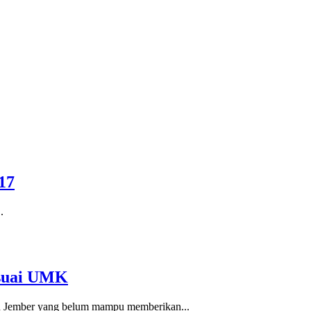
17
.
esuai UMK
n Jember yang belum mampu memberikan...