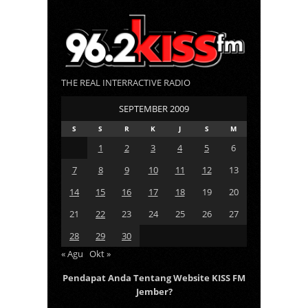
THE REAL INTERRACTIVE RADIO
SEPTEMBER 2009
S
S
R
K
J
S
M
1
2
3
4
5
6
7
8
9
10
11
12
13
14
15
16
17
18
19
20
21
22
23
24
25
26
27
28
29
30
« Agu
Okt »
Pendapat Anda Tentang Website KISS FM
Jember?