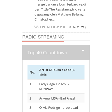
mengeluarkan album terbaru yg di
beri Tittle The Resistance,trio yang
digawangi oleh Matthew Bellamy,
Christopher...
SEPTEMBER 22, 2009
(3.052 VIEWS)
RADIO STREAMING
Top 40 Countdown
Artist (Album / Label) -
No.
Title
1
Lady Gaga, Doechii -
RUNWAY
2
Anyma, LISA - Bad Angel
3
Olivia Rodrigo - drop dead