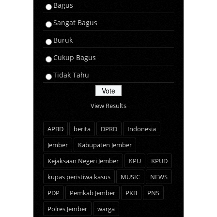
Bagus
Sangat Bagus
Buruk
Cukup Bagus
Tidak Tahu
View Results
APBD
berita
DPRD
Indonesia
Jember
Kabupaten Jember
Kejaksaan Negeri Jember
KPU
KPUD
kupas peristiwa kasus
MUSIC
NEWS
PDP
Pemkab Jember
PKB
PNS
Polres Jember
warga