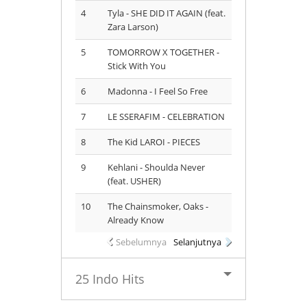
4
Tyla - SHE DID IT AGAIN (feat.
Zara Larson)
5
TOMORROW X TOGETHER -
Stick With You
6
Madonna - I Feel So Free
7
LE SSERAFIM - CELEBRATION
8
The Kid LAROI - PIECES
9
Kehlani - Shoulda Never
(feat. USHER)
10
The Chainsmoker, Oaks -
Already Know
Sebelumnya
Selanjutnya
25 Indo Hits