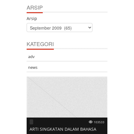
ARSIP
Arsip
KATEGORI
adv
news
103533
ARTI SINGKATAN DALAM BAHASA