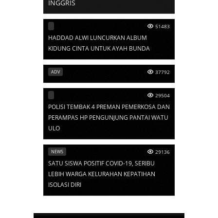
INGGRIS
51483
HADDAD ALWI LUNCURKAN ALBUM
KIDUNG CINTA UNTUK AYAH BUNDA
ADV
37792
29504
POLISI TEMBAK 4 PREMAN PEMERKOSA DAN
PERAMPAS HP PENGUNJUNG PANTAI WATU
ULO
NEWS
29136
SATU SISWA POSITIF COVID-19, SERIBU
LEBIH WARGA KELURAHAN KEPATIHAN
ISOLASI DIRI