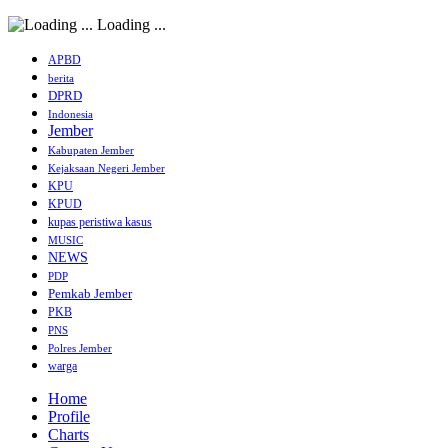
Loading ...
APBD
berita
DPRD
Indonesia
Jember
Kabupaten Jember
Kejaksaan Negeri Jember
KPU
KPUD
kupas peristiwa kasus
MUSIC
NEWS
PDP
Pemkab Jember
PKB
PNS
Polres Jember
warga
Home
Profile
Charts