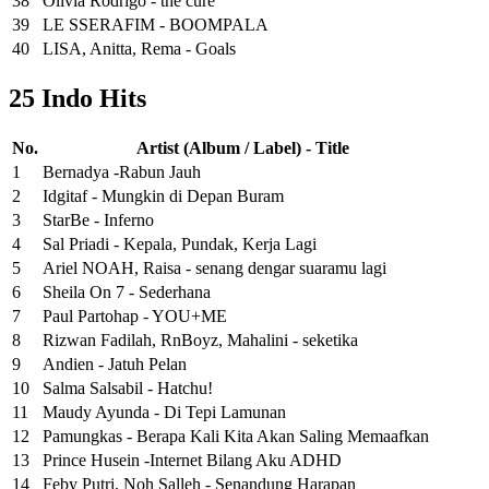
38
Olivia Rodrigo - the cure
39
LE SSERAFIM - BOOMPALA
40
LISA, Anitta, Rema - Goals
25 Indo Hits
No.
Artist (Album / Label) - Title
1
Bernadya -Rabun Jauh
2
Idgitaf - Mungkin di Depan Buram
3
StarBe - Inferno
4
Sal Priadi - Kepala, Pundak, Kerja Lagi
5
Ariel NOAH, Raisa - senang dengar suaramu lagi
6
Sheila On 7 - Sederhana
7
Paul Partohap - YOU+ME
8
Rizwan Fadilah, RnBoyz, Mahalini - seketika
9
Andien - Jatuh Pelan
10
Salma Salsabil - Hatchu!
11
Maudy Ayunda - Di Tepi Lamunan
12
Pamungkas - Berapa Kali Kita Akan Saling Memaafkan
13
Prince Husein -Internet Bilang Aku ADHD
14
Feby Putri, Noh Salleh - Senandung Harapan