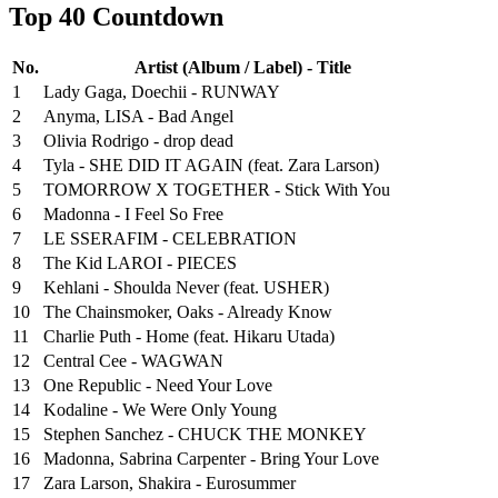
Top 40 Countdown
No.
Artist (Album / Label) - Title
1
Lady Gaga, Doechii - RUNWAY
2
Anyma, LISA - Bad Angel
3
Olivia Rodrigo - drop dead
4
Tyla - SHE DID IT AGAIN (feat. Zara Larson)
5
TOMORROW X TOGETHER - Stick With You
6
Madonna - I Feel So Free
7
LE SSERAFIM - CELEBRATION
8
The Kid LAROI - PIECES
9
Kehlani - Shoulda Never (feat. USHER)
10
The Chainsmoker, Oaks - Already Know
11
Charlie Puth - Home (feat. Hikaru Utada)
12
Central Cee - WAGWAN
13
One Republic - Need Your Love
14
Kodaline - We Were Only Young
15
Stephen Sanchez - CHUCK THE MONKEY
16
Madonna, Sabrina Carpenter - Bring Your Love
17
Zara Larson, Shakira - Eurosummer