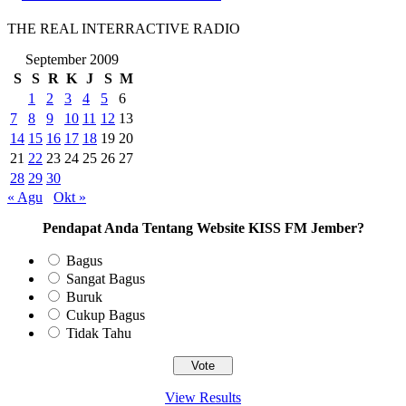
THE REAL INTERRACTIVE RADIO
September 2009
S
S
R
K
J
S
M
1
2
3
4
5
6
7
8
9
10
11
12
13
14
15
16
17
18
19
20
21
22
23
24
25
26
27
28
29
30
« Agu
Okt »
Pendapat Anda Tentang Website KISS FM Jember?
Bagus
Sangat Bagus
Buruk
Cukup Bagus
Tidak Tahu
View Results