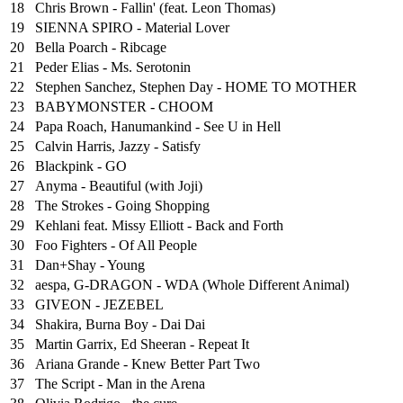
18
Chris Brown - Fallin' (feat. Leon Thomas)
19
SIENNA SPIRO - Material Lover
20
Bella Poarch - Ribcage
21
Peder Elias - Ms. Serotonin
22
Stephen Sanchez, Stephen Day - HOME TO MOTHER
23
BABYMONSTER - CHOOM
24
Papa Roach, Hanumankind - See U in Hell
25
⁠Calvin Harris, Jazzy - Satisfy
26
Blackpink - GO
27
Anyma - Beautiful (with Joji)
28
The Strokes - Going Shopping
29
Kehlani feat. Missy Elliott - Back and Forth
30
Foo Fighters - Of All People
31
Dan+Shay - Young
32
aespa, G-DRAGON - WDA (Whole Different Animal)
33
GIVEON - JEZEBEL
34
Shakira, Burna Boy - Dai Dai
35
Martin Garrix, Ed Sheeran - Repeat It
36
Ariana Grande - Knew Better Part Two
37
The Script - Man in the Arena