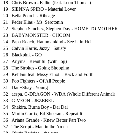
18
Chris Brown - Fallin' (feat. Leon Thomas)
19
SIENNA SPIRO - Material Lover
20
Bella Poarch - Ribcage
21
Peder Elias - Ms. Serotonin
22
Stephen Sanchez, Stephen Day - HOME TO MOTHER
23
BABYMONSTER - CHOOM
24
Papa Roach, Hanumankind - See U in Hell
25
⁠Calvin Harris, Jazzy - Satisfy
26
Blackpink - GO
27
Anyma - Beautiful (with Joji)
28
The Strokes - Going Shopping
29
Kehlani feat. Missy Elliott - Back and Forth
30
Foo Fighters - Of All People
31
Dan+Shay - Young
32
aespa, G-DRAGON - WDA (Whole Different Animal)
33
GIVEON - JEZEBEL
34
Shakira, Burna Boy - Dai Dai
35
Martin Garrix, Ed Sheeran - Repeat It
36
Ariana Grande - Knew Better Part Two
37
The Script - Man in the Arena