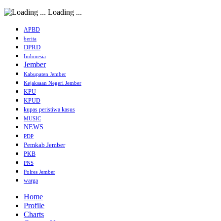
Loading ...
APBD
berita
DPRD
Indonesia
Jember
Kabupaten Jember
Kejaksaan Negeri Jember
KPU
KPUD
kupas peristiwa kasus
MUSIC
NEWS
PDP
Pemkab Jember
PKB
PNS
Polres Jember
warga
Home
Profile
Charts