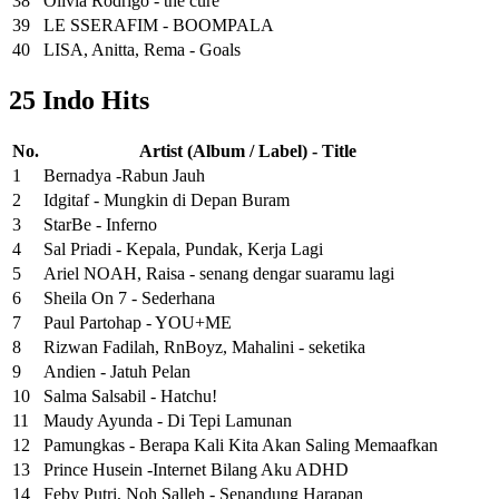
38
Olivia Rodrigo - the cure
39
LE SSERAFIM - BOOMPALA
40
LISA, Anitta, Rema - Goals
25 Indo Hits
No.
Artist (Album / Label) - Title
1
Bernadya -Rabun Jauh
2
Idgitaf - Mungkin di Depan Buram
3
StarBe - Inferno
4
Sal Priadi - Kepala, Pundak, Kerja Lagi
5
Ariel NOAH, Raisa - senang dengar suaramu lagi
6
Sheila On 7 - Sederhana
7
Paul Partohap - YOU+ME
8
Rizwan Fadilah, RnBoyz, Mahalini - seketika
9
Andien - Jatuh Pelan
10
Salma Salsabil - Hatchu!
11
Maudy Ayunda - Di Tepi Lamunan
12
Pamungkas - Berapa Kali Kita Akan Saling Memaafkan
13
Prince Husein -Internet Bilang Aku ADHD
14
Feby Putri, Noh Salleh - Senandung Harapan