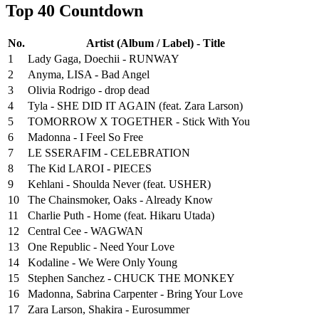
Top 40 Countdown
No.
Artist (Album / Label) - Title
1
Lady Gaga, Doechii - RUNWAY
2
Anyma, LISA - Bad Angel
3
Olivia Rodrigo - drop dead
4
Tyla - SHE DID IT AGAIN (feat. Zara Larson)
5
TOMORROW X TOGETHER - Stick With You
6
Madonna - I Feel So Free
7
LE SSERAFIM - CELEBRATION
8
The Kid LAROI - PIECES
9
Kehlani - Shoulda Never (feat. USHER)
10
The Chainsmoker, Oaks - Already Know
11
Charlie Puth - Home (feat. Hikaru Utada)
12
Central Cee - WAGWAN
13
One Republic - Need Your Love
14
Kodaline - We Were Only Young
15
Stephen Sanchez - CHUCK THE MONKEY
16
Madonna, Sabrina Carpenter - Bring Your Love
17
Zara Larson, Shakira - Eurosummer