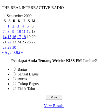
THE REAL INTERRACTIVE RADIO
September 2009
S
S
R
K
J
S
M
1
2
3
4
5
6
7
8
9
10
11
12
13
14
15
16
17
18
19
20
21
22
23
24
25
26
27
28
29
30
« Agu
Okt »
Pendapat Anda Tentang Website KISS FM Jember?
Bagus
Sangat Bagus
Buruk
Cukup Bagus
Tidak Tahu
View Results