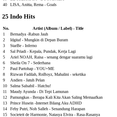
40
LISA, Anitta, Rema - Goals
25 Indo Hits
No.
Artist (Album / Label) - Title
1
Bernadya -Rabun Jauh
2
Idgitaf - Mungkin di Depan Buram
3
StarBe - Inferno
4
Sal Priadi - Kepala, Pundak, Kerja Lagi
5
Ariel NOAH, Raisa - senang dengar suaramu lagi
6
Sheila On 7 - Sederhana
7
Paul Partohap - YOU+ME
8
Rizwan Fadilah, RnBoyz, Mahalini - seketika
9
Andien - Jatuh Pelan
10
Salma Salsabil - Hatchu!
11
Maudy Ayunda - Di Tepi Lamunan
12
Pamungkas - Berapa Kali Kita Akan Saling Memaafkan
13
Prince Husein -Internet Bilang Aku ADHD
14
Feby Putri, Noh Salleh - Senandung Harapan
15
Societeit de Harmonie, Natasya Elvira - Rasa-Rasanya