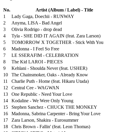
No.
Artist (Album / Label) - Title
1
Lady Gaga, Doechii - RUNWAY
2
Anyma, LISA - Bad Angel
3
Olivia Rodrigo - drop dead
4
Tyla - SHE DID IT AGAIN (feat. Zara Larson)
5
TOMORROW X TOGETHER - Stick With You
6
Madonna - I Feel So Free
7
LE SSERAFIM - CELEBRATION
8
The Kid LAROI - PIECES
9
Kehlani - Shoulda Never (feat. USHER)
10
The Chainsmoker, Oaks - Already Know
11
Charlie Puth - Home (feat. Hikaru Utada)
12
Central Cee - WAGWAN
13
One Republic - Need Your Love
14
Kodaline - We Were Only Young
15
Stephen Sanchez - CHUCK THE MONKEY
16
Madonna, Sabrina Carpenter - Bring Your Love
17
Zara Larson, Shakira - Eurosummer
18
Chris Brown - Fallin' (feat. Leon Thomas)