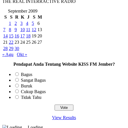
THE REAL INTERRACTIVE RADIO
September 2009
S
S
R
K
J
S
M
1
2
3
4
5
6
7
8
9
10
11
12
13
14
15
16
17
18
19
20
21
22
23
24
25
26
27
28
29
30
« Agu
Okt »
Pendapat Anda Tentang Website KISS FM Jember?
Bagus
Sangat Bagus
Buruk
Cukup Bagus
Tidak Tahu
View Results
Loading ...