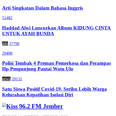
Arti Singkatan Dalam Bahasa Inggris
51482
Haddad Alwi Luncurkan Album KIDUNG CINTA
UNTUK AYAH BUNDA
adv
37790
29498
Polisi Tembak 4 Preman Pemerkosa dan Perampas
Hp Pengunjung Pantai Watu Ulo
news
29132
Satu Siswa Positif Covid-19, Seribu Lebih Warga
Kelurahan Kepatihan Isolasi Diri