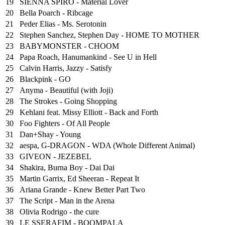
19
SIENNA SPIRO - Material Lover
20
Bella Poarch - Ribcage
21
Peder Elias - Ms. Serotonin
22
Stephen Sanchez, Stephen Day - HOME TO MOTHER
23
BABYMONSTER - CHOOM
24
Papa Roach, Hanumankind - See U in Hell
25
⁠Calvin Harris, Jazzy - Satisfy
26
Blackpink - GO
27
Anyma - Beautiful (with Joji)
28
The Strokes - Going Shopping
29
Kehlani feat. Missy Elliott - Back and Forth
30
Foo Fighters - Of All People
31
Dan+Shay - Young
32
aespa, G-DRAGON - WDA (Whole Different Animal)
33
GIVEON - JEZEBEL
34
Shakira, Burna Boy - Dai Dai
35
Martin Garrix, Ed Sheeran - Repeat It
36
Ariana Grande - Knew Better Part Two
37
The Script - Man in the Arena
38
Olivia Rodrigo - the cure
39
LE SSERAFIM - BOOMPALA