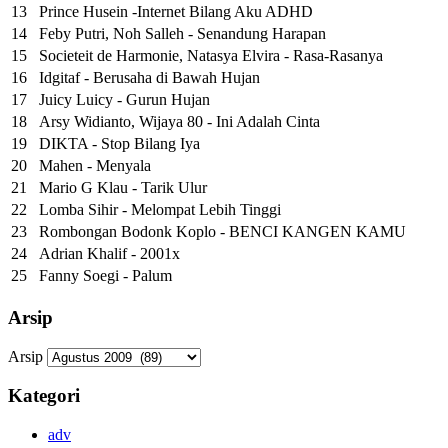
13
Prince Husein -Internet Bilang Aku ADHD
14
Feby Putri, Noh Salleh - Senandung Harapan
15
Societeit de Harmonie, Natasya Elvira - Rasa-Rasanya
16
Idgitaf - Berusaha di Bawah Hujan
17
Juicy Luicy - Gurun Hujan
18
Arsy Widianto, Wijaya 80 - Ini Adalah Cinta
19
DIKTA - Stop Bilang Iya
20
Mahen - Menyala
21
Mario G Klau - Tarik Ulur
22
Lomba Sihir - Melompat Lebih Tinggi
23
Rombongan Bodonk Koplo - BENCI KANGEN KAMU
24
Adrian Khalif - 2001x
25
Fanny Soegi - Palum
Arsip
Arsip
Kategori
adv