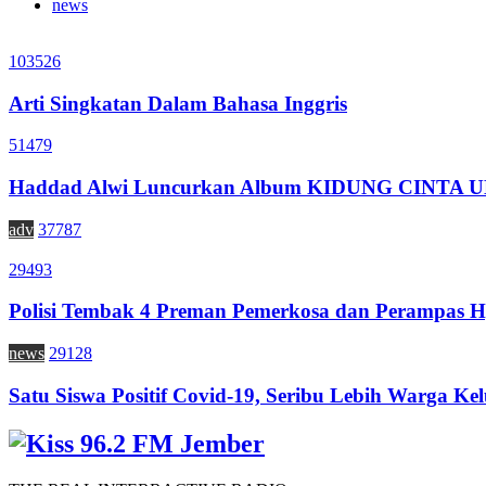
news
103526
Arti Singkatan Dalam Bahasa Inggris
51479
Haddad Alwi Luncurkan Album KIDUNG CINTA
adv
37787
29493
Polisi Tembak 4 Preman Pemerkosa dan Perampas H
news
29128
Satu Siswa Positif Covid-19, Seribu Lebih Warga Kel