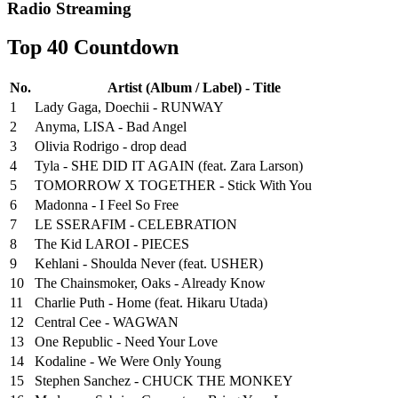
Radio Streaming
Top 40 Countdown
No.
Artist (Album / Label) - Title
1
Lady Gaga, Doechii - RUNWAY
2
Anyma, LISA - Bad Angel
3
Olivia Rodrigo - drop dead
4
Tyla - SHE DID IT AGAIN (feat. Zara Larson)
5
TOMORROW X TOGETHER - Stick With You
6
Madonna - I Feel So Free
7
LE SSERAFIM - CELEBRATION
8
The Kid LAROI - PIECES
9
Kehlani - Shoulda Never (feat. USHER)
10
The Chainsmoker, Oaks - Already Know
11
Charlie Puth - Home (feat. Hikaru Utada)
12
Central Cee - WAGWAN
13
One Republic - Need Your Love
14
Kodaline - We Were Only Young
15
Stephen Sanchez - CHUCK THE MONKEY