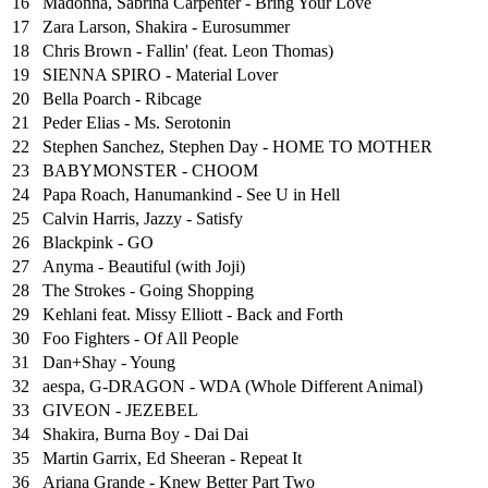
16
Madonna, Sabrina Carpenter - Bring Your Love
17
Zara Larson, Shakira - Eurosummer
18
Chris Brown - Fallin' (feat. Leon Thomas)
19
SIENNA SPIRO - Material Lover
20
Bella Poarch - Ribcage
21
Peder Elias - Ms. Serotonin
22
Stephen Sanchez, Stephen Day - HOME TO MOTHER
23
BABYMONSTER - CHOOM
24
Papa Roach, Hanumankind - See U in Hell
25
⁠Calvin Harris, Jazzy - Satisfy
26
Blackpink - GO
27
Anyma - Beautiful (with Joji)
28
The Strokes - Going Shopping
29
Kehlani feat. Missy Elliott - Back and Forth
30
Foo Fighters - Of All People
31
Dan+Shay - Young
32
aespa, G-DRAGON - WDA (Whole Different Animal)
33
GIVEON - JEZEBEL
34
Shakira, Burna Boy - Dai Dai
35
Martin Garrix, Ed Sheeran - Repeat It
36
Ariana Grande - Knew Better Part Two