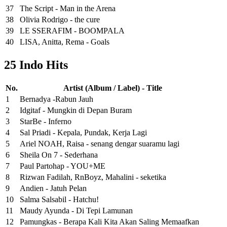
37
The Script - Man in the Arena
38
Olivia Rodrigo - the cure
39
LE SSERAFIM - BOOMPALA
40
LISA, Anitta, Rema - Goals
25 Indo Hits
No.
Artist (Album / Label) - Title
1
Bernadya -Rabun Jauh
2
Idgitaf - Mungkin di Depan Buram
3
StarBe - Inferno
4
Sal Priadi - Kepala, Pundak, Kerja Lagi
5
Ariel NOAH, Raisa - senang dengar suaramu lagi
6
Sheila On 7 - Sederhana
7
Paul Partohap - YOU+ME
8
Rizwan Fadilah, RnBoyz, Mahalini - seketika
9
Andien - Jatuh Pelan
10
Salma Salsabil - Hatchu!
11
Maudy Ayunda - Di Tepi Lamunan
12
Pamungkas - Berapa Kali Kita Akan Saling Memaafkan