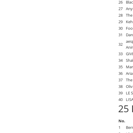
26
Bla
27
Anym
28
The
29
Kehl
30
Foo 
31
Dan
aes
32
Ani
33
GIV
34
Shak
35
Mart
36
Ari
37
The 
38
Oliv
39
LE 
40
LISA
25 
No.
1
Ber