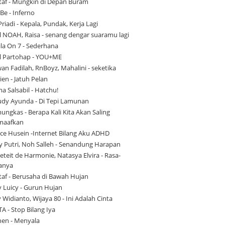
itaf - Mungkin di Depan Buram
Be - Inferno
Priadi - Kepala, Pundak, Kerja Lagi
l NOAH, Raisa - senang dengar suaramu lagi
la On 7 - Sederhana
l Partohap - YOU+ME
an Fadilah, RnBoyz, Mahalini - seketika
en - Jatuh Pelan
a Salsabil - Hatchu!
dy Ayunda - Di Tepi Lamunan
ngkas - Berapa Kali Kita Akan Saling
aafkan
nce Husein -Internet Bilang Aku ADHD
y Putri, Noh Salleh - Senandung Harapan
eteit de Harmonie, Natasya Elvira - Rasa-
anya
taf - Berusaha di Bawah Hujan
y Luicy - Gurun Hujan
 Widianto, Wijaya 80 - Ini Adalah Cinta
A - Stop Bilang Iya
en - Menyala