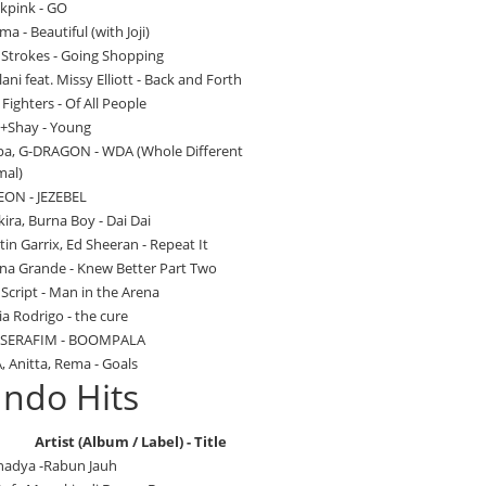
ckpink - GO
a - Beautiful (with Joji)
 Strokes - Going Shopping
ani feat. Missy Elliott - Back and Forth
Fighters - Of All People
+Shay - Young
pa, G-DRAGON - WDA (Whole Different
mal)
EON - JEZEBEL
ira, Burna Boy - Dai Dai
in Garrix, Ed Sheeran - Repeat It
ana Grande - Knew Better Part Two
Script - Man in the Arena
ia Rodrigo - the cure
SSERAFIM - BOOMPALA
, Anitta, Rema - Goals
Indo Hits
Artist (Album / Label) - Title
nadya -Rabun Jauh