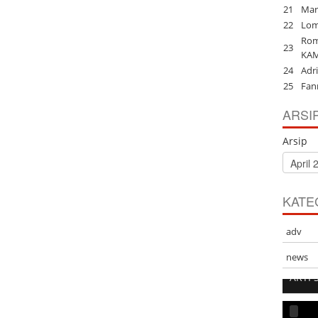
21
Mari
22
Lom
Rom
23
KA
24
Adri
25
Fan
ARSI
Arsip
KATE
adv
news
ARTI 