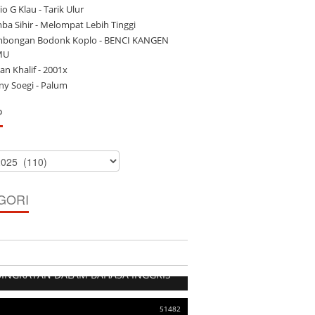
o G Klau - Tarik Ulur
ba Sihir - Melompat Lebih Tinggi
bongan Bodonk Koplo - BENCI KANGEN
MU
an Khalif - 2001x
ny Soegi - Palum
P
GORI
103528
SINGKATAN DALAM BAHASA INGGRIS
51482