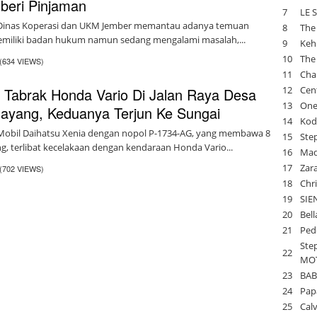
beri Pinjaman
7
LE 
Dinas Koperasi dan UKM Jember memantau adanya temuan
8
The
emiliki badan hukum namun sedang mengalami masalah,...
9
Kehl
10
The
(634 VIEWS)
11
Char
12
Cen
a Tabrak Honda Vario Di Jalan Raya Desa
13
One
Mayang, Keduanya Terjun Ke Sungai
14
Kod
Mobil Daihatsu Xenia dengan nopol P-1734-AG, yang membawa 8
15
Ste
 terlibat kecelakaan dengan kendaraan Honda Vario...
16
Mad
17
Zar
(702 VIEWS)
18
Chri
19
SIE
20
Bell
21
Pede
Ste
22
MO
23
BAB
24
Pap
25
⁠Cal