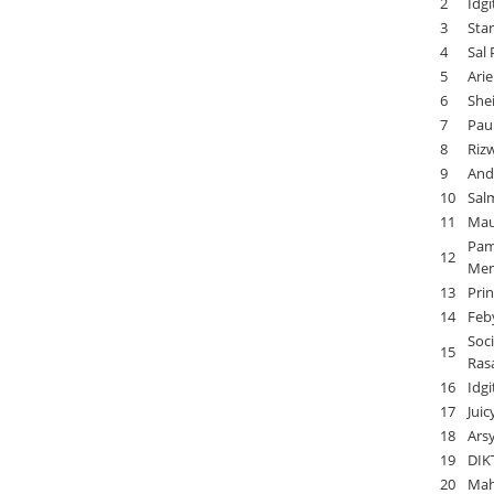
2
Idg
3
Star
4
Sal 
5
Arie
6
Shei
7
Pau
8
Rizw
9
Andi
10
Salm
11
Mau
Pamu
12
Mem
13
Pri
14
Feb
Soci
15
Ras
16
Idgi
17
Juic
18
Arsy
19
DIKT
20
Mah