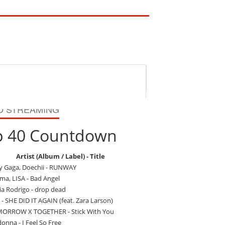
O STREAMING
p 40 Countdown
Artist (Album / Label) - Title
y Gaga, Doechii - RUNWAY
ma, LISA - Bad Angel
ia Rodrigo - drop dead
 - SHE DID IT AGAIN (feat. Zara Larson)
ORROW X TOGETHER - Stick With You
nna - I Feel So Free