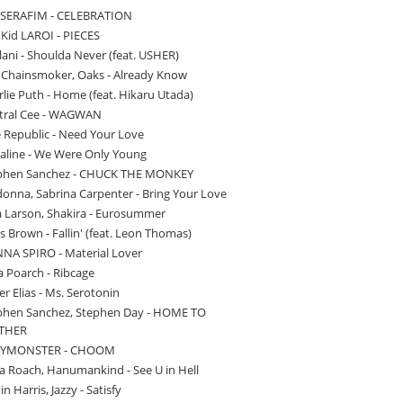
SSERAFIM - CELEBRATION
 Kid LAROI - PIECES
ani - Shoulda Never (feat. USHER)
 Chainsmoker, Oaks - Already Know
lie Puth - Home (feat. Hikaru Utada)
tral Cee - WAGWAN
 Republic - Need Your Love
aline - We Were Only Young
phen Sanchez - CHUCK THE MONKEY
onna, Sabrina Carpenter - Bring Your Love
a Larson, Shakira - Eurosummer
s Brown - Fallin' (feat. Leon Thomas)
NNA SPIRO - Material Lover
a Poarch - Ribcage
r Elias - Ms. Serotonin
phen Sanchez, Stephen Day - HOME TO
THER
YMONSTER - CHOOM
a Roach, Hanumankind - See U in Hell
vin Harris, Jazzy - Satisfy