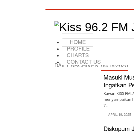
HOME
PROFILE
CHARTS
CONTACT US
DAILY ARCHIVES:
04/19/2025
Masuki Mu
Ingatkan P
Kawan KISS FM, A
menyampaikan ha
7...
APRIL 19, 2025
Diskopum J