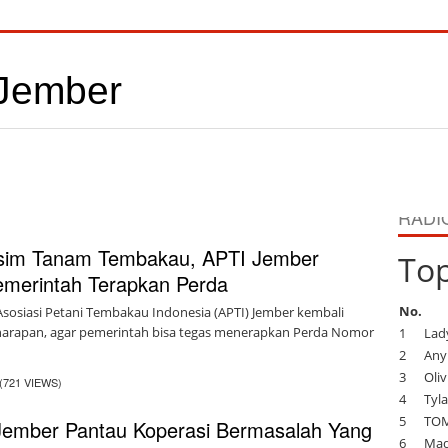
RADI
sim Tanam Tembakau, APTI Jember
To
emerintah Terapkan Perda
No.
sosiasi Petani Tembakau Indonesia (APTI) Jember kembali
rapan, agar pemerintah bisa tegas menerapkan Perda Nomor
1
Lad
2
Any
3
Oliv
(721 VIEWS)
4
Tyla
5
TOM
ember Pantau Koperasi Bermasalah Yang
6
Mado