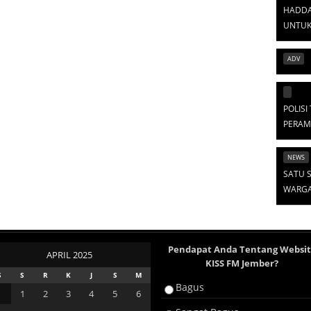
HADDA
UNTUK
ADV
POLIS
PERAM
NEWS
SATU S
WARGA 
Pendapat Anda Tentang Websi
APRIL 2025
KISS FM Jember?
S
S
R
K
J
S
M
Bagus
1
2
3
4
5
6