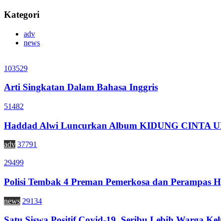
Kategori
adv
news
103529
Arti Singkatan Dalam Bahasa Inggris
51482
Haddad Alwi Luncurkan Album KIDUNG CINTA
adv
37791
29499
Polisi Tembak 4 Preman Pemerkosa dan Perampas H
news
29134
Satu Siswa Positif Covid-19, Seribu Lebih Warga Kel