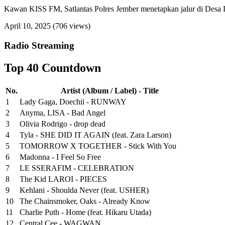
Kawan KISS FM, Satlantas Polres Jember menetapkan jalur di Desa Lan
April 10, 2025
(706 views)
Radio Streaming
Top 40 Countdown
No.
Artist (Album / Label) - Title
1
Lady Gaga, Doechii - RUNWAY
2
Anyma, LISA - Bad Angel
3
Olivia Rodrigo - drop dead
4
Tyla - SHE DID IT AGAIN (feat. Zara Larson)
5
TOMORROW X TOGETHER - Stick With You
6
Madonna - I Feel So Free
7
LE SSERAFIM - CELEBRATION
8
The Kid LAROI - PIECES
9
Kehlani - Shoulda Never (feat. USHER)
10
The Chainsmoker, Oaks - Already Know
11
Charlie Puth - Home (feat. Hikaru Utada)
12
Central Cee - WAGWAN