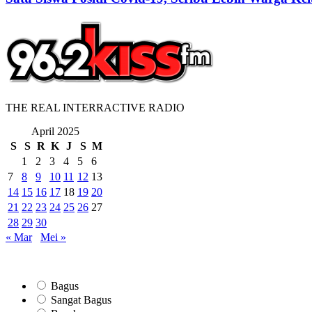
THE REAL INTERRACTIVE RADIO
April 2025
S
S
R
K
J
S
M
1
2
3
4
5
6
7
8
9
10
11
12
13
14
15
16
17
18
19
20
21
22
23
24
25
26
27
28
29
30
« Mar
Mei »
Bagus
Sangat Bagus