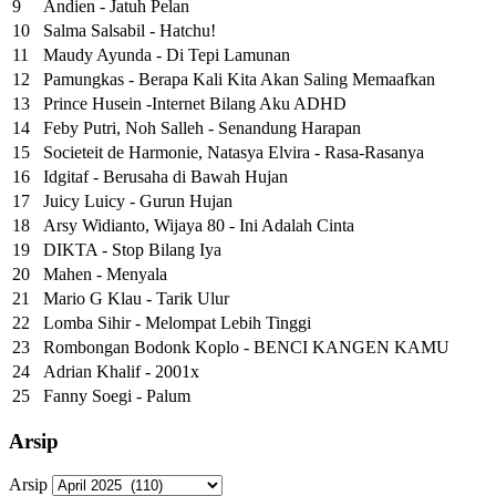
9
Andien - Jatuh Pelan
10
Salma Salsabil - Hatchu!
11
Maudy Ayunda - Di Tepi Lamunan
12
Pamungkas - Berapa Kali Kita Akan Saling Memaafkan
13
Prince Husein -Internet Bilang Aku ADHD
14
Feby Putri, Noh Salleh - Senandung Harapan
15
Societeit de Harmonie, Natasya Elvira - Rasa-Rasanya
16
Idgitaf - Berusaha di Bawah Hujan
17
Juicy Luicy - Gurun Hujan
18
Arsy Widianto, Wijaya 80 - Ini Adalah Cinta
19
DIKTA - Stop Bilang Iya
20
Mahen - Menyala
21
Mario G Klau - Tarik Ulur
22
Lomba Sihir - Melompat Lebih Tinggi
23
Rombongan Bodonk Koplo - BENCI KANGEN KAMU
24
Adrian Khalif - 2001x
25
Fanny Soegi - Palum
Arsip
Arsip