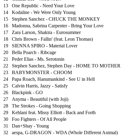
13
One Republic - Need Your Love
14
Kodaline - We Were Only Young
15
Stephen Sanchez - CHUCK THE MONKEY
16
Madonna, Sabrina Carpenter - Bring Your Love
17
Zara Larson, Shakira - Eurosummer
18
Chris Brown - Fallin' (feat. Leon Thomas)
19
SIENNA SPIRO - Material Lover
20
Bella Poarch - Ribcage
21
Peder Elias - Ms. Serotonin
22
Stephen Sanchez, Stephen Day - HOME TO MOTHER
23
BABYMONSTER - CHOOM
24
Papa Roach, Hanumankind - See U in Hell
25
⁠Calvin Harris, Jazzy - Satisfy
26
Blackpink - GO
27
Anyma - Beautiful (with Joji)
28
The Strokes - Going Shopping
29
Kehlani feat. Missy Elliott - Back and Forth
30
Foo Fighters - Of All People
31
Dan+Shay - Young
32
aespa, G-DRAGON - WDA (Whole Different Animal)