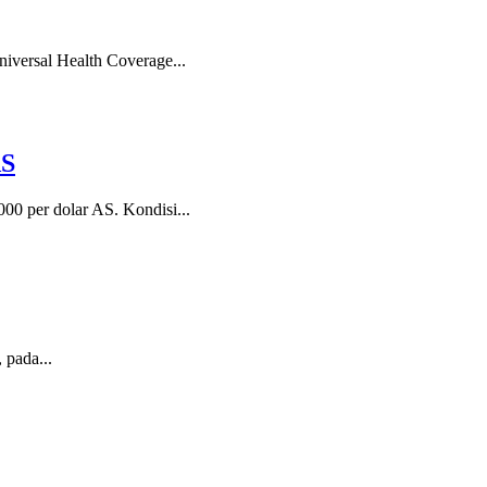
versal Health Coverage...
AS
0 per dolar AS. Kondisi...
 pada...