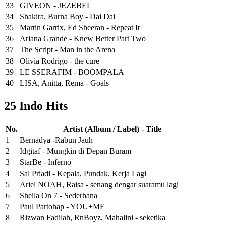
33
GIVEON - JEZEBEL
34
Shakira, Burna Boy - Dai Dai
35
Martin Garrix, Ed Sheeran - Repeat It
36
Ariana Grande - Knew Better Part Two
37
The Script - Man in the Arena
38
Olivia Rodrigo - the cure
39
LE SSERAFIM - BOOMPALA
40
LISA, Anitta, Rema - Goals
25 Indo Hits
No.
Artist (Album / Label) - Title
1
Bernadya -Rabun Jauh
2
Idgitaf - Mungkin di Depan Buram
3
StarBe - Inferno
4
Sal Priadi - Kepala, Pundak, Kerja Lagi
5
Ariel NOAH, Raisa - senang dengar suaramu lagi
6
Sheila On 7 - Sederhana
7
Paul Partohap - YOU+ME
8
Rizwan Fadilah, RnBoyz, Mahalini - seketika