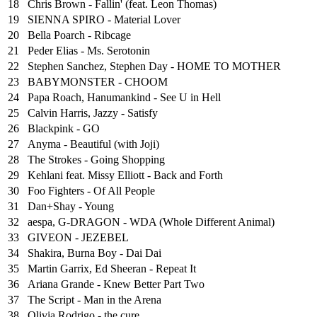
18
Chris Brown - Fallin' (feat. Leon Thomas)
19
SIENNA SPIRO - Material Lover
20
Bella Poarch - Ribcage
21
Peder Elias - Ms. Serotonin
22
Stephen Sanchez, Stephen Day - HOME TO MOTHER
23
BABYMONSTER - CHOOM
24
Papa Roach, Hanumankind - See U in Hell
25
⁠Calvin Harris, Jazzy - Satisfy
26
Blackpink - GO
27
Anyma - Beautiful (with Joji)
28
The Strokes - Going Shopping
29
Kehlani feat. Missy Elliott - Back and Forth
30
Foo Fighters - Of All People
31
Dan+Shay - Young
32
aespa, G-DRAGON - WDA (Whole Different Animal)
33
GIVEON - JEZEBEL
34
Shakira, Burna Boy - Dai Dai
35
Martin Garrix, Ed Sheeran - Repeat It
36
Ariana Grande - Knew Better Part Two
37
The Script - Man in the Arena
38
Olivia Rodrigo - the cure