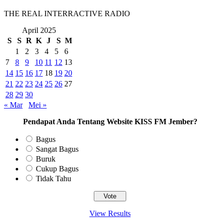
THE REAL INTERRACTIVE RADIO
April 2025
S
S
R
K
J
S
M
1
2
3
4
5
6
7
8
9
10
11
12
13
14
15
16
17
18
19
20
21
22
23
24
25
26
27
28
29
30
« Mar
Mei »
Pendapat Anda Tentang Website KISS FM Jember?
Bagus
Sangat Bagus
Buruk
Cukup Bagus
Tidak Tahu
View Results