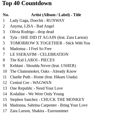
Top 40 Countdown
No.
Artist (Album / Label) - Title
1
Lady Gaga, Doechii - RUNWAY
2
Anyma, LISA - Bad Angel
3
Olivia Rodrigo - drop dead
4
Tyla - SHE DID IT AGAIN (feat. Zara Larson)
5
TOMORROW X TOGETHER - Stick With You
6
Madonna - I Feel So Free
7
LE SSERAFIM - CELEBRATION
8
The Kid LAROI - PIECES
9
Kehlani - Shoulda Never (feat. USHER)
10
The Chainsmoker, Oaks - Already Know
11
Charlie Puth - Home (feat. Hikaru Utada)
12
Central Cee - WAGWAN
13
One Republic - Need Your Love
14
Kodaline - We Were Only Young
15
Stephen Sanchez - CHUCK THE MONKEY
16
Madonna, Sabrina Carpenter - Bring Your Love
17
Zara Larson, Shakira - Eurosummer