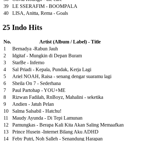
39
LE SSERAFIM - BOOMPALA
40
LISA, Anitta, Rema - Goals
25 Indo Hits
No.
Artist (Album / Label) - Title
1
Bernadya -Rabun Jauh
2
Idgitaf - Mungkin di Depan Buram
3
StarBe - Inferno
4
Sal Priadi - Kepala, Pundak, Kerja Lagi
5
Ariel NOAH, Raisa - senang dengar suaramu lagi
6
Sheila On 7 - Sederhana
7
Paul Partohap - YOU+ME
8
Rizwan Fadilah, RnBoyz, Mahalini - seketika
9
Andien - Jatuh Pelan
10
Salma Salsabil - Hatchu!
11
Maudy Ayunda - Di Tepi Lamunan
12
Pamungkas - Berapa Kali Kita Akan Saling Memaafkan
13
Prince Husein -Internet Bilang Aku ADHD
14
Feby Putri, Noh Salleh - Senandung Harapan