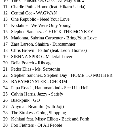
10
The Chainsmoker, Oaks - Already Know
11
Charlie Puth - Home (feat. Hikaru Utada)
12
Central Cee - WAGWAN
13
One Republic - Need Your Love
14
Kodaline - We Were Only Young
15
Stephen Sanchez - CHUCK THE MONKEY
16
Madonna, Sabrina Carpenter - Bring Your Love
17
Zara Larson, Shakira - Eurosummer
18
Chris Brown - Fallin' (feat. Leon Thomas)
19
SIENNA SPIRO - Material Lover
20
Bella Poarch - Ribcage
21
Peder Elias - Ms. Serotonin
22
Stephen Sanchez, Stephen Day - HOME TO MOTHER
23
BABYMONSTER - CHOOM
24
Papa Roach, Hanumankind - See U in Hell
25
⁠Calvin Harris, Jazzy - Satisfy
26
Blackpink - GO
27
Anyma - Beautiful (with Joji)
28
The Strokes - Going Shopping
29
Kehlani feat. Missy Elliott - Back and Forth
30
Foo Fighters - Of All People