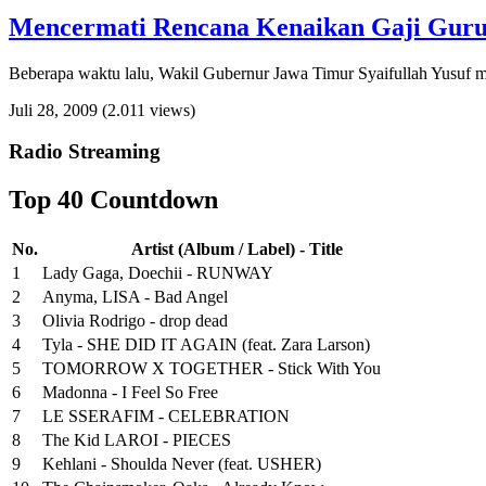
Mencermati Rencana Kenaikan Gaji Guru
Beberapa waktu lalu, Wakil Gubernur Jawa Timur Syaifullah Yusuf m
Juli 28, 2009
(2.011 views)
Radio Streaming
Top 40 Countdown
No.
Artist (Album / Label) - Title
1
Lady Gaga, Doechii - RUNWAY
2
Anyma, LISA - Bad Angel
3
Olivia Rodrigo - drop dead
4
Tyla - SHE DID IT AGAIN (feat. Zara Larson)
5
TOMORROW X TOGETHER - Stick With You
6
Madonna - I Feel So Free
7
LE SSERAFIM - CELEBRATION
8
The Kid LAROI - PIECES
9
Kehlani - Shoulda Never (feat. USHER)