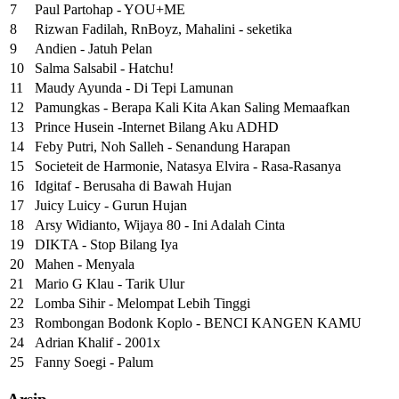
7
Paul Partohap - YOU+ME
8
Rizwan Fadilah, RnBoyz, Mahalini - seketika
9
Andien - Jatuh Pelan
10
Salma Salsabil - Hatchu!
11
Maudy Ayunda - Di Tepi Lamunan
12
Pamungkas - Berapa Kali Kita Akan Saling Memaafkan
13
Prince Husein -Internet Bilang Aku ADHD
14
Feby Putri, Noh Salleh - Senandung Harapan
15
Societeit de Harmonie, Natasya Elvira - Rasa-Rasanya
16
Idgitaf - Berusaha di Bawah Hujan
17
Juicy Luicy - Gurun Hujan
18
Arsy Widianto, Wijaya 80 - Ini Adalah Cinta
19
DIKTA - Stop Bilang Iya
20
Mahen - Menyala
21
Mario G Klau - Tarik Ulur
22
Lomba Sihir - Melompat Lebih Tinggi
23
Rombongan Bodonk Koplo - BENCI KANGEN KAMU
24
Adrian Khalif - 2001x
25
Fanny Soegi - Palum