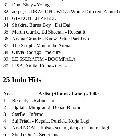
31
Dan+Shay - Young
32
aespa, G-DRAGON - WDA (Whole Different Animal)
33
GIVEON - JEZEBEL
34
Shakira, Burna Boy - Dai Dai
35
Martin Garrix, Ed Sheeran - Repeat It
36
Ariana Grande - Knew Better Part Two
37
The Script - Man in the Arena
38
Olivia Rodrigo - the cure
39
LE SSERAFIM - BOOMPALA
40
LISA, Anitta, Rema - Goals
25 Indo Hits
No.
Artist (Album / Label) - Title
1
Bernadya -Rabun Jauh
2
Idgitaf - Mungkin di Depan Buram
3
StarBe - Inferno
4
Sal Priadi - Kepala, Pundak, Kerja Lagi
5
Ariel NOAH, Raisa - senang dengar suaramu lagi
6
Sheila On 7 - Sederhana