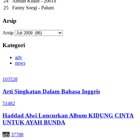
24
Adrian Khalif - 2001x
25
Fanny Soegi - Palum
Arsip
Arsip
Kategori
adv
news
103528
Arti Singkatan Dalam Bahasa Inggris
51482
Haddad Alwi Luncurkan Album KIDUNG CINTA
UNTUK AYAH BUNDA
adv
37788