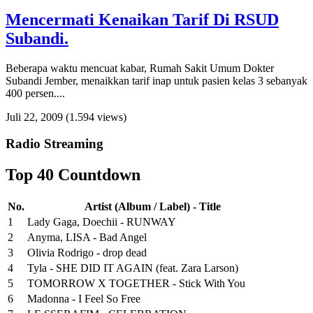
Mencermati Kenaikan Tarif Di RSUD
Subandi.
Beberapa waktu mencuat kabar, Rumah Sakit Umum Dokter
Subandi Jember, menaikkan tarif inap untuk pasien kelas 3 sebanyak
400 persen....
Juli 22, 2009
(1.594 views)
Radio Streaming
Top 40 Countdown
No.
Artist (Album / Label) - Title
1
Lady Gaga, Doechii - RUNWAY
2
Anyma, LISA - Bad Angel
3
Olivia Rodrigo - drop dead
4
Tyla - SHE DID IT AGAIN (feat. Zara Larson)
5
TOMORROW X TOGETHER - Stick With You
6
Madonna - I Feel So Free