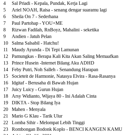
4
Sal Priadi - Kepala, Pundak, Kerja Lagi
5
Ariel NOAH, Raisa - senang dengar suaramu lagi
6
Sheila On 7 - Sederhana
7
Paul Partohap - YOU+ME
8
Rizwan Fadilah, RnBoyz, Mahalini - seketika
9
Andien - Jatuh Pelan
10
Salma Salsabil - Hatchu!
11
Maudy Ayunda - Di Tepi Lamunan
12
Pamungkas - Berapa Kali Kita Akan Saling Memaafkan
13
Prince Husein -Internet Bilang Aku ADHD
14
Feby Putri, Noh Salleh - Senandung Harapan
15
Societeit de Harmonie, Natasya Elvira - Rasa-Rasanya
16
Idgitaf - Berusaha di Bawah Hujan
17
Juicy Luicy - Gurun Hujan
18
Arsy Widianto, Wijaya 80 - Ini Adalah Cinta
19
DIKTA - Stop Bilang Iya
20
Mahen - Menyala
21
Mario G Klau - Tarik Ulur
22
Lomba Sihir - Melompat Lebih Tinggi
23
Rombongan Bodonk Koplo - BENCI KANGEN KAMU