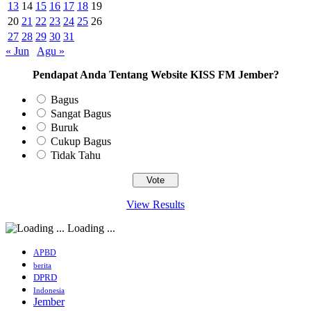
13
14
15
16
17
18
19
20
21
22
23
24
25
26
27
28
29
30
31
« Jun
Agu »
Pendapat Anda Tentang Website KISS FM Jember?
Bagus
Sangat Bagus
Buruk
Cukup Bagus
Tidak Tahu
View Results
Loading ...
APBD
berita
DPRD
Indonesia
Jember