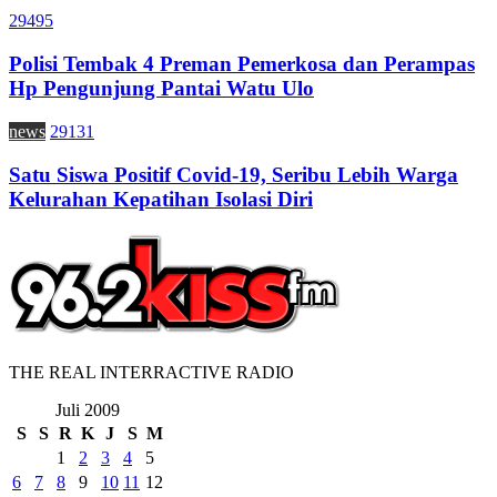
29495
Polisi Tembak 4 Preman Pemerkosa dan Perampas
Hp Pengunjung Pantai Watu Ulo
news
29131
Satu Siswa Positif Covid-19, Seribu Lebih Warga
Kelurahan Kepatihan Isolasi Diri
THE REAL INTERRACTIVE RADIO
Juli 2009
S
S
R
K
J
S
M
1
2
3
4
5
6
7
8
9
10
11
12