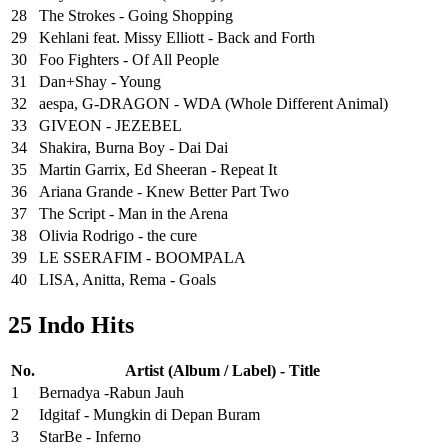
28
The Strokes - Going Shopping
29
Kehlani feat. Missy Elliott - Back and Forth
30
Foo Fighters - Of All People
31
Dan+Shay - Young
32
aespa, G-DRAGON - WDA (Whole Different Animal)
33
GIVEON - JEZEBEL
34
Shakira, Burna Boy - Dai Dai
35
Martin Garrix, Ed Sheeran - Repeat It
36
Ariana Grande - Knew Better Part Two
37
The Script - Man in the Arena
38
Olivia Rodrigo - the cure
39
LE SSERAFIM - BOOMPALA
40
LISA, Anitta, Rema - Goals
25 Indo Hits
No.
Artist (Album / Label) - Title
1
Bernadya -Rabun Jauh
2
Idgitaf - Mungkin di Depan Buram
3
StarBe - Inferno