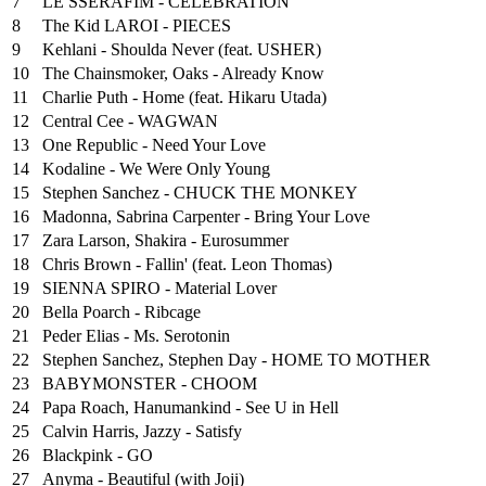
7
LE SSERAFIM - CELEBRATION
8
The Kid LAROI - PIECES
9
Kehlani - Shoulda Never (feat. USHER)
10
The Chainsmoker, Oaks - Already Know
11
Charlie Puth - Home (feat. Hikaru Utada)
12
Central Cee - WAGWAN
13
One Republic - Need Your Love
14
Kodaline - We Were Only Young
15
Stephen Sanchez - CHUCK THE MONKEY
16
Madonna, Sabrina Carpenter - Bring Your Love
17
Zara Larson, Shakira - Eurosummer
18
Chris Brown - Fallin' (feat. Leon Thomas)
19
SIENNA SPIRO - Material Lover
20
Bella Poarch - Ribcage
21
Peder Elias - Ms. Serotonin
22
Stephen Sanchez, Stephen Day - HOME TO MOTHER
23
BABYMONSTER - CHOOM
24
Papa Roach, Hanumankind - See U in Hell
25
⁠Calvin Harris, Jazzy - Satisfy
26
Blackpink - GO
27
Anyma - Beautiful (with Joji)