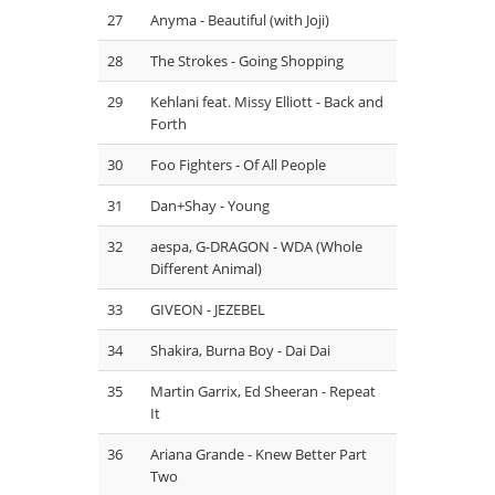
27
Anyma - Beautiful (with Joji)
28
The Strokes - Going Shopping
29
Kehlani feat. Missy Elliott - Back and
Forth
30
Foo Fighters - Of All People
31
Dan+Shay - Young
32
aespa, G-DRAGON - WDA (Whole
Different Animal)
33
GIVEON - JEZEBEL
34
Shakira, Burna Boy - Dai Dai
35
Martin Garrix, Ed Sheeran - Repeat
It
36
Ariana Grande - Knew Better Part
Two