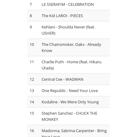
7
LE SSERAFIM - CELEBRATION
8
The Kid LAROI - PIECES
9
Kehlani - Shoulda Never (feat.
USHER)
10
The Chainsmoker, Oaks - Already
Know
11
Charlie Puth - Home (feat. Hikaru
Utada)
12
Central Cee - WAGWAN
13
One Republic - Need Your Love
14
Kodaline - We Were Only Young
15
Stephen Sanchez - CHUCK THE
MONKEY
16
Madonna, Sabrina Carpenter - Bring
Your Love