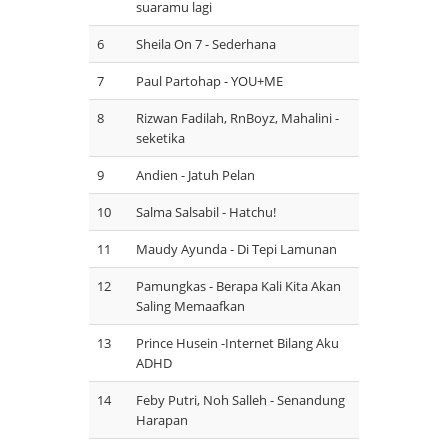
suaramu lagi
6
Sheila On 7 - Sederhana
7
Paul Partohap - YOU+ME
8
Rizwan Fadilah, RnBoyz, Mahalini -
seketika
9
Andien - Jatuh Pelan
10
Salma Salsabil - Hatchu!
11
Maudy Ayunda - Di Tepi Lamunan
12
Pamungkas - Berapa Kali Kita Akan
Saling Memaafkan
13
Prince Husein -Internet Bilang Aku
ADHD
14
Feby Putri, Noh Salleh - Senandung
Harapan