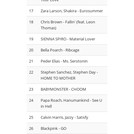
17
Zara Larson, Shakira - Eurosummer
18
Chris Brown - Fallin' (feat. Leon
Thomas)
19
SIENNA SPIRO - Material Lover
20
Bella Poarch - Ribcage
21
Peder Elias - Ms. Serotonin
22
Stephen Sanchez, Stephen Day -
HOME TO MOTHER
23
BABYMONSTER - CHOOM
24
Papa Roach, Hanumankind - See U
in Hell
25
⁠Calvin Harris, Jazzy - Satisfy
26
Blackpink - GO