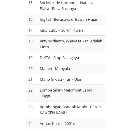
15
Societeit de Harmonie, Natasya
Elvira - Rasa-Rasanya
16
Idgitaf - Berusaha di Bawah Hujan
17
Juicy Luicy - Gurun Hujan
18
Arsy Widianto, Wijaya 80 - Ini Adalah
Cinta
19
DIKTA - Stop Bilang Iya
20
Mahen - Menyala
21
Mario G Klau - Tarik Ulur
22
Lomba Sihir - Melompat Lebih
Tinggi
23
Rombongan Bodonk Koplo - BENCI
KANGEN KAMU
24
Adrian Khalif - 2001x