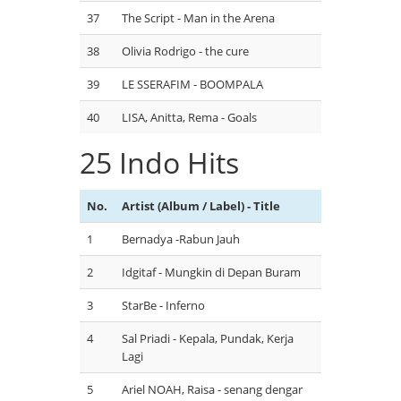
37
The Script - Man in the Arena
38
Olivia Rodrigo - the cure
39
LE SSERAFIM - BOOMPALA
40
LISA, Anitta, Rema - Goals
25 Indo Hits
No.
Artist (Album / Label) - Title
1
Bernadya -Rabun Jauh
2
Idgitaf - Mungkin di Depan Buram
3
StarBe - Inferno
4
Sal Priadi - Kepala, Pundak, Kerja
Lagi
5
Ariel NOAH, Raisa - senang dengar