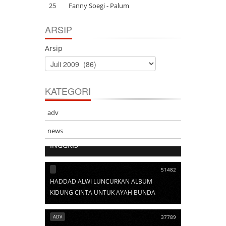
25
Fanny Soegi - Palum
ARSIP
Arsip
KATEGORI
adv
103528
news
ARTI SINGKATAN DALAM BAHASA
INGGRIS
51482
HADDAD ALWI LUNCURKAN ALBUM
KIDUNG CINTA UNTUK AYAH BUNDA
ADV
37789