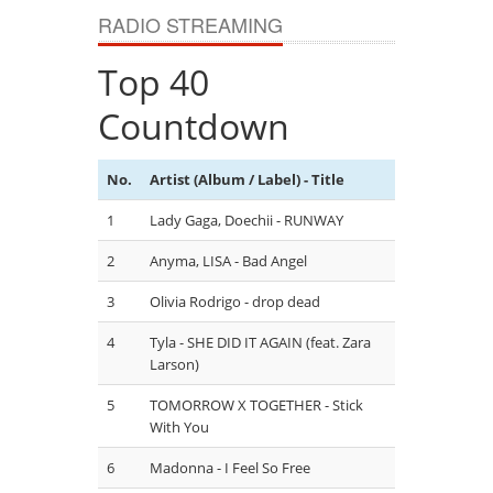
RADIO STREAMING
Top 40
Countdown
No.
Artist (Album / Label) - Title
1
Lady Gaga, Doechii - RUNWAY
2
Anyma, LISA - Bad Angel
3
Olivia Rodrigo - drop dead
4
Tyla - SHE DID IT AGAIN (feat. Zara
Larson)
5
TOMORROW X TOGETHER - Stick
With You
6
Madonna - I Feel So Free