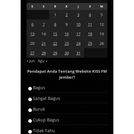
S
S
R
K
J
S
M
1
2
3
4
5
6
7
8
9
10
11
12
13
14
15
16
17
18
19
20
21
22
23
24
25
26
27
28
29
30
31
« Jun
Agu »
Pendapat Anda Tentang Website KISS FM
Jember?
Bagus
Sangat Bagus
Buruk
Cukup Bagus
Tidak Tahu