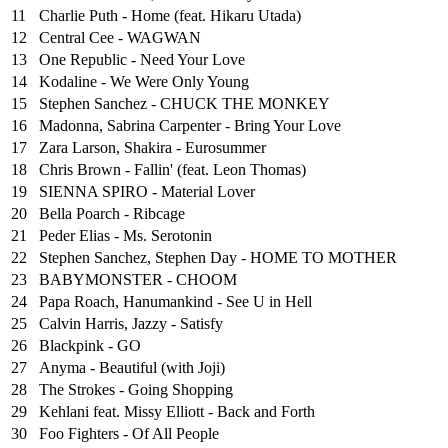
11
Charlie Puth - Home (feat. Hikaru Utada)
12
Central Cee - WAGWAN
13
One Republic - Need Your Love
14
Kodaline - We Were Only Young
15
Stephen Sanchez - CHUCK THE MONKEY
16
Madonna, Sabrina Carpenter - Bring Your Love
17
Zara Larson, Shakira - Eurosummer
18
Chris Brown - Fallin' (feat. Leon Thomas)
19
SIENNA SPIRO - Material Lover
20
Bella Poarch - Ribcage
21
Peder Elias - Ms. Serotonin
22
Stephen Sanchez, Stephen Day - HOME TO MOTHER
23
BABYMONSTER - CHOOM
24
Papa Roach, Hanumankind - See U in Hell
25
⁠Calvin Harris, Jazzy - Satisfy
26
Blackpink - GO
27
Anyma - Beautiful (with Joji)
28
The Strokes - Going Shopping
29
Kehlani feat. Missy Elliott - Back and Forth
30
Foo Fighters - Of All People