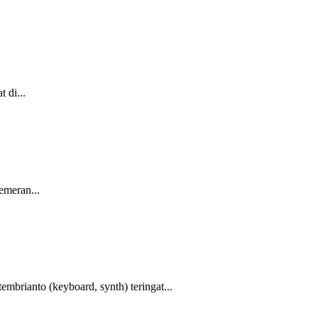
 di...
emeran...
rianto (keyboard, synth) teringat...