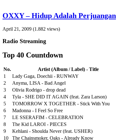
OXXY – Hidup Adalah Perjuangan
April 21, 2009
(1.882 views)
Radio Streaming
Top 40 Countdown
No.
Artist (Album / Label) - Title
1
Lady Gaga, Doechii - RUNWAY
2
Anyma, LISA - Bad Angel
3
Olivia Rodrigo - drop dead
4
Tyla - SHE DID IT AGAIN (feat. Zara Larson)
5
TOMORROW X TOGETHER - Stick With You
6
Madonna - I Feel So Free
7
LE SSERAFIM - CELEBRATION
8
The Kid LAROI - PIECES
9
Kehlani - Shoulda Never (feat. USHER)
10
The Chainsmoker, Oaks - Already Know