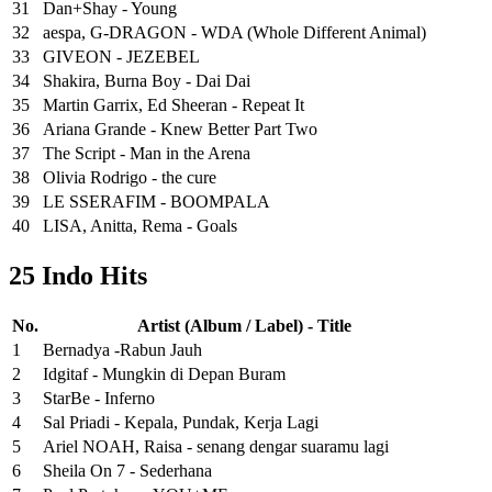
31
Dan+Shay - Young
32
aespa, G-DRAGON - WDA (Whole Different Animal)
33
GIVEON - JEZEBEL
34
Shakira, Burna Boy - Dai Dai
35
Martin Garrix, Ed Sheeran - Repeat It
36
Ariana Grande - Knew Better Part Two
37
The Script - Man in the Arena
38
Olivia Rodrigo - the cure
39
LE SSERAFIM - BOOMPALA
40
LISA, Anitta, Rema - Goals
25 Indo Hits
No.
Artist (Album / Label) - Title
1
Bernadya -Rabun Jauh
2
Idgitaf - Mungkin di Depan Buram
3
StarBe - Inferno
4
Sal Priadi - Kepala, Pundak, Kerja Lagi
5
Ariel NOAH, Raisa - senang dengar suaramu lagi
6
Sheila On 7 - Sederhana