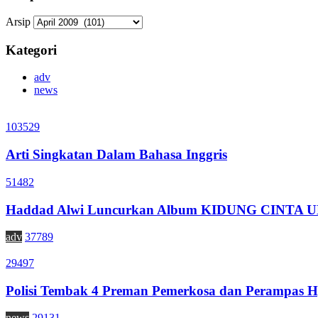
Arsip
Kategori
adv
news
103529
Arti Singkatan Dalam Bahasa Inggris
51482
Haddad Alwi Luncurkan Album KIDUNG CINTA
adv
37789
29497
Polisi Tembak 4 Preman Pemerkosa dan Perampas H
news
29131