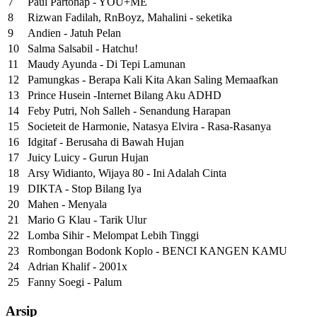
7
Paul Partohap - YOU+ME
8
Rizwan Fadilah, RnBoyz, Mahalini - seketika
9
Andien - Jatuh Pelan
10
Salma Salsabil - Hatchu!
11
Maudy Ayunda - Di Tepi Lamunan
12
Pamungkas - Berapa Kali Kita Akan Saling Memaafkan
13
Prince Husein -Internet Bilang Aku ADHD
14
Feby Putri, Noh Salleh - Senandung Harapan
15
Societeit de Harmonie, Natasya Elvira - Rasa-Rasanya
16
Idgitaf - Berusaha di Bawah Hujan
17
Juicy Luicy - Gurun Hujan
18
Arsy Widianto, Wijaya 80 - Ini Adalah Cinta
19
DIKTA - Stop Bilang Iya
20
Mahen - Menyala
21
Mario G Klau - Tarik Ulur
22
Lomba Sihir - Melompat Lebih Tinggi
23
Rombongan Bodonk Koplo - BENCI KANGEN KAMU
24
Adrian Khalif - 2001x
25
Fanny Soegi - Palum
Arsip