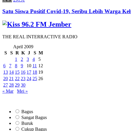
Satu Siswa Positif Covid-19, Seribu Lebih Warga Kel
THE REAL INTERRACTIVE RADIO
April 2009
S
S
R
K
J
S
M
1
2
3
4
5
6
7
8
9
10
11
12
13
14
15
16
17
18
19
20
21
22
23
24
25
26
27
28
29
30
« Mar
Mei »
Bagus
Sangat Bagus
Buruk
Cukup Bagus