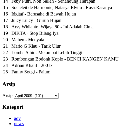
14
Feby Putri, Noh Salleh - Senandung Harapan
15
Societeit de Harmonie, Natasya Elvira - Rasa-Rasanya
16
Idgitaf - Berusaha di Bawah Hujan
17
Juicy Luicy - Gurun Hujan
18
Arsy Widianto, Wijaya 80 - Ini Adalah Cinta
19
DIKTA - Stop Bilang Iya
20
Mahen - Menyala
21
Mario G Klau - Tarik Ulur
22
Lomba Sihir - Melompat Lebih Tinggi
23
Rombongan Bodonk Koplo - BENCI KANGEN KAMU
24
Adrian Khalif - 2001x
25
Fanny Soegi - Palum
Arsip
Arsip
Kategori
adv
news