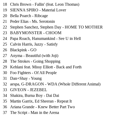
18
Chris Brown - Fallin' (feat. Leon Thomas)
19
SIENNA SPIRO - Material Lover
20
Bella Poarch - Ribcage
21
Peder Elias - Ms. Serotonin
22
Stephen Sanchez, Stephen Day - HOME TO MOTHER
23
BABYMONSTER - CHOOM
24
Papa Roach, Hanumankind - See U in Hell
25
⁠Calvin Harris, Jazzy - Satisfy
26
Blackpink - GO
27
Anyma - Beautiful (with Joji)
28
The Strokes - Going Shopping
29
Kehlani feat. Missy Elliott - Back and Forth
30
Foo Fighters - Of All People
31
Dan+Shay - Young
32
aespa, G-DRAGON - WDA (Whole Different Animal)
33
GIVEON - JEZEBEL
34
Shakira, Burna Boy - Dai Dai
35
Martin Garrix, Ed Sheeran - Repeat It
36
Ariana Grande - Knew Better Part Two
37
The Script - Man in the Arena