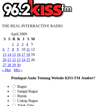
THE REAL INTERRACTIVE RADIO
April 2009
S
S
R
K
J
S
M
1
2
3
4
5
6
7
8
9
10
11
12
13
14
15
16
17
18
19
20
21
22
23
24
25
26
27
28
29
30
« Mar
Mei »
Pendapat Anda Tentang Website KISS FM Jember?
Bagus
Sangat Bagus
Buruk
Cukup Bagus
Tidak Tahu