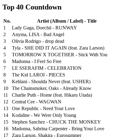
Top 40 Countdown
No.
Artist (Album / Label) - Title
1
Lady Gaga, Doechii - RUNWAY
2
Anyma, LISA - Bad Angel
3
Olivia Rodrigo - drop dead
4
Tyla - SHE DID IT AGAIN (feat. Zara Larson)
5
TOMORROW X TOGETHER - Stick With You
6
Madonna - I Feel So Free
7
LE SSERAFIM - CELEBRATION
8
The Kid LAROI - PIECES
9
Kehlani - Shoulda Never (feat. USHER)
10
The Chainsmoker, Oaks - Already Know
11
Charlie Puth - Home (feat. Hikaru Utada)
12
Central Cee - WAGWAN
13
One Republic - Need Your Love
14
Kodaline - We Were Only Young
15
Stephen Sanchez - CHUCK THE MONKEY
16
Madonna, Sabrina Carpenter - Bring Your Love
17
Zara Larson, Shakira - Eurosummer