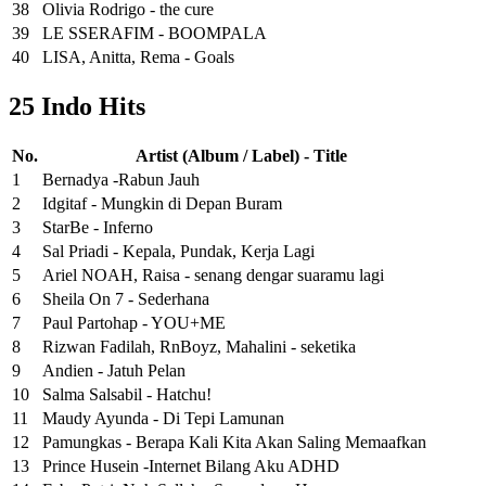
38
Olivia Rodrigo - the cure
39
LE SSERAFIM - BOOMPALA
40
LISA, Anitta, Rema - Goals
25 Indo Hits
No.
Artist (Album / Label) - Title
1
Bernadya -Rabun Jauh
2
Idgitaf - Mungkin di Depan Buram
3
StarBe - Inferno
4
Sal Priadi - Kepala, Pundak, Kerja Lagi
5
Ariel NOAH, Raisa - senang dengar suaramu lagi
6
Sheila On 7 - Sederhana
7
Paul Partohap - YOU+ME
8
Rizwan Fadilah, RnBoyz, Mahalini - seketika
9
Andien - Jatuh Pelan
10
Salma Salsabil - Hatchu!
11
Maudy Ayunda - Di Tepi Lamunan
12
Pamungkas - Berapa Kali Kita Akan Saling Memaafkan
13
Prince Husein -Internet Bilang Aku ADHD