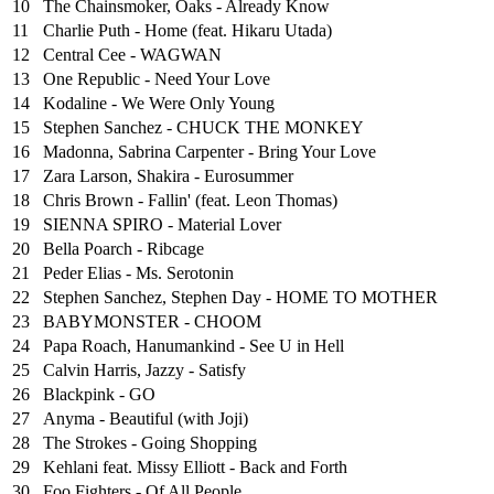
10
The Chainsmoker, Oaks - Already Know
11
Charlie Puth - Home (feat. Hikaru Utada)
12
Central Cee - WAGWAN
13
One Republic - Need Your Love
14
Kodaline - We Were Only Young
15
Stephen Sanchez - CHUCK THE MONKEY
16
Madonna, Sabrina Carpenter - Bring Your Love
17
Zara Larson, Shakira - Eurosummer
18
Chris Brown - Fallin' (feat. Leon Thomas)
19
SIENNA SPIRO - Material Lover
20
Bella Poarch - Ribcage
21
Peder Elias - Ms. Serotonin
22
Stephen Sanchez, Stephen Day - HOME TO MOTHER
23
BABYMONSTER - CHOOM
24
Papa Roach, Hanumankind - See U in Hell
25
⁠Calvin Harris, Jazzy - Satisfy
26
Blackpink - GO
27
Anyma - Beautiful (with Joji)
28
The Strokes - Going Shopping
29
Kehlani feat. Missy Elliott - Back and Forth
30
Foo Fighters - Of All People