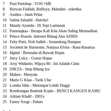
7
Paul Partohap - YOU+ME
8
Rizwan Fadilah, RnBoyz, Mahalini - seketika
9
Andien - Jatuh Pelan
10
Salma Salsabil - Hatchu!
11
Maudy Ayunda - Di Tepi Lamunan
12
Pamungkas - Berapa Kali Kita Akan Saling Memaafkan
13
Prince Husein -Internet Bilang Aku ADHD
14
Feby Putri, Noh Salleh - Senandung Harapan
15
Societeit de Harmonie, Natasya Elvira - Rasa-Rasanya
16
Idgitaf - Berusaha di Bawah Hujan
17
Juicy Luicy - Gurun Hujan
18
Arsy Widianto, Wijaya 80 - Ini Adalah Cinta
19
DIKTA - Stop Bilang Iya
20
Mahen - Menyala
21
Mario G Klau - Tarik Ulur
22
Lomba Sihir - Melompat Lebih Tinggi
23
Rombongan Bodonk Koplo - BENCI KANGEN KAMU
24
Adrian Khalif - 2001x
25
Fanny Soegi - Palum