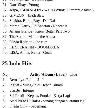
31
Dan+Shay - Young
32
aespa, G-DRAGON - WDA (Whole Different Animal)
33
GIVEON - JEZEBEL
34
Shakira, Burna Boy - Dai Dai
35
Martin Garrix, Ed Sheeran - Repeat It
36
Ariana Grande - Knew Better Part Two
37
The Script - Man in the Arena
38
Olivia Rodrigo - the cure
39
LE SSERAFIM - BOOMPALA
40
LISA, Anitta, Rema - Goals
25 Indo Hits
No.
Artist (Album / Label) - Title
1
Bernadya -Rabun Jauh
2
Idgitaf - Mungkin di Depan Buram
3
StarBe - Inferno
4
Sal Priadi - Kepala, Pundak, Kerja Lagi
5
Ariel NOAH, Raisa - senang dengar suaramu lagi
6
Sheila On 7 - Sederhana