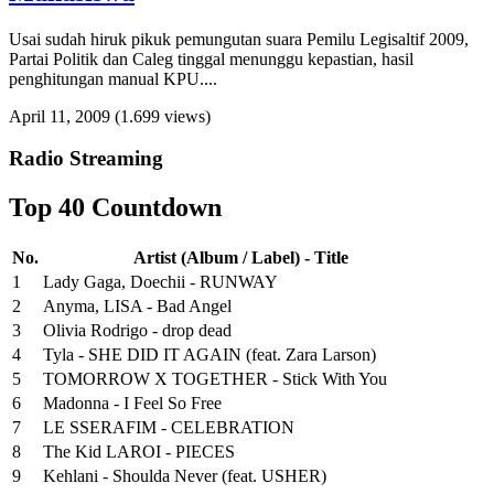
Usai sudah hiruk pikuk pemungutan suara Pemilu Legisaltif 2009,
Partai Politik dan Caleg tinggal menunggu kepastian, hasil
penghitungan manual KPU....
April 11, 2009
(1.699 views)
Radio Streaming
Top 40 Countdown
No.
Artist (Album / Label) - Title
1
Lady Gaga, Doechii - RUNWAY
2
Anyma, LISA - Bad Angel
3
Olivia Rodrigo - drop dead
4
Tyla - SHE DID IT AGAIN (feat. Zara Larson)
5
TOMORROW X TOGETHER - Stick With You
6
Madonna - I Feel So Free
7
LE SSERAFIM - CELEBRATION
8
The Kid LAROI - PIECES
9
Kehlani - Shoulda Never (feat. USHER)