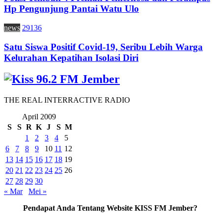
Hp Pengunjung Pantai Watu Ulo
news
29136
Satu Siswa Positif Covid-19, Seribu Lebih Warga
Kelurahan Kepatihan Isolasi Diri
THE REAL INTERRACTIVE RADIO
April 2009
S
S
R
K
J
S
M
1
2
3
4
5
6
7
8
9
10
11
12
13
14
15
16
17
18
19
20
21
22
23
24
25
26
27
28
29
30
« Mar
Mei »
Pendapat Anda Tentang Website KISS FM Jember?