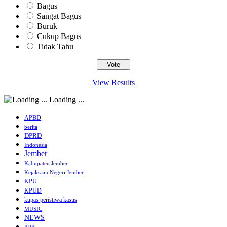
Bagus
Sangat Bagus
Buruk
Cukup Bagus
Tidak Tahu
View Results
Loading ...
APBD
berita
DPRD
Indonesia
Jember
Kabupaten Jember
Kejaksaan Negeri Jember
KPU
KPUD
kupas peristiwa kasus
MUSIC
NEWS