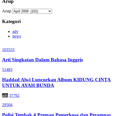
Arsip
Arsip
Kategori
adv
news
103533
Arti Singkatan Dalam Bahasa Inggris
51483
Haddad Alwi Luncurkan Album KIDUNG CINTA
UNTUK AYAH BUNDA
adv
37792
29504
Polisi Tembak 4 Preman Pemerkosa dan Perampas