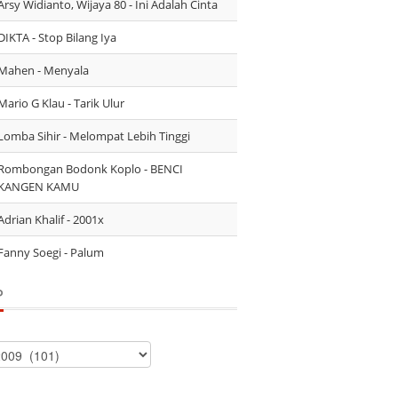
Arsy Widianto, Wijaya 80 - Ini Adalah Cinta
DIKTA - Stop Bilang Iya
Mahen - Menyala
Mario G Klau - Tarik Ulur
Lomba Sihir - Melompat Lebih Tinggi
Rombongan Bodonk Koplo - BENCI
KANGEN KAMU
Adrian Khalif - 2001x
Fanny Soegi - Palum
P