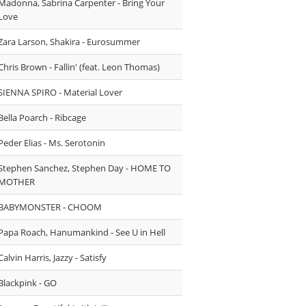
Madonna, Sabrina Carpenter - Bring Your
Love
Zara Larson, Shakira - Eurosummer
Chris Brown - Fallin' (feat. Leon Thomas)
SIENNA SPIRO - Material Lover
Bella Poarch - Ribcage
Peder Elias - Ms. Serotonin
Stephen Sanchez, Stephen Day - HOME TO
MOTHER
BABYMONSTER - CHOOM
Papa Roach, Hanumankind - See U in Hell
⁠Calvin Harris, Jazzy - Satisfy
Blackpink - GO