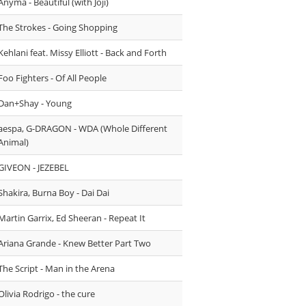
Anyma - Beautiful (with Joji)
The Strokes - Going Shopping
Kehlani feat. Missy Elliott - Back and Forth
Foo Fighters - Of All People
Dan+Shay - Young
aespa, G-DRAGON - WDA (Whole Different
Animal)
GIVEON - JEZEBEL
Shakira, Burna Boy - Dai Dai
Martin Garrix, Ed Sheeran - Repeat It
Ariana Grande - Knew Better Part Two
The Script - Man in the Arena
Olivia Rodrigo - the cure