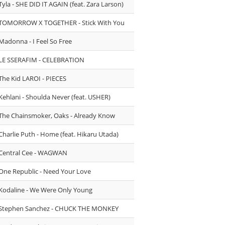
Tyla - SHE DID IT AGAIN (feat. Zara Larson)
TOMORROW X TOGETHER - Stick With You
Madonna - I Feel So Free
LE SSERAFIM - CELEBRATION
The Kid LAROI - PIECES
Kehlani - Shoulda Never (feat. USHER)
The Chainsmoker, Oaks - Already Know
Charlie Puth - Home (feat. Hikaru Utada)
Central Cee - WAGWAN
One Republic - Need Your Love
Kodaline - We Were Only Young
Stephen Sanchez - CHUCK THE MONKEY