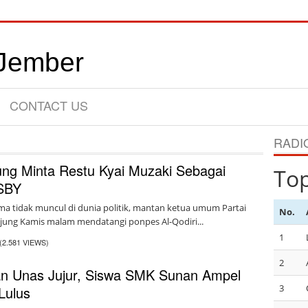
CONTACT US
RADI
ung Minta Restu Kyai Muzaki Sebagai
To
SBY
ama tidak muncul di dunia politik, mantan ketua umum Partai
No.
jung Kamis malam mendatangi ponpes Al-Qodiri...
1
(2.581 VIEWS)
2
an Unas Jujur, Siswa SMK Sunan Ampel
3
Lulus