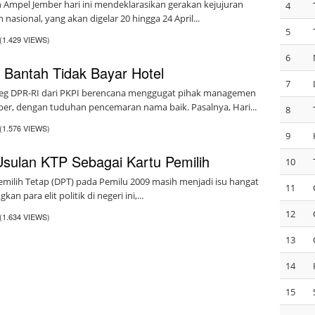
Ampel Jember hari ini mendeklarasikan gerakan kejujuran
4
nasional, yang akan digelar 20 hingga 24 April...
5
(1.429 VIEWS)
6
 Bantah Tidak Bayar Hotel
7
aleg DPR-RI dari PKPI berencana menggugat pihak managemen
mber, dengan tuduhan pencemaran nama baik. Pasalnya, Hari...
8
(1.576 VIEWS)
9
 Usulan KTP Sebagai Kartu Pemilih
10
emilih Tetap (DPT) pada Pemilu 2009 masih menjadi isu hangat
11
an para elit politik di negeri ini,...
12
(1.634 VIEWS)
13
14
15