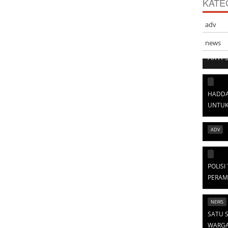
KATE
adv
news
ARTI 
HADDA
UNTUK
ADV
POLIS
PERAM
NEWS
SATU S
WARGA 