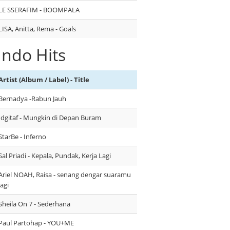
LE SSERAFIM - BOOMPALA
LISA, Anitta, Rema - Goals
Indo Hits
Artist (Album / Label) - Title
Bernadya -Rabun Jauh
Idgitaf - Mungkin di Depan Buram
StarBe - Inferno
Sal Priadi - Kepala, Pundak, Kerja Lagi
Ariel NOAH, Raisa - senang dengar suaramu
lagi
Sheila On 7 - Sederhana
Paul Partohap - YOU+ME