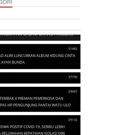
GORI
103529
SINGKATAN DALAM BAHASA INGGRIS
51482
D ALWI LUNCURKAN ALBUM KIDUNG CINTA
 AYAH BUNDA
37790
29497
I TEMBAK 4 PREMAN PEMERKOSA DAN
PAS HP PENGUNJUNG PANTAI WATU ULO
29132
ISWA POSITIF COVID-19, SERIBU LEBIH
KELURAHAN KEPATIHAN ISOLASI DIRI