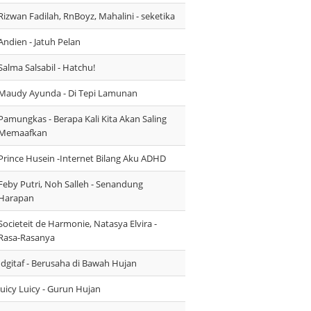
Rizwan Fadilah, RnBoyz, Mahalini - seketika
Andien - Jatuh Pelan
Salma Salsabil - Hatchu!
Maudy Ayunda - Di Tepi Lamunan
Pamungkas - Berapa Kali Kita Akan Saling
Memaafkan
Prince Husein -Internet Bilang Aku ADHD
Feby Putri, Noh Salleh - Senandung
Harapan
Societeit de Harmonie, Natasya Elvira -
Rasa-Rasanya
Idgitaf - Berusaha di Bawah Hujan
Juicy Luicy - Gurun Hujan