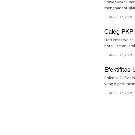
Siswa SMK Sunan 
menghadapi ujian 
APRIL 17, 2009
Caleg PKPI
Hari Prasetyo c
hotel Lestari Je
APRIL 17, 2009
Efektifitas
Polemik Daftar P
yang diperbincangk
APRIL 17, 2009