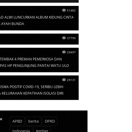
51482
D ALWI LUNCURKAN ALBUM KIDUNG CINTA
 AYAH BUNDA
37790
29497
I TEMBAK 4 PREMAN PEMERKOSA DAN
PAS HP PENGUNJUNG PANTAI WATU ULO
29131
ISWA POSITIF COVID-19, SERIBU LEBIH
KELURAHAN KEPATIHAN ISOLASI DIRI
te
APBD
berita
DPRD
Indonesia
Jember