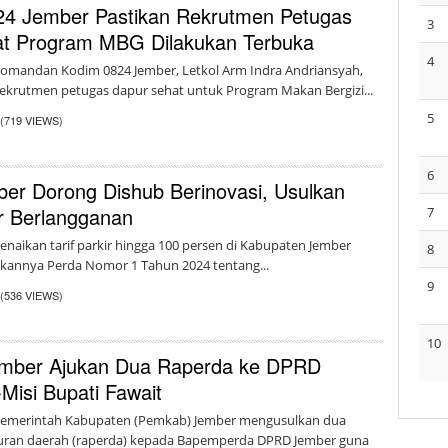
4 Jember Pastikan Rekrutmen Petugas
3
t Program MBG Dilakukan Terbuka
4
omandan Kodim 0824 Jember, Letkol Arm Indra Andriansyah,
krutmen petugas dapur sehat untuk Program Makan Bergizi...
5
(719 VIEWS)
6
r Dorong Dishub Berinovasi, Usulkan
ir Berlangganan
7
naikan tarif parkir hingga 100 persen di Kabupaten Jember
8
ukannya Perda Nomor 1 Tahun 2024 tentang...
9
(536 VIEWS)
10
mber Ajukan Dua Raperda ke DPRD
-Misi Bupati Fawait
Pemerintah Kabupaten (Pemkab) Jember mengusulkan dua
uran daerah (raperda) kepada Bapemperda DPRD Jember guna