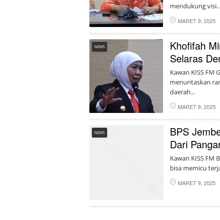
mendukung visi..
MARET 9, 2025
Khofifah M
NEWS
Selaras De
Kawan KISS FM G
menuntaskan rang
daerah...
MARET 9, 2025
BPS Jember
NEWS
Dari Panga
Kawan KISS FM B
bisa memicu terja
MARET 9, 2025