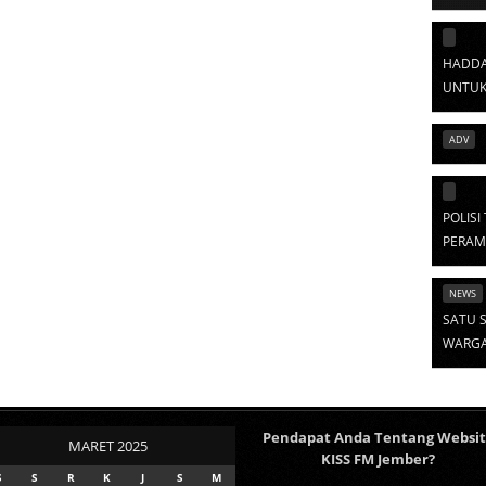
HADDA
UNTUK
ADV
POLIS
PERAM
NEWS
SATU S
WARGA 
Pendapat Anda Tentang Websi
MARET 2025
KISS FM Jember?
S
S
R
K
J
S
M