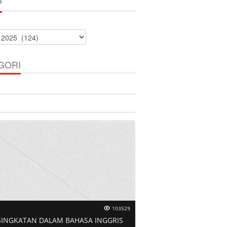
P
GORI
103529
SINGKATAN DALAM BAHASA INGGRIS