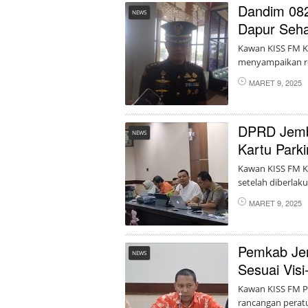
Dandim 082
NEWS
Dapur Seha
Kawan KISS FM K
menyampaikan re
MARET 9, 2025
DPRD Jembe
NEWS
Kartu Park
Kawan KISS FM Ke
setelah diberlak
MARET 9, 2025
Pemkab Je
NEWS
Sesuai Visi
Kawan KISS FM 
rancangan perat