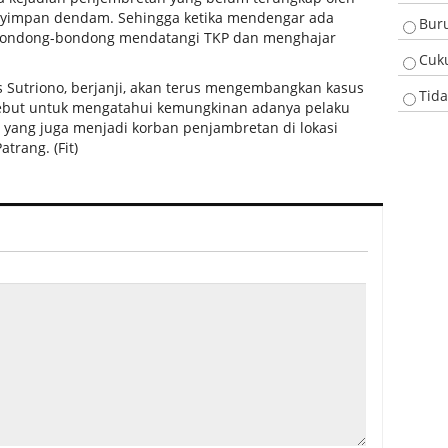
enyimpan dendam. Sehingga ketika mendengar ada
Bur
rbondong-bondong mendatangi TKP dan menghajar
Cuk
s Sutriono, berjanji, akan terus mengembangkan kasus
Tid
ebut untuk mengatahui kemungkinan adanya pelaku
in yang juga menjadi korban penjambretan di lokasi
trang. (Fit)