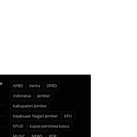
te
APBD
berita
DPRD
Indonesia
Jember
Kabupaten Jember
Kejaksaan Negeri Jember
KPU
KPUD
kupas peristiwa kasus
MUSIC
NEWS
PDP