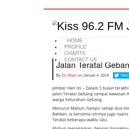
HOME
PROFILE
CHARTS
CONTACT US
Jalan Teratai Geba
By
DJ Ilham
on
Januari 4, 2016
TWEE
Jember Hari Ini – Dalam 5 bulan terakhir
Jalan Teratai Gebang sampai kawasan K
warga Kelurahan Gebang.
Menurut Mahun, hampir setiap dua ming
Bahkan, ia bersama istrinya juga nyari
Teratai beberapa waktu lalu.
Mahun menjelaskan, dengan banyaknya