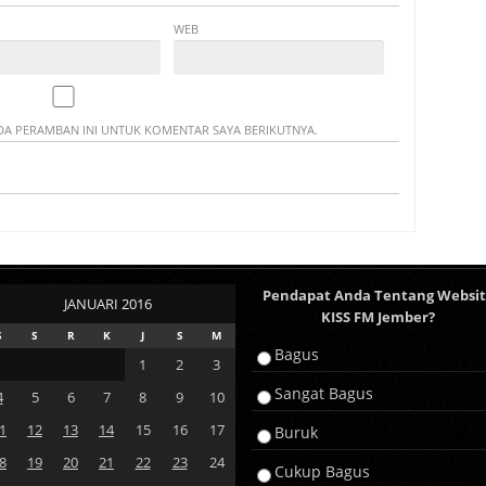
WEB
ADA PERAMBAN INI UNTUK KOMENTAR SAYA BERIKUTNYA.
Pendapat Anda Tentang Websi
JANUARI 2016
KISS FM Jember?
S
S
R
K
J
S
M
Bagus
1
2
3
Sangat Bagus
4
5
6
7
8
9
10
1
12
13
14
15
16
17
Buruk
8
19
20
21
22
23
24
Cukup Bagus