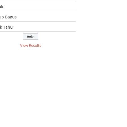
uk
up Bagus
ak Tahu
View Results