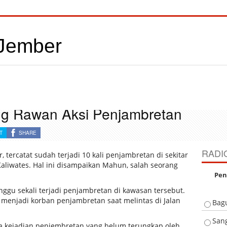
ng Rawan Aksi Penjambretan
T
SHARE
RADI
, tercatat sudah terjadi 10 kali penjambretan di sekitar
aliwates. Hal ini disampaikan Mahun, salah seorang
Pen
gu sekali terjadi penjambretan di kawasan tersebut.
s menjadi korban penjambretan saat melintas di Jalan
Bag
San
 kejadian penjembretan yang belum terungkap oleh