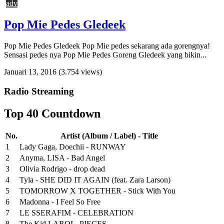
adv
Pop Mie Pedes Gledeek
Pop Mie Pedes Gledeek Pop Mie pedes sekarang ada gorengnya!
Sensasi pedes nya Pop Mie Pedes Goreng Gledeek yang bikin...
Januari 13, 2016
(3.754 views)
Radio Streaming
Top 40 Countdown
No.
Artist (Album / Label) - Title
1
Lady Gaga, Doechii - RUNWAY
2
Anyma, LISA - Bad Angel
3
Olivia Rodrigo - drop dead
4
Tyla - SHE DID IT AGAIN (feat. Zara Larson)
5
TOMORROW X TOGETHER - Stick With You
6
Madonna - I Feel So Free
7
LE SSERAFIM - CELEBRATION
8
The Kid LAROI - PIECES