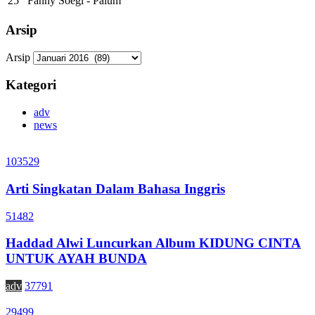
25
Fanny Soegi - Palum
Arsip
Arsip
Kategori
adv
news
103529
Arti Singkatan Dalam Bahasa Inggris
51482
Haddad Alwi Luncurkan Album KIDUNG CINTA
UNTUK AYAH BUNDA
adv
37791
29499