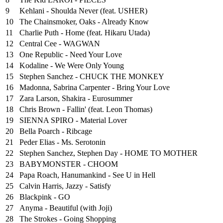
9
Kehlani - Shoulda Never (feat. USHER)
10
The Chainsmoker, Oaks - Already Know
11
Charlie Puth - Home (feat. Hikaru Utada)
12
Central Cee - WAGWAN
13
One Republic - Need Your Love
14
Kodaline - We Were Only Young
15
Stephen Sanchez - CHUCK THE MONKEY
16
Madonna, Sabrina Carpenter - Bring Your Love
17
Zara Larson, Shakira - Eurosummer
18
Chris Brown - Fallin' (feat. Leon Thomas)
19
SIENNA SPIRO - Material Lover
20
Bella Poarch - Ribcage
21
Peder Elias - Ms. Serotonin
22
Stephen Sanchez, Stephen Day - HOME TO MOTHER
23
BABYMONSTER - CHOOM
24
Papa Roach, Hanumankind - See U in Hell
25
⁠Calvin Harris, Jazzy - Satisfy
26
Blackpink - GO
27
Anyma - Beautiful (with Joji)
28
The Strokes - Going Shopping