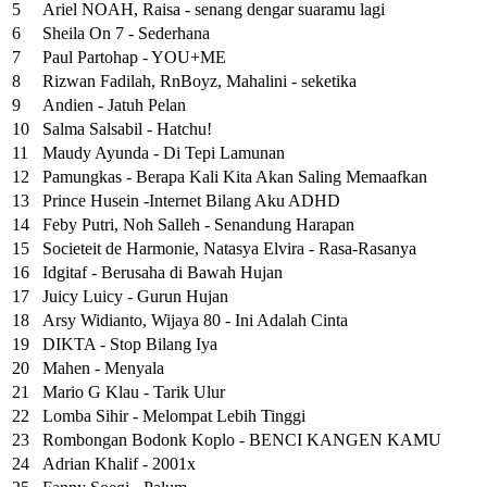
5
Ariel NOAH, Raisa - senang dengar suaramu lagi
6
Sheila On 7 - Sederhana
7
Paul Partohap - YOU+ME
8
Rizwan Fadilah, RnBoyz, Mahalini - seketika
9
Andien - Jatuh Pelan
10
Salma Salsabil - Hatchu!
11
Maudy Ayunda - Di Tepi Lamunan
12
Pamungkas - Berapa Kali Kita Akan Saling Memaafkan
13
Prince Husein -Internet Bilang Aku ADHD
14
Feby Putri, Noh Salleh - Senandung Harapan
15
Societeit de Harmonie, Natasya Elvira - Rasa-Rasanya
16
Idgitaf - Berusaha di Bawah Hujan
17
Juicy Luicy - Gurun Hujan
18
Arsy Widianto, Wijaya 80 - Ini Adalah Cinta
19
DIKTA - Stop Bilang Iya
20
Mahen - Menyala
21
Mario G Klau - Tarik Ulur
22
Lomba Sihir - Melompat Lebih Tinggi
23
Rombongan Bodonk Koplo - BENCI KANGEN KAMU
24
Adrian Khalif - 2001x