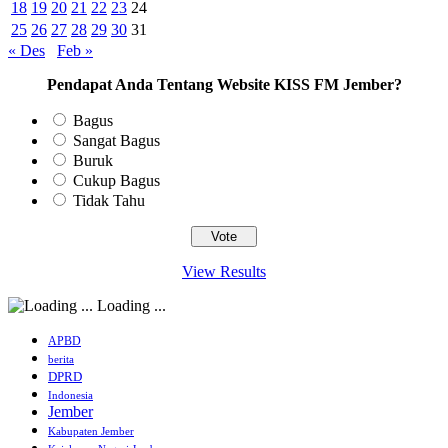
18
19
20
21
22
23
24
25
26
27
28
29
30
31
« Des
Feb »
Pendapat Anda Tentang Website KISS FM Jember?
Bagus
Sangat Bagus
Buruk
Cukup Bagus
Tidak Tahu
View Results
Loading ...
APBD
berita
DPRD
Indonesia
Jember
Kabupaten Jember