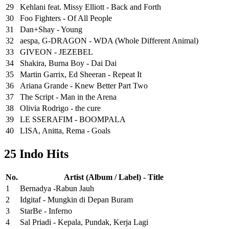
29
Kehlani feat. Missy Elliott - Back and Forth
30
Foo Fighters - Of All People
31
Dan+Shay - Young
32
aespa, G-DRAGON - WDA (Whole Different Animal)
33
GIVEON - JEZEBEL
34
Shakira, Burna Boy - Dai Dai
35
Martin Garrix, Ed Sheeran - Repeat It
36
Ariana Grande - Knew Better Part Two
37
The Script - Man in the Arena
38
Olivia Rodrigo - the cure
39
LE SSERAFIM - BOOMPALA
40
LISA, Anitta, Rema - Goals
25 Indo Hits
No.
Artist (Album / Label) - Title
1
Bernadya -Rabun Jauh
2
Idgitaf - Mungkin di Depan Buram
3
StarBe - Inferno
4
Sal Priadi - Kepala, Pundak, Kerja Lagi