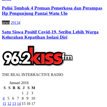
Polisi Tembak 4 Preman Pemerkosa dan Perampas
Hp Pengunjung Pantai Watu Ulo
news
29134
Satu Siswa Positif Covid-19, Seribu Lebih Warga
Kelurahan Kepatihan Isolasi Diri
THE REAL INTERRACTIVE RADIO
Januari 2016
S
S
R
K
J
S
M
1
2
3
4
5
6
7
8
9
10
11
12
13
14
15
16
17