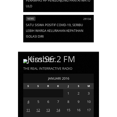
PERAMPAS HP PENGUNJUNG PANTAI WATU
ULO
NEWS
29134
SATU SISWA POSITIF COVID-19, SERIBU
LEBIH WARGA KELURAHAN KEPATIHAN
ISOLASI DIRI
THE REAL INTERRACTIVE RADIO
JANUARI 2016
S
S
R
K
J
S
M
1
2
3
4
5
6
7
8
9
10
11
12
13
14
15
16
17