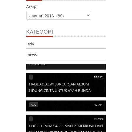
Arsip
KATEGORI
adv
103529
news
ARTI SINGKATAN DALAM BAHASA
INGGRIS
51482
HADDAD ALWI LUNCURKAN ALBUM
KIDUNG CINTA UNTUK AYAH BUNDA
ADV
37791
29499
POLISI TEMBAK 4 PREMAN PEMERKOSA DAN