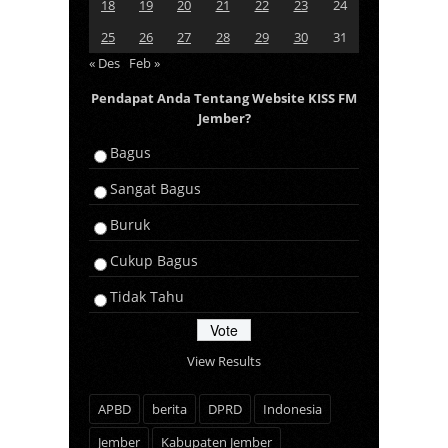
18
19
20
21
22
23
24
25
26
27
28
29
30
31
« Des
Feb »
Pendapat Anda Tentang Website KISS FM
Jember?
Bagus
Sangat Bagus
Buruk
Cukup Bagus
Tidak Tahu
View Results
APBD
berita
DPRD
Indonesia
Jember
Kabupaten Jember