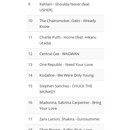
9
Kehlani - Shoulda Never (feat.
USHER)
10
The Chainsmoker, Oaks - Already
Know
11
Charlie Puth - Home (feat. Hikaru
Utada)
12
Central Cee - WAGWAN
13
One Republic - Need Your Love
14
Kodaline - We Were Only Young
15
Stephen Sanchez - CHUCK THE
MONKEY
16
Madonna, Sabrina Carpenter - Bring
Your Love
17
Zara Larson, Shakira - Eurosummer
18
Chris Brown - Fallin' (feat. Leon