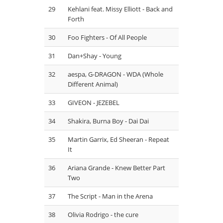
29
Kehlani feat. Missy Elliott - Back and
Forth
30
Foo Fighters - Of All People
31
Dan+Shay - Young
32
aespa, G-DRAGON - WDA (Whole
Different Animal)
33
GIVEON - JEZEBEL
34
Shakira, Burna Boy - Dai Dai
35
Martin Garrix, Ed Sheeran - Repeat
It
36
Ariana Grande - Knew Better Part
Two
37
The Script - Man in the Arena
38
Olivia Rodrigo - the cure