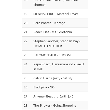
Thomas)
19
SIENNA SPIRO - Material Lover
20
Bella Poarch - Ribcage
21
Peder Elias - Ms. Serotonin
22
Stephen Sanchez, Stephen Day -
HOME TO MOTHER
23
BABYMONSTER - CHOOM
24
Papa Roach, Hanumankind - See U
in Hell
25
⁠Calvin Harris, Jazzy - Satisfy
26
Blackpink - GO
27
Anyma - Beautiful (with Joji)
28
The Strokes - Going Shopping