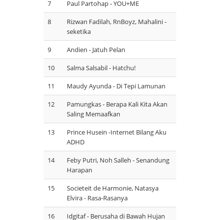
7
Paul Partohap - YOU+ME
8
Rizwan Fadilah, RnBoyz, Mahalini -
seketika
9
Andien - Jatuh Pelan
10
Salma Salsabil - Hatchu!
11
Maudy Ayunda - Di Tepi Lamunan
12
Pamungkas - Berapa Kali Kita Akan
Saling Memaafkan
13
Prince Husein -Internet Bilang Aku
ADHD
14
Feby Putri, Noh Salleh - Senandung
Harapan
15
Societeit de Harmonie, Natasya
Elvira - Rasa-Rasanya
16
Idgitaf - Berusaha di Bawah Hujan