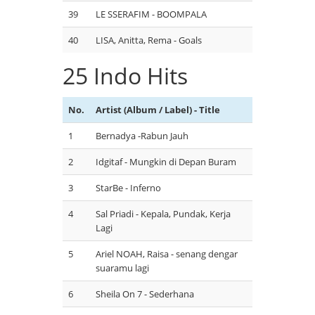
39
LE SSERAFIM - BOOMPALA
40
LISA, Anitta, Rema - Goals
25 Indo Hits
No.
Artist (Album / Label) - Title
1
Bernadya -Rabun Jauh
2
Idgitaf - Mungkin di Depan Buram
3
StarBe - Inferno
4
Sal Priadi - Kepala, Pundak, Kerja
Lagi
5
Ariel NOAH, Raisa - senang dengar
suaramu lagi
6
Sheila On 7 - Sederhana