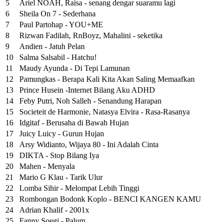
5
Ariel NOAH, Raisa - senang dengar suaramu lagi
6
Sheila On 7 - Sederhana
7
Paul Partohap - YOU+ME
8
Rizwan Fadilah, RnBoyz, Mahalini - seketika
9
Andien - Jatuh Pelan
10
Salma Salsabil - Hatchu!
11
Maudy Ayunda - Di Tepi Lamunan
12
Pamungkas - Berapa Kali Kita Akan Saling Memaafkan
13
Prince Husein -Internet Bilang Aku ADHD
14
Feby Putri, Noh Salleh - Senandung Harapan
15
Societeit de Harmonie, Natasya Elvira - Rasa-Rasanya
16
Idgitaf - Berusaha di Bawah Hujan
17
Juicy Luicy - Gurun Hujan
18
Arsy Widianto, Wijaya 80 - Ini Adalah Cinta
19
DIKTA - Stop Bilang Iya
20
Mahen - Menyala
21
Mario G Klau - Tarik Ulur
22
Lomba Sihir - Melompat Lebih Tinggi
23
Rombongan Bodonk Koplo - BENCI KANGEN KAMU
24
Adrian Khalif - 2001x
25
Fanny Soegi - Palum