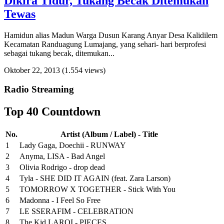
Dikira Tidur, Tukang Becak Ditemukan
Tewas
Hamidun alias Madun Warga Dusun Karang Anyar Desa Kalidilem
Kecamatan Randuagung Lumajang, yang sehari- hari berprofesi
sebagai tukang becak, ditemukan...
Oktober 22, 2013
(1.554 views)
Radio Streaming
Top 40 Countdown
No.
Artist (Album / Label) - Title
1
Lady Gaga, Doechii - RUNWAY
2
Anyma, LISA - Bad Angel
3
Olivia Rodrigo - drop dead
4
Tyla - SHE DID IT AGAIN (feat. Zara Larson)
5
TOMORROW X TOGETHER - Stick With You
6
Madonna - I Feel So Free
7
LE SSERAFIM - CELEBRATION
8
The Kid LAROI - PIECES