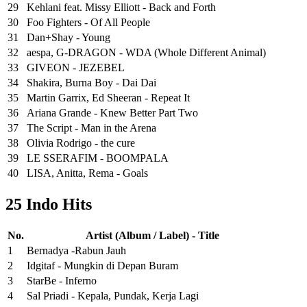
29
Kehlani feat. Missy Elliott - Back and Forth
30
Foo Fighters - Of All People
31
Dan+Shay - Young
32
aespa, G-DRAGON - WDA (Whole Different Animal)
33
GIVEON - JEZEBEL
34
Shakira, Burna Boy - Dai Dai
35
Martin Garrix, Ed Sheeran - Repeat It
36
Ariana Grande - Knew Better Part Two
37
The Script - Man in the Arena
38
Olivia Rodrigo - the cure
39
LE SSERAFIM - BOOMPALA
40
LISA, Anitta, Rema - Goals
25 Indo Hits
No.
Artist (Album / Label) - Title
1
Bernadya -Rabun Jauh
2
Idgitaf - Mungkin di Depan Buram
3
StarBe - Inferno
4
Sal Priadi - Kepala, Pundak, Kerja Lagi