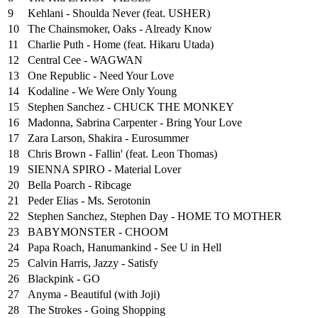
9
Kehlani - Shoulda Never (feat. USHER)
10
The Chainsmoker, Oaks - Already Know
11
Charlie Puth - Home (feat. Hikaru Utada)
12
Central Cee - WAGWAN
13
One Republic - Need Your Love
14
Kodaline - We Were Only Young
15
Stephen Sanchez - CHUCK THE MONKEY
16
Madonna, Sabrina Carpenter - Bring Your Love
17
Zara Larson, Shakira - Eurosummer
18
Chris Brown - Fallin' (feat. Leon Thomas)
19
SIENNA SPIRO - Material Lover
20
Bella Poarch - Ribcage
21
Peder Elias - Ms. Serotonin
22
Stephen Sanchez, Stephen Day - HOME TO MOTHER
23
BABYMONSTER - CHOOM
24
Papa Roach, Hanumankind - See U in Hell
25
⁠Calvin Harris, Jazzy - Satisfy
26
Blackpink - GO
27
Anyma - Beautiful (with Joji)
28
The Strokes - Going Shopping