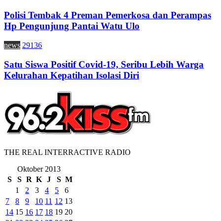
Polisi Tembak 4 Preman Pemerkosa dan Perampas
Hp Pengunjung Pantai Watu Ulo
news
29136
Satu Siswa Positif Covid-19, Seribu Lebih Warga
Kelurahan Kepatihan Isolasi Diri
THE REAL INTERRACTIVE RADIO
Oktober 2013
S
S
R
K
J
S
M
1
2
3
4
5
6
7
8
9
10
11
12
13
14
15
16
17
18
19
20