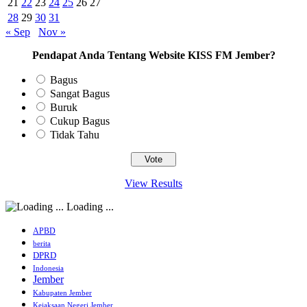
21
22
23
24
25
26
27
28
29
30
31
« Sep
Nov »
Pendapat Anda Tentang Website KISS FM Jember?
Bagus
Sangat Bagus
Buruk
Cukup Bagus
Tidak Tahu
View Results
Loading ...
APBD
berita
DPRD
Indonesia
Jember
Kabupaten Jember
Kejaksaan Negeri Jember