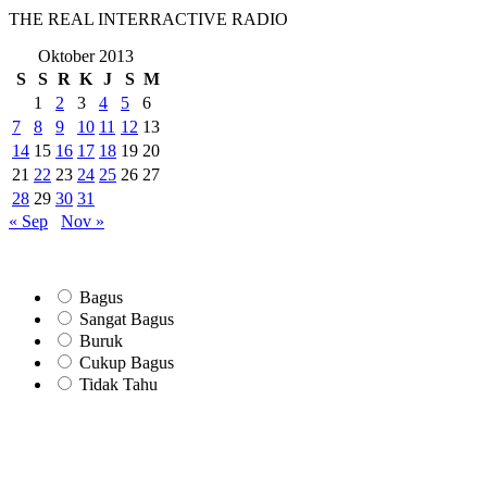
THE REAL INTERRACTIVE RADIO
Oktober 2013
S
S
R
K
J
S
M
1
2
3
4
5
6
7
8
9
10
11
12
13
14
15
16
17
18
19
20
21
22
23
24
25
26
27
28
29
30
31
« Sep
Nov »
Bagus
Sangat Bagus
Buruk
Cukup Bagus
Tidak Tahu