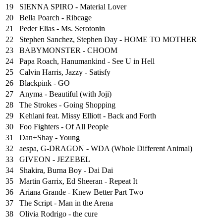
19
SIENNA SPIRO - Material Lover
20
Bella Poarch - Ribcage
21
Peder Elias - Ms. Serotonin
22
Stephen Sanchez, Stephen Day - HOME TO MOTHER
23
BABYMONSTER - CHOOM
24
Papa Roach, Hanumankind - See U in Hell
25
⁠Calvin Harris, Jazzy - Satisfy
26
Blackpink - GO
27
Anyma - Beautiful (with Joji)
28
The Strokes - Going Shopping
29
Kehlani feat. Missy Elliott - Back and Forth
30
Foo Fighters - Of All People
31
Dan+Shay - Young
32
aespa, G-DRAGON - WDA (Whole Different Animal)
33
GIVEON - JEZEBEL
34
Shakira, Burna Boy - Dai Dai
35
Martin Garrix, Ed Sheeran - Repeat It
36
Ariana Grande - Knew Better Part Two
37
The Script - Man in the Arena
38
Olivia Rodrigo - the cure