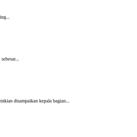
ng...
sebesar...
mikian disampaikan kepala bagian...