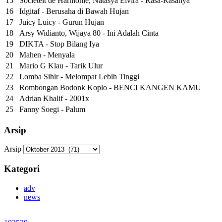
15
Societeit de Harmonie, Natasya Elvira - Rasa-Rasanya
16
Idgitaf - Berusaha di Bawah Hujan
17
Juicy Luicy - Gurun Hujan
18
Arsy Widianto, Wijaya 80 - Ini Adalah Cinta
19
DIKTA - Stop Bilang Iya
20
Mahen - Menyala
21
Mario G Klau - Tarik Ulur
22
Lomba Sihir - Melompat Lebih Tinggi
23
Rombongan Bodonk Koplo - BENCI KANGEN KAMU
24
Adrian Khalif - 2001x
25
Fanny Soegi - Palum
Arsip
Arsip
Kategori
adv
news