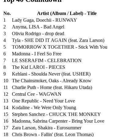
No.
Artist (Album / Label) - Title
1
Lady Gaga, Doechii - RUNWAY
2
Anyma, LISA - Bad Angel
3
Olivia Rodrigo - drop dead
4
Tyla - SHE DID IT AGAIN (feat. Zara Larson)
5
TOMORROW X TOGETHER - Stick With You
6
Madonna - I Feel So Free
7
LE SSERAFIM - CELEBRATION
8
The Kid LAROI - PIECES
9
Kehlani - Shoulda Never (feat. USHER)
10
The Chainsmoker, Oaks - Already Know
11
Charlie Puth - Home (feat. Hikaru Utada)
12
Central Cee - WAGWAN
13
One Republic - Need Your Love
14
Kodaline - We Were Only Young
15
Stephen Sanchez - CHUCK THE MONKEY
16
Madonna, Sabrina Carpenter - Bring Your Love
17
Zara Larson, Shakira - Eurosummer
18
Chris Brown - Fallin' (feat. Leon Thomas)