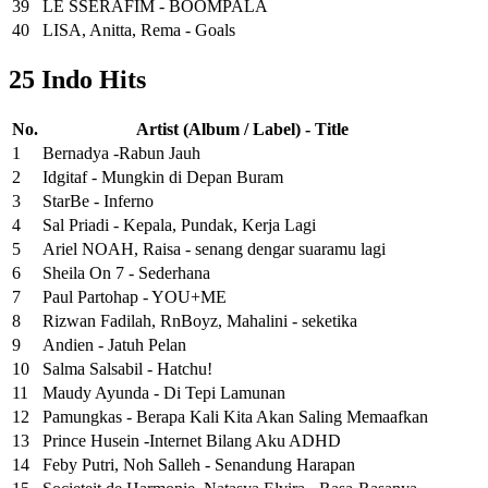
39
LE SSERAFIM - BOOMPALA
40
LISA, Anitta, Rema - Goals
25 Indo Hits
No.
Artist (Album / Label) - Title
1
Bernadya -Rabun Jauh
2
Idgitaf - Mungkin di Depan Buram
3
StarBe - Inferno
4
Sal Priadi - Kepala, Pundak, Kerja Lagi
5
Ariel NOAH, Raisa - senang dengar suaramu lagi
6
Sheila On 7 - Sederhana
7
Paul Partohap - YOU+ME
8
Rizwan Fadilah, RnBoyz, Mahalini - seketika
9
Andien - Jatuh Pelan
10
Salma Salsabil - Hatchu!
11
Maudy Ayunda - Di Tepi Lamunan
12
Pamungkas - Berapa Kali Kita Akan Saling Memaafkan
13
Prince Husein -Internet Bilang Aku ADHD
14
Feby Putri, Noh Salleh - Senandung Harapan