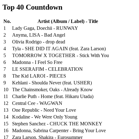
Top 40 Countdown
No.
Artist (Album / Label) - Title
1
Lady Gaga, Doechii - RUNWAY
2
Anyma, LISA - Bad Angel
3
Olivia Rodrigo - drop dead
4
Tyla - SHE DID IT AGAIN (feat. Zara Larson)
5
TOMORROW X TOGETHER - Stick With You
6
Madonna - I Feel So Free
7
LE SSERAFIM - CELEBRATION
8
The Kid LAROI - PIECES
9
Kehlani - Shoulda Never (feat. USHER)
10
The Chainsmoker, Oaks - Already Know
11
Charlie Puth - Home (feat. Hikaru Utada)
12
Central Cee - WAGWAN
13
One Republic - Need Your Love
14
Kodaline - We Were Only Young
15
Stephen Sanchez - CHUCK THE MONKEY
16
Madonna, Sabrina Carpenter - Bring Your Love
17
Zara Larson, Shakira - Eurosummer