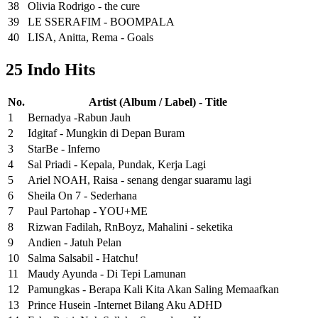
38
Olivia Rodrigo - the cure
39
LE SSERAFIM - BOOMPALA
40
LISA, Anitta, Rema - Goals
25 Indo Hits
No.
Artist (Album / Label) - Title
1
Bernadya -Rabun Jauh
2
Idgitaf - Mungkin di Depan Buram
3
StarBe - Inferno
4
Sal Priadi - Kepala, Pundak, Kerja Lagi
5
Ariel NOAH, Raisa - senang dengar suaramu lagi
6
Sheila On 7 - Sederhana
7
Paul Partohap - YOU+ME
8
Rizwan Fadilah, RnBoyz, Mahalini - seketika
9
Andien - Jatuh Pelan
10
Salma Salsabil - Hatchu!
11
Maudy Ayunda - Di Tepi Lamunan
12
Pamungkas - Berapa Kali Kita Akan Saling Memaafkan
13
Prince Husein -Internet Bilang Aku ADHD