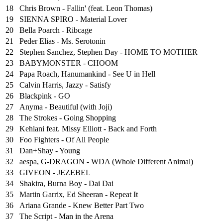
18
Chris Brown - Fallin' (feat. Leon Thomas)
19
SIENNA SPIRO - Material Lover
20
Bella Poarch - Ribcage
21
Peder Elias - Ms. Serotonin
22
Stephen Sanchez, Stephen Day - HOME TO MOTHER
23
BABYMONSTER - CHOOM
24
Papa Roach, Hanumankind - See U in Hell
25
⁠Calvin Harris, Jazzy - Satisfy
26
Blackpink - GO
27
Anyma - Beautiful (with Joji)
28
The Strokes - Going Shopping
29
Kehlani feat. Missy Elliott - Back and Forth
30
Foo Fighters - Of All People
31
Dan+Shay - Young
32
aespa, G-DRAGON - WDA (Whole Different Animal)
33
GIVEON - JEZEBEL
34
Shakira, Burna Boy - Dai Dai
35
Martin Garrix, Ed Sheeran - Repeat It
36
Ariana Grande - Knew Better Part Two
37
The Script - Man in the Arena