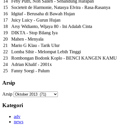
14
Feby Putri, Noh Salleh - Senandung Harapan
15
Societeit de Harmonie, Natasya Elvira - Rasa-Rasanya
16
Idgitaf - Berusaha di Bawah Hujan
17
Juicy Luicy - Gurun Hujan
18
Arsy Widianto, Wijaya 80 - Ini Adalah Cinta
19
DIKTA - Stop Bilang Iya
20
Mahen - Menyala
21
Mario G Klau - Tarik Ulur
22
Lomba Sihir - Melompat Lebih Tinggi
23
Rombongan Bodonk Koplo - BENCI KANGEN KAMU
24
Adrian Khalif - 2001x
25
Fanny Soegi - Palum
Arsip
Arsip
Kategori
adv
news