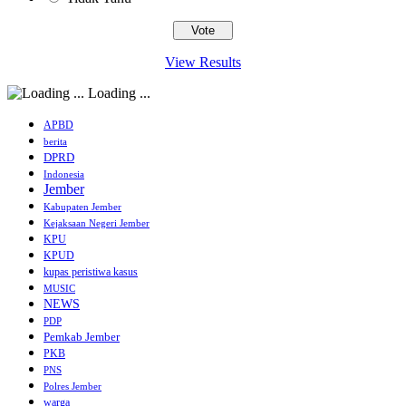
View Results
Loading ...
APBD
berita
DPRD
Indonesia
Jember
Kabupaten Jember
Kejaksaan Negeri Jember
KPU
KPUD
kupas peristiwa kasus
MUSIC
NEWS
PDP
Pemkab Jember
PKB
PNS
Polres Jember
warga