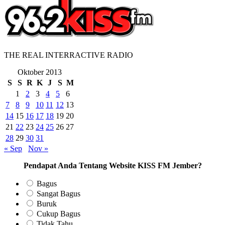
THE REAL INTERRACTIVE RADIO
Oktober 2013
S
S
R
K
J
S
M
1
2
3
4
5
6
7
8
9
10
11
12
13
14
15
16
17
18
19
20
21
22
23
24
25
26
27
28
29
30
31
« Sep
Nov »
Pendapat Anda Tentang Website KISS FM Jember?
Bagus
Sangat Bagus
Buruk
Cukup Bagus
Tidak Tahu