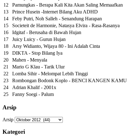
12
Pamungkas - Berapa Kali Kita Akan Saling Memaafkan
13
Prince Husein -Internet Bilang Aku ADHD
14
Feby Putri, Noh Salleh - Senandung Harapan
15
Societeit de Harmonie, Natasya Elvira - Rasa-Rasanya
16
Idgitaf - Berusaha di Bawah Hujan
17
Juicy Luicy - Gurun Hujan
18
Arsy Widianto, Wijaya 80 - Ini Adalah Cinta
19
DIKTA - Stop Bilang Iya
20
Mahen - Menyala
21
Mario G Klau - Tarik Ulur
22
Lomba Sihir - Melompat Lebih Tinggi
23
Rombongan Bodonk Koplo - BENCI KANGEN KAMU
24
Adrian Khalif - 2001x
25
Fanny Soegi - Palum
Arsip
Arsip
Kategori