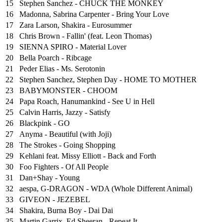
15
Stephen Sanchez - CHUCK THE MONKEY
16
Madonna, Sabrina Carpenter - Bring Your Love
17
Zara Larson, Shakira - Eurosummer
18
Chris Brown - Fallin' (feat. Leon Thomas)
19
SIENNA SPIRO - Material Lover
20
Bella Poarch - Ribcage
21
Peder Elias - Ms. Serotonin
22
Stephen Sanchez, Stephen Day - HOME TO MOTHER
23
BABYMONSTER - CHOOM
24
Papa Roach, Hanumankind - See U in Hell
25
⁠Calvin Harris, Jazzy - Satisfy
26
Blackpink - GO
27
Anyma - Beautiful (with Joji)
28
The Strokes - Going Shopping
29
Kehlani feat. Missy Elliott - Back and Forth
30
Foo Fighters - Of All People
31
Dan+Shay - Young
32
aespa, G-DRAGON - WDA (Whole Different Animal)
33
GIVEON - JEZEBEL
34
Shakira, Burna Boy - Dai Dai
35
Martin Garrix, Ed Sheeran - Repeat It