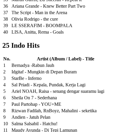
36
Ariana Grande - Knew Better Part Two
37
The Script - Man in the Arena
38
Olivia Rodrigo - the cure
39
LE SSERAFIM - BOOMPALA
40
LISA, Anitta, Rema - Goals
25 Indo Hits
No.
Artist (Album / Label) - Title
1
Bernadya -Rabun Jauh
2
Idgitaf - Mungkin di Depan Buram
3
StarBe - Inferno
4
Sal Priadi - Kepala, Pundak, Kerja Lagi
5
Ariel NOAH, Raisa - senang dengar suaramu lagi
6
Sheila On 7 - Sederhana
7
Paul Partohap - YOU+ME
8
Rizwan Fadilah, RnBoyz, Mahalini - seketika
9
Andien - Jatuh Pelan
10
Salma Salsabil - Hatchu!
11
Maudy Ayunda - Di Tepi Lamunan