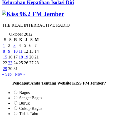
Kelurahan Kepatihan Isolasi Diri
THE REAL INTERRACTIVE RADIO
Oktober 2012
S
S
R
K
J
S
M
1
2
3
4
5
6
7
8
9
10
11
12
13
14
15
16
17
18
19
20
21
22
23
24
25
26
27
28
29
30
31
« Sep
Nov »
Pendapat Anda Tentang Website KISS FM Jember?
Bagus
Sangat Bagus
Buruk
Cukup Bagus
Tidak Tahu