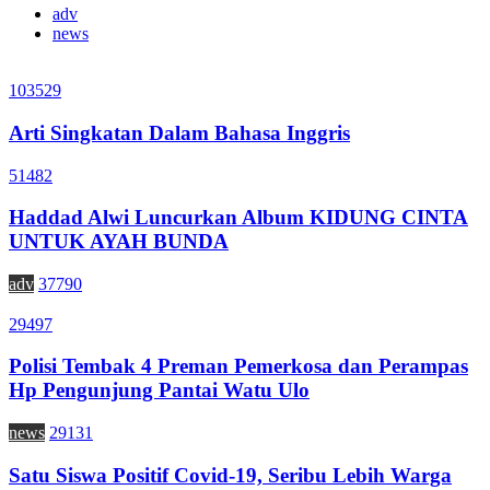
adv
news
103529
Arti Singkatan Dalam Bahasa Inggris
51482
Haddad Alwi Luncurkan Album KIDUNG CINTA
UNTUK AYAH BUNDA
adv
37790
29497
Polisi Tembak 4 Preman Pemerkosa dan Perampas
Hp Pengunjung Pantai Watu Ulo
news
29131
Satu Siswa Positif Covid-19, Seribu Lebih Warga