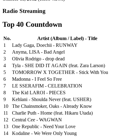
Radio Streaming
Top 40 Countdown
No.
Artist (Album / Label) - Title
1
Lady Gaga, Doechii - RUNWAY
2
Anyma, LISA - Bad Angel
3
Olivia Rodrigo - drop dead
4
Tyla - SHE DID IT AGAIN (feat. Zara Larson)
5
TOMORROW X TOGETHER - Stick With You
6
Madonna - I Feel So Free
7
LE SSERAFIM - CELEBRATION
8
The Kid LAROI - PIECES
9
Kehlani - Shoulda Never (feat. USHER)
10
The Chainsmoker, Oaks - Already Know
11
Charlie Puth - Home (feat. Hikaru Utada)
12
Central Cee - WAGWAN
13
One Republic - Need Your Love
14
Kodaline - We Were Only Young