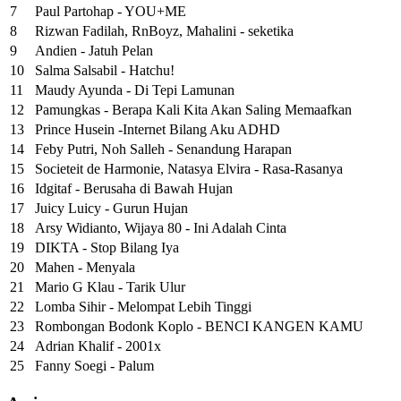
7
Paul Partohap - YOU+ME
8
Rizwan Fadilah, RnBoyz, Mahalini - seketika
9
Andien - Jatuh Pelan
10
Salma Salsabil - Hatchu!
11
Maudy Ayunda - Di Tepi Lamunan
12
Pamungkas - Berapa Kali Kita Akan Saling Memaafkan
13
Prince Husein -Internet Bilang Aku ADHD
14
Feby Putri, Noh Salleh - Senandung Harapan
15
Societeit de Harmonie, Natasya Elvira - Rasa-Rasanya
16
Idgitaf - Berusaha di Bawah Hujan
17
Juicy Luicy - Gurun Hujan
18
Arsy Widianto, Wijaya 80 - Ini Adalah Cinta
19
DIKTA - Stop Bilang Iya
20
Mahen - Menyala
21
Mario G Klau - Tarik Ulur
22
Lomba Sihir - Melompat Lebih Tinggi
23
Rombongan Bodonk Koplo - BENCI KANGEN KAMU
24
Adrian Khalif - 2001x
25
Fanny Soegi - Palum