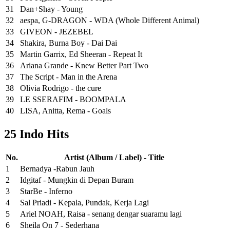
31
Dan+Shay - Young
32
aespa, G-DRAGON - WDA (Whole Different Animal)
33
GIVEON - JEZEBEL
34
Shakira, Burna Boy - Dai Dai
35
Martin Garrix, Ed Sheeran - Repeat It
36
Ariana Grande - Knew Better Part Two
37
The Script - Man in the Arena
38
Olivia Rodrigo - the cure
39
LE SSERAFIM - BOOMPALA
40
LISA, Anitta, Rema - Goals
25 Indo Hits
No.
Artist (Album / Label) - Title
1
Bernadya -Rabun Jauh
2
Idgitaf - Mungkin di Depan Buram
3
StarBe - Inferno
4
Sal Priadi - Kepala, Pundak, Kerja Lagi
5
Ariel NOAH, Raisa - senang dengar suaramu lagi
6
Sheila On 7 - Sederhana