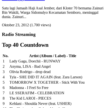
Satu lagi Jamaah Haji Asal Jember, dari Kloter 70 bernama Zainuri
Bin Wakili, Warga Sidomulyo Kecamatan Semboro, meninggal
dunia. Zainuri...
Oktober 23, 2012
(1.700 views)
Radio Streaming
Top 40 Countdown
No.
Artist (Album / Label) - Title
1
Lady Gaga, Doechii - RUNWAY
2
Anyma, LISA - Bad Angel
3
Olivia Rodrigo - drop dead
4
Tyla - SHE DID IT AGAIN (feat. Zara Larson)
5
TOMORROW X TOGETHER - Stick With You
6
Madonna - I Feel So Free
7
LE SSERAFIM - CELEBRATION
8
The Kid LAROI - PIECES
9
Kehlani - Shoulda Never (feat. USHER)