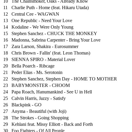
10
The Chainsmoker, Oaks - Already Know
11
Charlie Puth - Home (feat. Hikaru Utada)
12
Central Cee - WAGWAN
13
One Republic - Need Your Love
14
Kodaline - We Were Only Young
15
Stephen Sanchez - CHUCK THE MONKEY
16
Madonna, Sabrina Carpenter - Bring Your Love
17
Zara Larson, Shakira - Eurosummer
18
Chris Brown - Fallin' (feat. Leon Thomas)
19
SIENNA SPIRO - Material Lover
20
Bella Poarch - Ribcage
21
Peder Elias - Ms. Serotonin
22
Stephen Sanchez, Stephen Day - HOME TO MOTHER
23
BABYMONSTER - CHOOM
24
Papa Roach, Hanumankind - See U in Hell
25
⁠Calvin Harris, Jazzy - Satisfy
26
Blackpink - GO
27
Anyma - Beautiful (with Joji)
28
The Strokes - Going Shopping
29
Kehlani feat. Missy Elliott - Back and Forth
30
Foo Fighters - Of All People