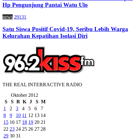
Hp Pengunjung Pantai Watu Ulo
news
29131
Satu Siswa Positif Covid-19, Seribu Lebih Warga
Kelurahan Kepatihan Isolasi Diri
THE REAL INTERRACTIVE RADIO
Oktober 2012
S
S
R
K
J
S
M
1
2
3
4
5
6
7
8
9
10
11
12
13
14
15
16
17
18
19
20
21
22
23
24
25
26
27
28
29
30
31