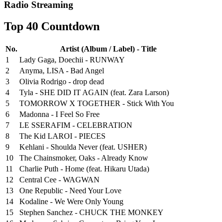
Radio Streaming
Top 40 Countdown
No.
Artist (Album / Label) - Title
1
Lady Gaga, Doechii - RUNWAY
2
Anyma, LISA - Bad Angel
3
Olivia Rodrigo - drop dead
4
Tyla - SHE DID IT AGAIN (feat. Zara Larson)
5
TOMORROW X TOGETHER - Stick With You
6
Madonna - I Feel So Free
7
LE SSERAFIM - CELEBRATION
8
The Kid LAROI - PIECES
9
Kehlani - Shoulda Never (feat. USHER)
10
The Chainsmoker, Oaks - Already Know
11
Charlie Puth - Home (feat. Hikaru Utada)
12
Central Cee - WAGWAN
13
One Republic - Need Your Love
14
Kodaline - We Were Only Young
15
Stephen Sanchez - CHUCK THE MONKEY