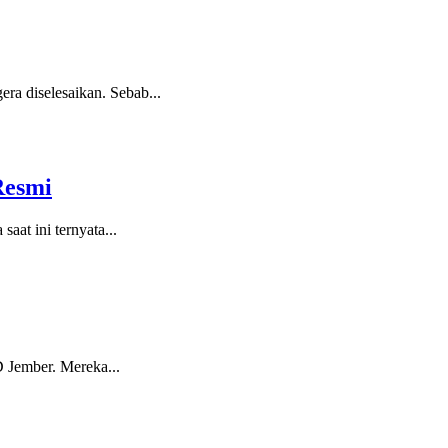
a diselesaikan. Sebab...
Resmi
at ini ternyata...
 Jember. Mereka...