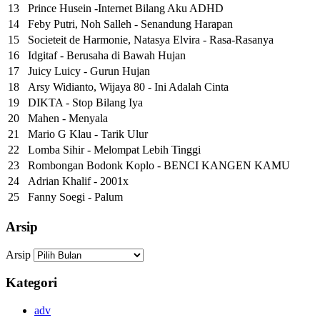
13
Prince Husein -Internet Bilang Aku ADHD
14
Feby Putri, Noh Salleh - Senandung Harapan
15
Societeit de Harmonie, Natasya Elvira - Rasa-Rasanya
16
Idgitaf - Berusaha di Bawah Hujan
17
Juicy Luicy - Gurun Hujan
18
Arsy Widianto, Wijaya 80 - Ini Adalah Cinta
19
DIKTA - Stop Bilang Iya
20
Mahen - Menyala
21
Mario G Klau - Tarik Ulur
22
Lomba Sihir - Melompat Lebih Tinggi
23
Rombongan Bodonk Koplo - BENCI KANGEN KAMU
24
Adrian Khalif - 2001x
25
Fanny Soegi - Palum
Arsip
Arsip
Kategori
adv