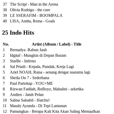
37
The Script - Man in the Arena
38
Olivia Rodrigo - the cure
39
LE SSERAFIM - BOOMPALA
40
LISA, Anitta, Rema - Goals
25 Indo Hits
No.
Artist (Album / Label) - Title
1
Bernadya -Rabun Jauh
2
Idgitaf - Mungkin di Depan Buram
3
StarBe - Inferno
4
Sal Priadi - Kepala, Pundak, Kerja Lagi
5
Ariel NOAH, Raisa - senang dengar suaramu lagi
6
Sheila On 7 - Sederhana
7
Paul Partohap - YOU+ME
8
Rizwan Fadilah, RnBoyz, Mahalini - seketika
9
Andien - Jatuh Pelan
10
Salma Salsabil - Hatchu!
11
Maudy Ayunda - Di Tepi Lamunan
12
Pamungkas - Berapa Kali Kita Akan Saling Memaafkan