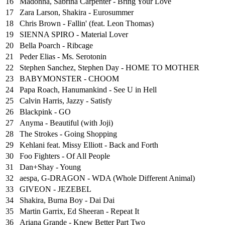
16
Madonna, Sabrina Carpenter - Bring Your Love
17
Zara Larson, Shakira - Eurosummer
18
Chris Brown - Fallin' (feat. Leon Thomas)
19
SIENNA SPIRO - Material Lover
20
Bella Poarch - Ribcage
21
Peder Elias - Ms. Serotonin
22
Stephen Sanchez, Stephen Day - HOME TO MOTHER
23
BABYMONSTER - CHOOM
24
Papa Roach, Hanumankind - See U in Hell
25
⁠Calvin Harris, Jazzy - Satisfy
26
Blackpink - GO
27
Anyma - Beautiful (with Joji)
28
The Strokes - Going Shopping
29
Kehlani feat. Missy Elliott - Back and Forth
30
Foo Fighters - Of All People
31
Dan+Shay - Young
32
aespa, G-DRAGON - WDA (Whole Different Animal)
33
GIVEON - JEZEBEL
34
Shakira, Burna Boy - Dai Dai
35
Martin Garrix, Ed Sheeran - Repeat It
36
Ariana Grande - Knew Better Part Two