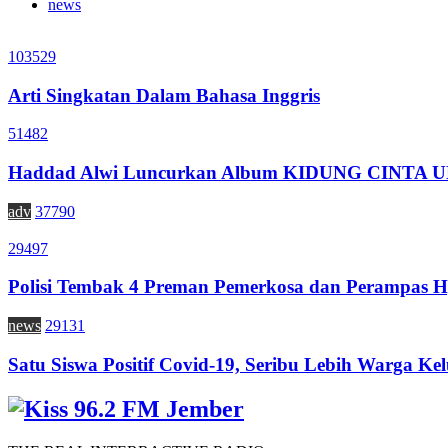
news
103529
Arti Singkatan Dalam Bahasa Inggris
51482
Haddad Alwi Luncurkan Album KIDUNG CINTA
adv
37790
29497
Polisi Tembak 4 Preman Pemerkosa dan Perampas H
news
29131
Satu Siswa Positif Covid-19, Seribu Lebih Warga Kel