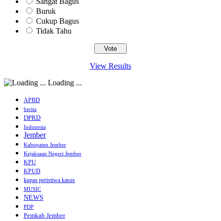
Sangat Bagus
Buruk
Cukup Bagus
Tidak Tahu
View Results
Loading ...
APBD
berita
DPRD
Indonesia
Jember
Kabupaten Jember
Kejaksaan Negeri Jember
KPU
KPUD
kupas peristiwa kasus
MUSIC
NEWS
PDP
Pemkab Jember