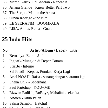
35
Martin Garrix, Ed Sheeran - Repeat It
36
Ariana Grande - Knew Better Part Two
37
The Script - Man in the Arena
38
Olivia Rodrigo - the cure
39
LE SSERAFIM - BOOMPALA
40
LISA, Anitta, Rema - Goals
25 Indo Hits
No.
Artist (Album / Label) - Title
1
Bernadya -Rabun Jauh
2
Idgitaf - Mungkin di Depan Buram
3
StarBe - Inferno
4
Sal Priadi - Kepala, Pundak, Kerja Lagi
5
Ariel NOAH, Raisa - senang dengar suaramu lagi
6
Sheila On 7 - Sederhana
7
Paul Partohap - YOU+ME
8
Rizwan Fadilah, RnBoyz, Mahalini - seketika
9
Andien - Jatuh Pelan
10
Salma Salsabil - Hatchu!