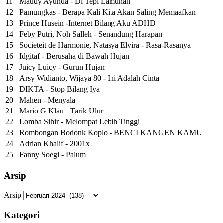
11
Maudy Ayunda - Di Tepi Lamunan
12
Pamungkas - Berapa Kali Kita Akan Saling Memaafkan
13
Prince Husein -Internet Bilang Aku ADHD
14
Feby Putri, Noh Salleh - Senandung Harapan
15
Societeit de Harmonie, Natasya Elvira - Rasa-Rasanya
16
Idgitaf - Berusaha di Bawah Hujan
17
Juicy Luicy - Gurun Hujan
18
Arsy Widianto, Wijaya 80 - Ini Adalah Cinta
19
DIKTA - Stop Bilang Iya
20
Mahen - Menyala
21
Mario G Klau - Tarik Ulur
22
Lomba Sihir - Melompat Lebih Tinggi
23
Rombongan Bodonk Koplo - BENCI KANGEN KAMU
24
Adrian Khalif - 2001x
25
Fanny Soegi - Palum
Arsip
Arsip
Kategori