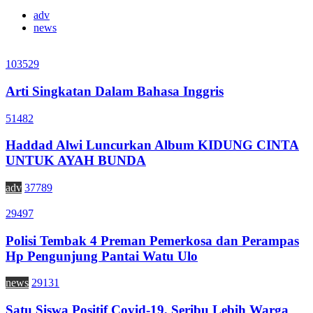
adv
news
103529
Arti Singkatan Dalam Bahasa Inggris
51482
Haddad Alwi Luncurkan Album KIDUNG CINTA
UNTUK AYAH BUNDA
adv
37789
29497
Polisi Tembak 4 Preman Pemerkosa dan Perampas
Hp Pengunjung Pantai Watu Ulo
news
29131
Satu Siswa Positif Covid-19, Seribu Lebih Warga