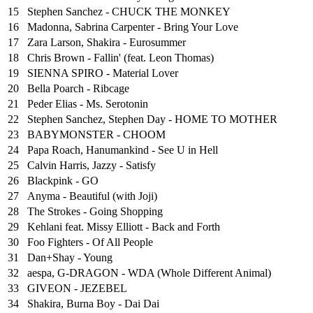
15
Stephen Sanchez - CHUCK THE MONKEY
16
Madonna, Sabrina Carpenter - Bring Your Love
17
Zara Larson, Shakira - Eurosummer
18
Chris Brown - Fallin' (feat. Leon Thomas)
19
SIENNA SPIRO - Material Lover
20
Bella Poarch - Ribcage
21
Peder Elias - Ms. Serotonin
22
Stephen Sanchez, Stephen Day - HOME TO MOTHER
23
BABYMONSTER - CHOOM
24
Papa Roach, Hanumankind - See U in Hell
25
⁠Calvin Harris, Jazzy - Satisfy
26
Blackpink - GO
27
Anyma - Beautiful (with Joji)
28
The Strokes - Going Shopping
29
Kehlani feat. Missy Elliott - Back and Forth
30
Foo Fighters - Of All People
31
Dan+Shay - Young
32
aespa, G-DRAGON - WDA (Whole Different Animal)
33
GIVEON - JEZEBEL
34
Shakira, Burna Boy - Dai Dai