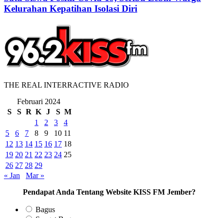
Kelurahan Kepatihan Isolasi Diri
THE REAL INTERRACTIVE RADIO
Februari 2024
S
S
R
K
J
S
M
1
2
3
4
5
6
7
8
9
10
11
12
13
14
15
16
17
18
19
20
21
22
23
24
25
26
27
28
29
« Jan
Mar »
Pendapat Anda Tentang Website KISS FM Jember?
Bagus