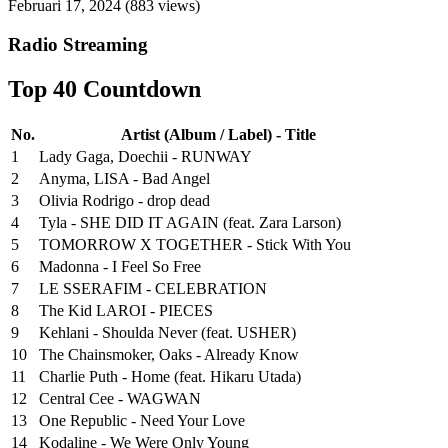
Februari 17, 2024
(883 views)
Radio Streaming
Top 40 Countdown
No.
Artist (Album / Label) - Title
1
Lady Gaga, Doechii - RUNWAY
2
Anyma, LISA - Bad Angel
3
Olivia Rodrigo - drop dead
4
Tyla - SHE DID IT AGAIN (feat. Zara Larson)
5
TOMORROW X TOGETHER - Stick With You
6
Madonna - I Feel So Free
7
LE SSERAFIM - CELEBRATION
8
The Kid LAROI - PIECES
9
Kehlani - Shoulda Never (feat. USHER)
10
The Chainsmoker, Oaks - Already Know
11
Charlie Puth - Home (feat. Hikaru Utada)
12
Central Cee - WAGWAN
13
One Republic - Need Your Love
14
Kodaline - We Were Only Young