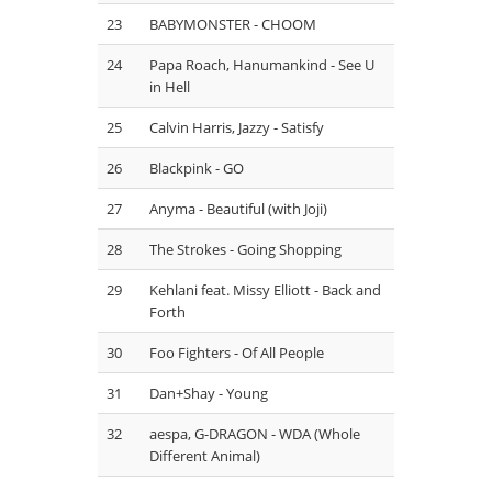
23
BABYMONSTER - CHOOM
24
Papa Roach, Hanumankind - See U
in Hell
25
⁠Calvin Harris, Jazzy - Satisfy
26
Blackpink - GO
27
Anyma - Beautiful (with Joji)
28
The Strokes - Going Shopping
29
Kehlani feat. Missy Elliott - Back and
Forth
30
Foo Fighters - Of All People
31
Dan+Shay - Young
32
aespa, G-DRAGON - WDA (Whole
Different Animal)