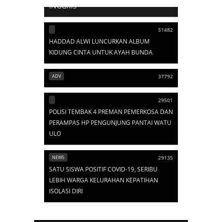
INGGRIS
51482
HADDAD ALWI LUNCURKAN ALBUM
KIDUNG CINTA UNTUK AYAH BUNDA
ADV
37792
29501
POLISI TEMBAK 4 PREMAN PEMERKOSA DAN
PERAMPAS HP PENGUNJUNG PANTAI WATU
ULO
NEWS
29135
SATU SISWA POSITIF COVID-19, SERIBU
LEBIH WARGA KELURAHAN KEPATIHAN
ISOLASI DIRI