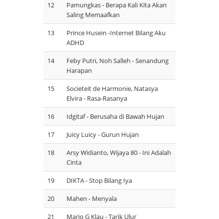
12
Pamungkas - Berapa Kali Kita Akan
Saling Memaafkan
13
Prince Husein -Internet Bilang Aku
ADHD
14
Feby Putri, Noh Salleh - Senandung
Harapan
15
Societeit de Harmonie, Natasya
Elvira - Rasa-Rasanya
16
Idgitaf - Berusaha di Bawah Hujan
17
Juicy Luicy - Gurun Hujan
18
Arsy Widianto, Wijaya 80 - Ini Adalah
Cinta
19
DIKTA - Stop Bilang Iya
20
Mahen - Menyala
21
Mario G Klau - Tarik Ulur