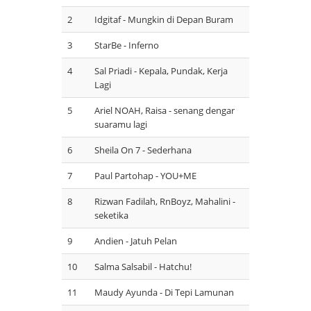
2
Idgitaf - Mungkin di Depan Buram
3
StarBe - Inferno
4
Sal Priadi - Kepala, Pundak, Kerja
Lagi
5
Ariel NOAH, Raisa - senang dengar
suaramu lagi
6
Sheila On 7 - Sederhana
7
Paul Partohap - YOU+ME
8
Rizwan Fadilah, RnBoyz, Mahalini -
seketika
9
Andien - Jatuh Pelan
10
Salma Salsabil - Hatchu!
11
Maudy Ayunda - Di Tepi Lamunan