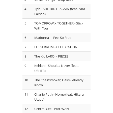
4
Tyla - SHE DID IT AGAIN (feat. Zara
Larson)
5
TOMORROW X TOGETHER - Stick
With You
6
Madonna - I Feel So Free
7
LE SSERAFIM - CELEBRATION
8
The Kid LAROI - PIECES
9
Kehlani - Shoulda Never (feat.
USHER)
10
The Chainsmoker, Oaks - Already
Know
11
Charlie Puth - Home (feat. Hikaru
Utada)
12
Central Cee - WAGWAN