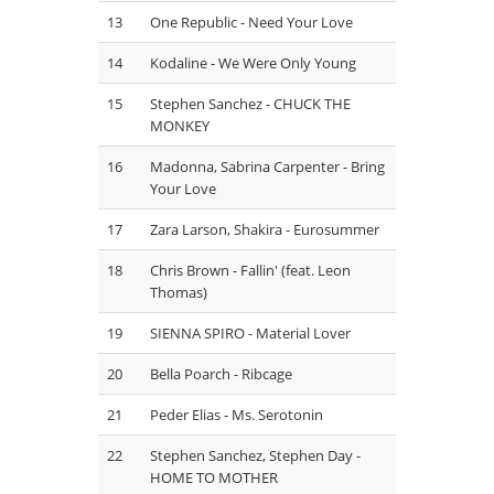
13
One Republic - Need Your Love
14
Kodaline - We Were Only Young
15
Stephen Sanchez - CHUCK THE
MONKEY
16
Madonna, Sabrina Carpenter - Bring
Your Love
17
Zara Larson, Shakira - Eurosummer
18
Chris Brown - Fallin' (feat. Leon
Thomas)
19
SIENNA SPIRO - Material Lover
20
Bella Poarch - Ribcage
21
Peder Elias - Ms. Serotonin
22
Stephen Sanchez, Stephen Day -
HOME TO MOTHER