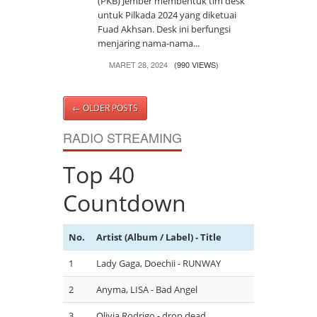
(PKB) Jember membentuk tim desk
untuk Pilkada 2024 yang diketuai
Fuad Akhsan. Desk ini berfungsi
menjaring nama-nama...
MARET 28, 2024
(990 VIEWS)
←
OLDER POSTS
RADIO STREAMING
Top 40
Countdown
No.
Artist (Album / Label) - Title
1
Lady Gaga, Doechii - RUNWAY
2
Anyma, LISA - Bad Angel
3
Olivia Rodrigo - drop dead