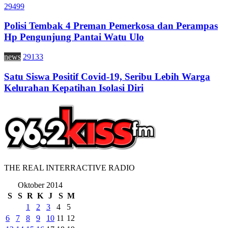
29499
Polisi Tembak 4 Preman Pemerkosa dan Perampas
Hp Pengunjung Pantai Watu Ulo
news
29133
Satu Siswa Positif Covid-19, Seribu Lebih Warga
Kelurahan Kepatihan Isolasi Diri
THE REAL INTERRACTIVE RADIO
Oktober 2014
S
S
R
K
J
S
M
1
2
3
4
5
6
7
8
9
10
11
12