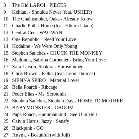
8
The Kid LAROI - PIECES
9
Kehlani - Shoulda Never (feat. USHER)
10
The Chainsmoker, Oaks - Already Know
11
Charlie Puth - Home (feat. Hikaru Utada)
12
Central Cee - WAGWAN
13
One Republic - Need Your Love
14
Kodaline - We Were Only Young
15
Stephen Sanchez - CHUCK THE MONKEY
16
Madonna, Sabrina Carpenter - Bring Your Love
17
Zara Larson, Shakira - Eurosummer
18
Chris Brown - Fallin' (feat. Leon Thomas)
19
SIENNA SPIRO - Material Lover
20
Bella Poarch - Ribcage
21
Peder Elias - Ms. Serotonin
22
Stephen Sanchez, Stephen Day - HOME TO MOTHER
23
BABYMONSTER - CHOOM
24
Papa Roach, Hanumankind - See U in Hell
25
⁠Calvin Harris, Jazzy - Satisfy
26
Blackpink - GO
27
Anyma - Beautiful (with Joji)