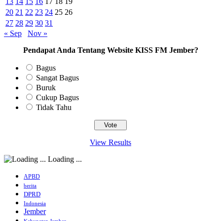
13
14
15
16
17
18
19
20
21
22
23
24
25
26
27
28
29
30
31
« Sep
Nov »
Pendapat Anda Tentang Website KISS FM Jember?
Bagus
Sangat Bagus
Buruk
Cukup Bagus
Tidak Tahu
View Results
Loading ...
APBD
berita
DPRD
Indonesia
Jember
Kabupaten Jember