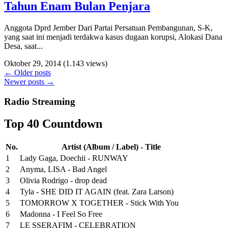
Tahun Enam Bulan Penjara
Anggota Dprd Jember Dari Partai Persatuan Pembangunan, S-K,
yang saat ini menjadi terdakwa kasus dugaan korupsi, Alokasi Dana
Desa, saat...
Oktober 29, 2014
(1.143 views)
←
Older posts
Newer posts
→
Radio Streaming
Top 40 Countdown
No.
Artist (Album / Label) - Title
1
Lady Gaga, Doechii - RUNWAY
2
Anyma, LISA - Bad Angel
3
Olivia Rodrigo - drop dead
4
Tyla - SHE DID IT AGAIN (feat. Zara Larson)
5
TOMORROW X TOGETHER - Stick With You
6
Madonna - I Feel So Free
7
LE SSERAFIM - CELEBRATION