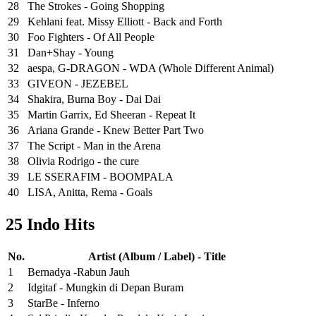
28
The Strokes - Going Shopping
29
Kehlani feat. Missy Elliott - Back and Forth
30
Foo Fighters - Of All People
31
Dan+Shay - Young
32
aespa, G-DRAGON - WDA (Whole Different Animal)
33
GIVEON - JEZEBEL
34
Shakira, Burna Boy - Dai Dai
35
Martin Garrix, Ed Sheeran - Repeat It
36
Ariana Grande - Knew Better Part Two
37
The Script - Man in the Arena
38
Olivia Rodrigo - the cure
39
LE SSERAFIM - BOOMPALA
40
LISA, Anitta, Rema - Goals
25 Indo Hits
No.
Artist (Album / Label) - Title
1
Bernadya -Rabun Jauh
2
Idgitaf - Mungkin di Depan Buram
3
StarBe - Inferno