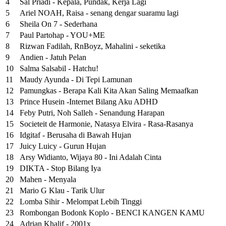
4
Sal Priadi - Kepala, Pundak, Kerja Lagi
5
Ariel NOAH, Raisa - senang dengar suaramu lagi
6
Sheila On 7 - Sederhana
7
Paul Partohap - YOU+ME
8
Rizwan Fadilah, RnBoyz, Mahalini - seketika
9
Andien - Jatuh Pelan
10
Salma Salsabil - Hatchu!
11
Maudy Ayunda - Di Tepi Lamunan
12
Pamungkas - Berapa Kali Kita Akan Saling Memaafkan
13
Prince Husein -Internet Bilang Aku ADHD
14
Feby Putri, Noh Salleh - Senandung Harapan
15
Societeit de Harmonie, Natasya Elvira - Rasa-Rasanya
16
Idgitaf - Berusaha di Bawah Hujan
17
Juicy Luicy - Gurun Hujan
18
Arsy Widianto, Wijaya 80 - Ini Adalah Cinta
19
DIKTA - Stop Bilang Iya
20
Mahen - Menyala
21
Mario G Klau - Tarik Ulur
22
Lomba Sihir - Melompat Lebih Tinggi
23
Rombongan Bodonk Koplo - BENCI KANGEN KAMU
24
Adrian Khalif - 2001x