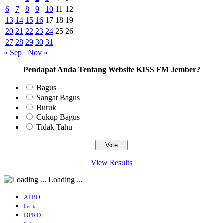
6
7
8
9
10
11
12
13
14
15
16
17
18
19
20
21
22
23
24
25
26
27
28
29
30
31
« Sep
Nov »
Pendapat Anda Tentang Website KISS FM Jember?
Bagus
Sangat Bagus
Buruk
Cukup Bagus
Tidak Tahu
View Results
Loading ...
APBD
berita
DPRD