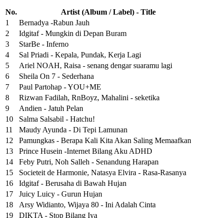
No.
Artist (Album / Label) - Title
1
Bernadya -Rabun Jauh
2
Idgitaf - Mungkin di Depan Buram
3
StarBe - Inferno
4
Sal Priadi - Kepala, Pundak, Kerja Lagi
5
Ariel NOAH, Raisa - senang dengar suaramu lagi
6
Sheila On 7 - Sederhana
7
Paul Partohap - YOU+ME
8
Rizwan Fadilah, RnBoyz, Mahalini - seketika
9
Andien - Jatuh Pelan
10
Salma Salsabil - Hatchu!
11
Maudy Ayunda - Di Tepi Lamunan
12
Pamungkas - Berapa Kali Kita Akan Saling Memaafkan
13
Prince Husein -Internet Bilang Aku ADHD
14
Feby Putri, Noh Salleh - Senandung Harapan
15
Societeit de Harmonie, Natasya Elvira - Rasa-Rasanya
16
Idgitaf - Berusaha di Bawah Hujan
17
Juicy Luicy - Gurun Hujan
18
Arsy Widianto, Wijaya 80 - Ini Adalah Cinta
19
DIKTA - Stop Bilang Iya