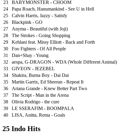
23
BABYMONSTER - CHOOM
24
Papa Roach, Hanumankind - See U in Hell
25
⁠Calvin Harris, Jazzy - Satisfy
26
Blackpink - GO
27
Anyma - Beautiful (with Joji)
28
The Strokes - Going Shopping
29
Kehlani feat. Missy Elliott - Back and Forth
30
Foo Fighters - Of All People
31
Dan+Shay - Young
32
aespa, G-DRAGON - WDA (Whole Different Animal)
33
GIVEON - JEZEBEL
34
Shakira, Burna Boy - Dai Dai
35
Martin Garrix, Ed Sheeran - Repeat It
36
Ariana Grande - Knew Better Part Two
37
The Script - Man in the Arena
38
Olivia Rodrigo - the cure
39
LE SSERAFIM - BOOMPALA
40
LISA, Anitta, Rema - Goals
25 Indo Hits