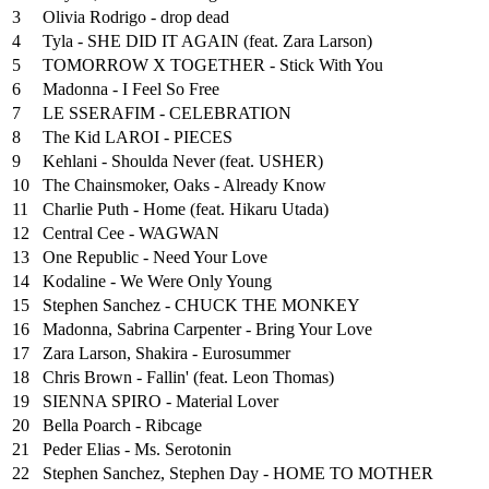
3
Olivia Rodrigo - drop dead
4
Tyla - SHE DID IT AGAIN (feat. Zara Larson)
5
TOMORROW X TOGETHER - Stick With You
6
Madonna - I Feel So Free
7
LE SSERAFIM - CELEBRATION
8
The Kid LAROI - PIECES
9
Kehlani - Shoulda Never (feat. USHER)
10
The Chainsmoker, Oaks - Already Know
11
Charlie Puth - Home (feat. Hikaru Utada)
12
Central Cee - WAGWAN
13
One Republic - Need Your Love
14
Kodaline - We Were Only Young
15
Stephen Sanchez - CHUCK THE MONKEY
16
Madonna, Sabrina Carpenter - Bring Your Love
17
Zara Larson, Shakira - Eurosummer
18
Chris Brown - Fallin' (feat. Leon Thomas)
19
SIENNA SPIRO - Material Lover
20
Bella Poarch - Ribcage
21
Peder Elias - Ms. Serotonin
22
Stephen Sanchez, Stephen Day - HOME TO MOTHER