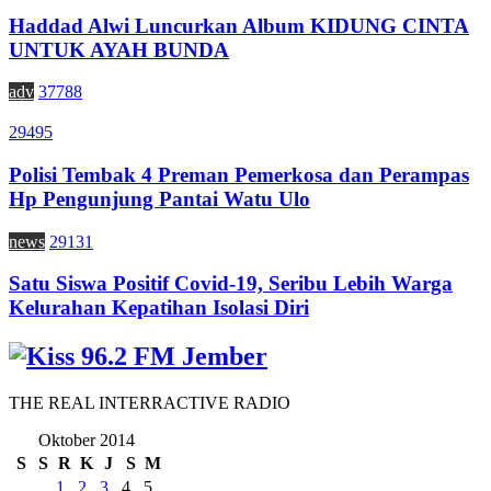
Haddad Alwi Luncurkan Album KIDUNG CINTA
UNTUK AYAH BUNDA
adv
37788
29495
Polisi Tembak 4 Preman Pemerkosa dan Perampas
Hp Pengunjung Pantai Watu Ulo
news
29131
Satu Siswa Positif Covid-19, Seribu Lebih Warga
Kelurahan Kepatihan Isolasi Diri
THE REAL INTERRACTIVE RADIO
Oktober 2014
S
S
R
K
J
S
M
1
2
3
4
5