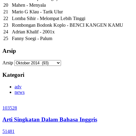
20
Mahen - Menyala
21
Mario G Klau - Tarik Ulur
22
Lomba Sihir - Melompat Lebih Tinggi
23
Rombongan Bodonk Koplo - BENCI KANGEN KAMU
24
Adrian Khalif - 2001x
25
Fanny Soegi - Palum
Arsip
Arsip
Kategori
adv
news
103528
Arti Singkatan Dalam Bahasa Inggris
51481