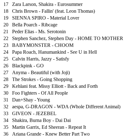
17
Zara Larson, Shakira - Eurosummer
18
Chris Brown - Fallin' (feat. Leon Thomas)
19
SIENNA SPIRO - Material Lover
20
Bella Poarch - Ribcage
21
Peder Elias - Ms. Serotonin
22
Stephen Sanchez, Stephen Day - HOME TO MOTHER
23
BABYMONSTER - CHOOM
24
Papa Roach, Hanumankind - See U in Hell
25
⁠Calvin Harris, Jazzy - Satisfy
26
Blackpink - GO
27
Anyma - Beautiful (with Joji)
28
The Strokes - Going Shopping
29
Kehlani feat. Missy Elliott - Back and Forth
30
Foo Fighters - Of All People
31
Dan+Shay - Young
32
aespa, G-DRAGON - WDA (Whole Different Animal)
33
GIVEON - JEZEBEL
34
Shakira, Burna Boy - Dai Dai
35
Martin Garrix, Ed Sheeran - Repeat It
36
Ariana Grande - Knew Better Part Two