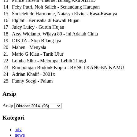
13
Prince Husein -Internet Bilang Aku ADHD
14
Feby Putri, Noh Salleh - Senandung Harapan
15
Societeit de Harmonie, Natasya Elvira - Rasa-Rasanya
16
Idgitaf - Berusaha di Bawah Hujan
17
Juicy Luicy - Gurun Hujan
18
Arsy Widianto, Wijaya 80 - Ini Adalah Cinta
19
DIKTA - Stop Bilang Iya
20
Mahen - Menyala
21
Mario G Klau - Tarik Ulur
22
Lomba Sihir - Melompat Lebih Tinggi
23
Rombongan Bodonk Koplo - BENCI KANGEN KAMU
24
Adrian Khalif - 2001x
25
Fanny Soegi - Palum
Arsip
Arsip
Kategori
adv
news