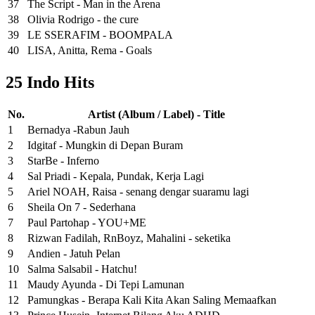
37
The Script - Man in the Arena
38
Olivia Rodrigo - the cure
39
LE SSERAFIM - BOOMPALA
40
LISA, Anitta, Rema - Goals
25 Indo Hits
No.
Artist (Album / Label) - Title
1
Bernadya -Rabun Jauh
2
Idgitaf - Mungkin di Depan Buram
3
StarBe - Inferno
4
Sal Priadi - Kepala, Pundak, Kerja Lagi
5
Ariel NOAH, Raisa - senang dengar suaramu lagi
6
Sheila On 7 - Sederhana
7
Paul Partohap - YOU+ME
8
Rizwan Fadilah, RnBoyz, Mahalini - seketika
9
Andien - Jatuh Pelan
10
Salma Salsabil - Hatchu!
11
Maudy Ayunda - Di Tepi Lamunan
12
Pamungkas - Berapa Kali Kita Akan Saling Memaafkan