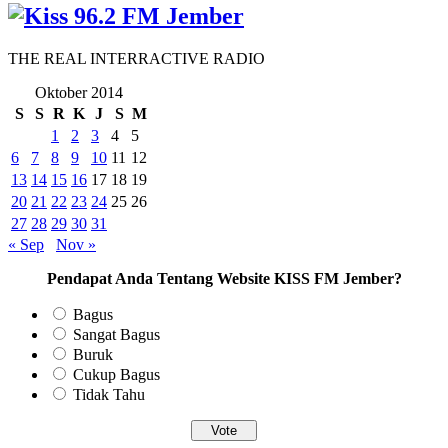
THE REAL INTERRACTIVE RADIO
Oktober 2014
S
S
R
K
J
S
M
1
2
3
4
5
6
7
8
9
10
11
12
13
14
15
16
17
18
19
20
21
22
23
24
25
26
27
28
29
30
31
« Sep
Nov »
Pendapat Anda Tentang Website KISS FM Jember?
Bagus
Sangat Bagus
Buruk
Cukup Bagus
Tidak Tahu