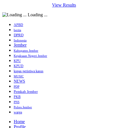
View Results
Loading ...
APBD
berita
DPRD
Indonesia
Jember
Kabupaten Jember
Kejaksaan Negeri Jember
KPU
KPUD
kupas peristiwa kasus
MUSIC
NEWS
PDP
Pemkab Jember
PKB
PNS
Polres Jember
warga
Home
Profile