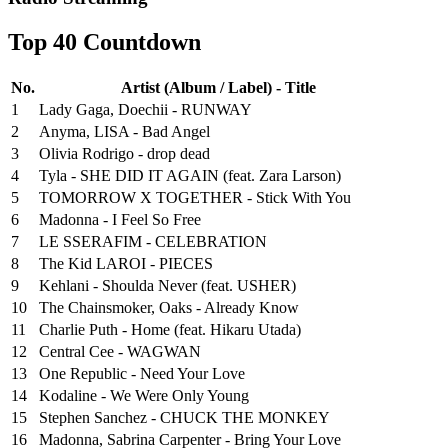
Top 40 Countdown
No.
Artist (Album / Label) - Title
1
Lady Gaga, Doechii - RUNWAY
2
Anyma, LISA - Bad Angel
3
Olivia Rodrigo - drop dead
4
Tyla - SHE DID IT AGAIN (feat. Zara Larson)
5
TOMORROW X TOGETHER - Stick With You
6
Madonna - I Feel So Free
7
LE SSERAFIM - CELEBRATION
8
The Kid LAROI - PIECES
9
Kehlani - Shoulda Never (feat. USHER)
10
The Chainsmoker, Oaks - Already Know
11
Charlie Puth - Home (feat. Hikaru Utada)
12
Central Cee - WAGWAN
13
One Republic - Need Your Love
14
Kodaline - We Were Only Young
15
Stephen Sanchez - CHUCK THE MONKEY
16
Madonna, Sabrina Carpenter - Bring Your Love