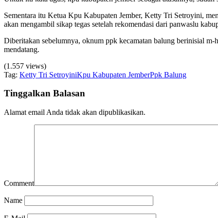
Sementara itu Ketua Kpu Kabupaten Jember, Ketty Tri Setroyini, men
akan mengambil sikap tegas setelah rekomendasi dari panwaslu kabupa
Diberitakan sebelumnya, oknum ppk kecamatan balung berinisial m-h, 
mendatang.
(1.557 views)
Tag:
Ketty Tri Setroyini
Kpu Kabupaten Jember
Ppk Balung
Tinggalkan Balasan
Alamat email Anda tidak akan dipublikasikan.
Comment
Name