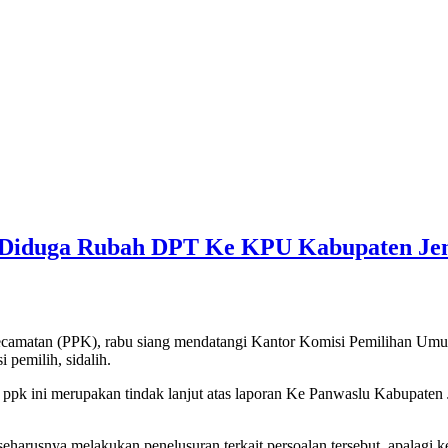
Diduga Rubah DPT Ke KPU Kabupaten Je
Kecamatan (PPK), rabu siang mendatangi Kantor Komisi Pemilihan U
 pemilih, sidalih.
pk ini merupakan tindak lanjut atas laporan Ke Panwaslu Kabupaten
eharusnya melakukan penelusuran terkait persoalan tersebut. apalagi ke