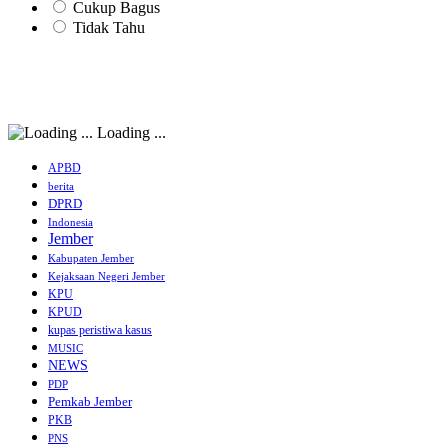
Cukup Bagus
Tidak Tahu
Loading ...
APBD
berita
DPRD
Indonesia
Jember
Kabupaten Jember
Kejaksaan Negeri Jember
KPU
KPUD
kupas peristiwa kasus
MUSIC
NEWS
PDP
Pemkab Jember
PKB
PNS