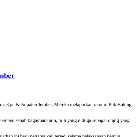
mber
mum, Kpu Kabupaten Jember. Mereka melaporkan oknum Ppk Balung,
 Jember. sebab bagaimanapun, m-h yang diduga sebagai orang yang
jadian ini baru pertama kali terjadi selama pelaksanaan pemilu.