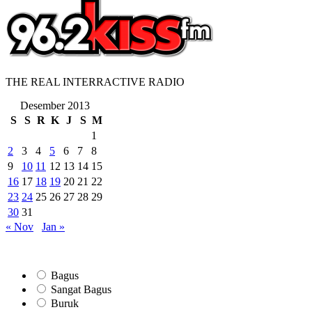
THE REAL INTERRACTIVE RADIO
Desember 2013
S
S
R
K
J
S
M
1
2
3
4
5
6
7
8
9
10
11
12
13
14
15
16
17
18
19
20
21
22
23
24
25
26
27
28
29
30
31
« Nov
Jan »
Bagus
Sangat Bagus
Buruk