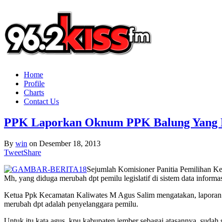
Home
Profile
Charts
Contact Us
PPK Laporkan Oknum PPK Balung Yang 
By
win
on
Desember 18, 2013
Tweet
Share
Sejumlah Komisioner Panitia Pemilihan 
Mh, yang diduga merubah dpt pemilu legislatif di sistem data informasi
Ketua Ppk Kecamatan Kaliwates M Agus Salim mengatakan, laporan p
merubah dpt adalah penyelanggara pemilu.
Untuk itu kata agus, kpu kabupaten jember sebagai atasannya, sudah s