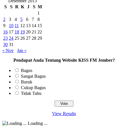
Desember 2013
S
S
R
K
J
S
M
1
2
3
4
5
6
7
8
9
10
11
12
13
14
15
16
17
18
19
20
21
22
23
24
25
26
27
28
29
30
31
« Nov
Jan »
Pendapat Anda Tentang Website KISS FM Jember?
Bagus
Sangat Bagus
Buruk
Cukup Bagus
Tidak Tahu
View Results
Loading ...