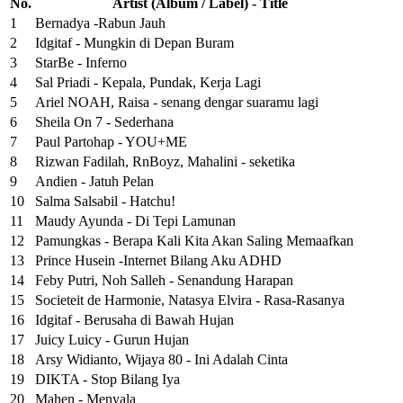
No.
Artist (Album / Label) - Title
1
Bernadya -Rabun Jauh
2
Idgitaf - Mungkin di Depan Buram
3
StarBe - Inferno
4
Sal Priadi - Kepala, Pundak, Kerja Lagi
5
Ariel NOAH, Raisa - senang dengar suaramu lagi
6
Sheila On 7 - Sederhana
7
Paul Partohap - YOU+ME
8
Rizwan Fadilah, RnBoyz, Mahalini - seketika
9
Andien - Jatuh Pelan
10
Salma Salsabil - Hatchu!
11
Maudy Ayunda - Di Tepi Lamunan
12
Pamungkas - Berapa Kali Kita Akan Saling Memaafkan
13
Prince Husein -Internet Bilang Aku ADHD
14
Feby Putri, Noh Salleh - Senandung Harapan
15
Societeit de Harmonie, Natasya Elvira - Rasa-Rasanya
16
Idgitaf - Berusaha di Bawah Hujan
17
Juicy Luicy - Gurun Hujan
18
Arsy Widianto, Wijaya 80 - Ini Adalah Cinta
19
DIKTA - Stop Bilang Iya
20
Mahen - Menyala