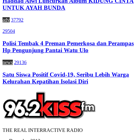
Haddad Alwi Luncurkan Album KIDUNG CINTA
UNTUK AYAH BUNDA
adv
37792
29504
Polisi Tembak 4 Preman Pemerkosa dan Perampas
Hp Pengunjung Pantai Watu Ulo
news
29136
Satu Siswa Positif Covid-19, Seribu Lebih Warga
Kelurahan Kepatihan Isolasi Diri
THE REAL INTERRACTIVE RADIO