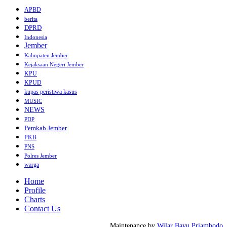
APBD
berita
DPRD
Indonesia
Jember
Kabupaten Jember
Kejaksaan Negeri Jember
KPU
KPUD
kupas peristiwa kasus
MUSIC
NEWS
PDP
Pemkab Jember
PKB
PNS
Polres Jember
warga
Home
Profile
Charts
Contact Us
Maintenance by
Wilar Bayu Priambodo