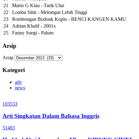
21
Mario G Klau - Tarik Ulur
22
Lomba Sihir - Melompat Lebih Tinggi
23
Rombongan Bodonk Koplo - BENCI KANGEN KAMU
24
Adrian Khalif - 2001x
25
Fanny Soegi - Palum
Arsip
Arsip
Kategori
adv
news
103533
Arti Singkatan Dalam Bahasa Inggris
51483