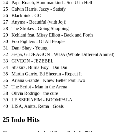
24
Papa Roach, Hanumankind - See U in Hell
25
⁠Calvin Harris, Jazzy - Satisfy
26
Blackpink - GO
27
Anyma - Beautiful (with Joji)
28
The Strokes - Going Shopping
29
Kehlani feat. Missy Elliott - Back and Forth
30
Foo Fighters - Of All People
31
Dan+Shay - Young
32
aespa, G-DRAGON - WDA (Whole Different Animal)
33
GIVEON - JEZEBEL
34
Shakira, Burna Boy - Dai Dai
35
Martin Garrix, Ed Sheeran - Repeat It
36
Ariana Grande - Knew Better Part Two
37
The Script - Man in the Arena
38
Olivia Rodrigo - the cure
39
LE SSERAFIM - BOOMPALA
40
LISA, Anitta, Rema - Goals
25 Indo Hits